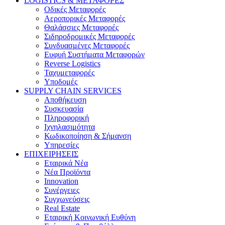
LOGISTICS & ΜΕΤΑΦΟΡΕΣ
Οδικές Μεταφορές
Αεροπορικές Μεταφορές
Θαλάσσιες Μεταφορές
Σιδηροδρομικές Μεταφορές
Συνδυασμένες Μεταφορές
Ευφυή Συστήματα Μεταφορών
Reverse Logistics
Ταχυμεταφορές
Υποδομές
SUPPLY CHAIN SERVICES
Αποθήκευση
Συσκευασία
Πληροφορική
Ιχνηλασιμότητα
Κωδικοποίηση & Σήμανση
Υπηρεσίες
ΕΠΙΧΕΙΡΗΣΕΙΣ
Εταιρικά Νέα
Νέα Προϊόντα
Innovation
Συνέργειες
Συγχωνεύσεις
Real Estate
Εταιρική Κοινωνική Ευθύνη