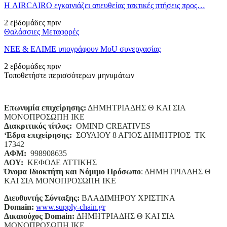
Η AIRCAIRO εγκαινιάζει απευθείας τακτικές πτήσεις προς…
2 εβδομάδες πριν
Θαλάσσιες Μεταφορές
ΝΕΕ & ΕΛΙΜΕ υπογράφουν MoU συνεργασίας
2 εβδομάδες πριν
Τοποθετήστε περισσότερων μηνυμάτων
Επωνυμία επιχείρησης:
ΔΗΜΗΤΡΙΑΔΗΣ Θ ΚΑΙ ΣΙΑ
ΜΟΝΟΠΡΟΣΩΠΗ ΙΚΕ
Διακριτικός τίτλος:
ΟΜΙΝD CREATIVES
‘
E
δρα επιχείρησης:
ΣΟΥΛΙΟΥ 8 ΑΓΙΟΣ ΔΗΜΗΤΡΙΟΣ ΤΚ
17342
ΑΦΜ:
998908635
ΔΟΥ:
ΚΕΦΟΔΕ ΑΤΤΙΚΗΣ
Όνομα Ιδιοκτήτη και Νόμιμο Πρόσωπο
: ΔΗΜΗΤΡΙΑΔΗΣ Θ
ΚΑΙ ΣΙΑ ΜΟΝΟΠΡΟΣΩΠΗ ΙΚΕ
Διευθυντής Σύνταξης:
ΒΛΑΔΙΜΗΡΟΥ ΧΡΙΣΤΙΝΑ
Domain
:
www.supply-chain.gr
Δικαιούχος
Domain
:
ΔΗΜΗΤΡΙΑΔΗΣ Θ ΚΑΙ ΣΙΑ
ΜΟΝΟΠΡΟΣΩΠΗ ΙΚΕ