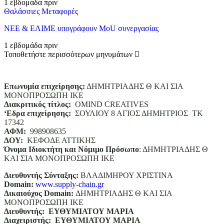
1 εβδομάδα πριν
Θαλάσσιες Μεταφορές
ΝΕΕ & ΕΛΙΜΕ υπογράφουν MoU συνεργασίας
1 εβδομάδα πριν
Τοποθετήστε περισσότερων μηνυμάτων
Επωνυμία επιχείρησης:
ΔΗΜΗΤΡΙΑΔΗΣ Θ ΚΑΙ ΣΙΑ
ΜΟΝΟΠΡΟΣΩΠΗ ΙΚΕ
Διακριτικός τίτλος:
ΟΜΙΝD CREATIVES
‘
E
δρα επιχείρησης:
ΣΟΥΛΙΟΥ 8 ΑΓΙΟΣ ΔΗΜΗΤΡΙΟΣ ΤΚ
17342
ΑΦΜ:
998908635
ΔΟΥ:
ΚΕΦΟΔΕ ΑΤΤΙΚΗΣ
Όνομα Ιδιοκτήτη και Νόμιμο Πρόσωπο
: ΔΗΜΗΤΡΙΑΔΗΣ Θ
ΚΑΙ ΣΙΑ ΜΟΝΟΠΡΟΣΩΠΗ ΙΚΕ
Διευθυντής Σύνταξης:
ΒΛΑΔΙΜΗΡΟΥ ΧΡΙΣΤΙΝΑ
Domain
:
www.supply-chain.gr
Δικαιούχος
Domain
:
ΔΗΜΗΤΡΙΑΔΗΣ Θ ΚΑΙ ΣΙΑ
ΜΟΝΟΠΡΟΣΩΠΗ ΙΚΕ
Διευθυντής:
ΕΥΘΥΜΙΑΤΟΥ ΜΑΡΙΑ
Διαχειριστής:
ΕΥΘΥΜΙΑΤΟΥ ΜΑΡΙΑ