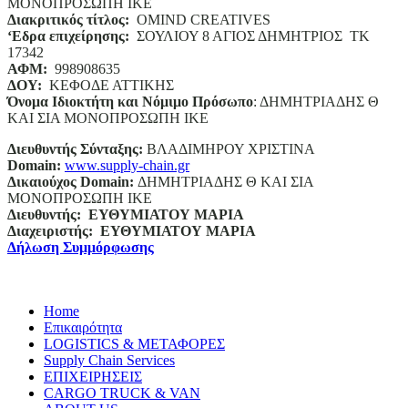
ΜΟΝΟΠΡΟΣΩΠΗ ΙΚΕ
Διακριτικός τίτλος:
ΟΜΙΝD CREATIVES
‘
E
δρα επιχείρησης:
ΣΟΥΛΙΟΥ 8 ΑΓΙΟΣ ΔΗΜΗΤΡΙΟΣ ΤΚ
17342
ΑΦΜ:
998908635
ΔΟΥ:
ΚΕΦΟΔΕ ΑΤΤΙΚΗΣ
Όνομα Ιδιοκτήτη και Νόμιμο Πρόσωπο
: ΔΗΜΗΤΡΙΑΔΗΣ Θ
ΚΑΙ ΣΙΑ ΜΟΝΟΠΡΟΣΩΠΗ ΙΚΕ
Διευθυντής Σύνταξης:
ΒΛΑΔΙΜΗΡΟΥ ΧΡΙΣΤΙΝΑ
Domain
:
www.supply-chain.gr
Δικαιούχος
Domain
:
ΔΗΜΗΤΡΙΑΔΗΣ Θ ΚΑΙ ΣΙΑ
ΜΟΝΟΠΡΟΣΩΠΗ ΙΚΕ
Διευθυντής:
ΕΥΘΥΜΙΑΤΟΥ ΜΑΡΙΑ
Διαχειριστής:
ΕΥΘΥΜΙΑΤΟΥ ΜΑΡΙΑ
Δήλωση Συμμόρφωσης
Home
Επικαιρότητα
LOGISTICS & ΜΕΤΑΦΟΡΕΣ
Supply Chain Services
ΕΠΙΧΕΙΡΗΣΕΙΣ
CARGO TRUCK & VAN