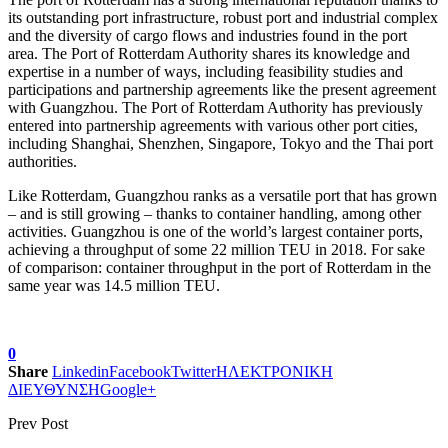
its outstanding port infrastructure, robust port and industrial complex
and the diversity of cargo flows and industries found in the port
area. The Port of Rotterdam Authority shares its knowledge and
expertise in a number of ways, including feasibility studies and
participations and partnership agreements like the present agreement
with Guangzhou. The Port of Rotterdam Authority has previously
entered into partnership agreements with various other port cities,
including Shanghai, Shenzhen, Singapore, Tokyo and the Thai port
authorities.
Like Rotterdam, Guangzhou ranks as a versatile port that has grown
– and is still growing – thanks to container handling, among other
activities. Guangzhou is one of the world’s largest container ports,
achieving a throughput of some 22 million TEU in 2018. For sake
of comparison: container throughput in the port of Rotterdam in the
same year was 14.5 million TEU.
0
Share
Linkedin
Facebook
Twitter
ΗΛΕΚΤΡΟΝΙΚΗ
ΔΙΕΥΘΥΝΣΗ
Google+
Prev Post