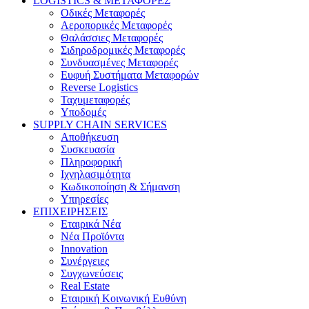
LOGISTICS & ΜΕΤΑΦΟΡΕΣ
Οδικές Μεταφορές
Αεροπορικές Μεταφορές
Θαλάσσιες Μεταφορές
Σιδηροδρομικές Μεταφορές
Συνδυασμένες Μεταφορές
Ευφυή Συστήματα Μεταφορών
Reverse Logistics
Ταχυμεταφορές
Υποδομές
SUPPLY CHAIN SERVICES
Αποθήκευση
Συσκευασία
Πληροφορική
Ιχνηλασιμότητα
Κωδικοποίηση & Σήμανση
Υπηρεσίες
ΕΠΙΧΕΙΡΗΣΕΙΣ
Εταιρικά Νέα
Νέα Προϊόντα
Innovation
Συνέργειες
Συγχωνεύσεις
Real Estate
Εταιρική Κοινωνική Ευθύνη