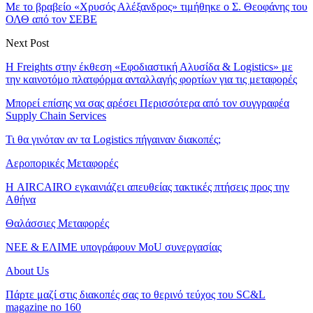
Με το βραβείο «Χρυσός Αλέξανδρος» τιμήθηκε ο Σ. Θεοφάνης του
ΟΛΘ από τον ΣΕΒΕ
Next Post
H Freights στην έκθεση «Εφοδιαστική Αλυσίδα & Logistics» με
την καινοτόμο πλατφόρμα ανταλλαγής φορτίων για τις μεταφορές
Μπορεί επίσης να σας αρέσει
Περισσότερα από τον συγγραφέα
Supply Chain Services
Τι θα γινόταν αν τα Logistics πήγαιναν διακοπές;
Αεροπορικές Μεταφορές
Η AIRCAIRO εγκαινιάζει απευθείας τακτικές πτήσεις προς την
Αθήνα
Θαλάσσιες Μεταφορές
ΝΕΕ & ΕΛΙΜΕ υπογράφουν MoU συνεργασίας
About Us
Πάρτε μαζί στις διακοπές σας το θερινό τεύχος του SC&L
magazine no 160