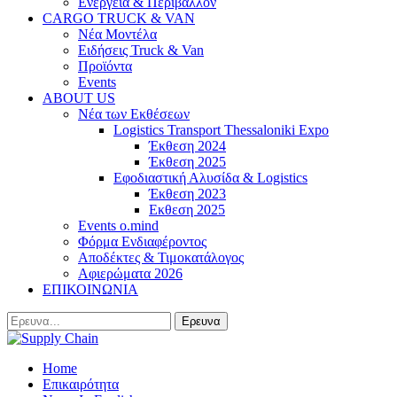
Ενέργεια & Περιβάλλον
CARGO TRUCK & VAN
Νέα Μοντέλα
Ειδήσεις Truck & Van
Προϊόντα
Events
ABOUT US
Νέα των Εκθέσεων
Logistics Transport Thessaloniki Expo
Έκθεση 2024
Έκθεση 2025
Εφοδιαστική Αλυσίδα & Logistics
Έκθεση 2023
Εκθεση 2025
Events o.mind
Φόρμα Ενδιαφέροντος
Αποδέκτες & Τιμοκατάλογος
Αφιερώματα 2026
ΕΠΙΚΟΙΝΩΝΙΑ
Home
Επικαιρότητα