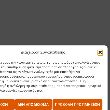
Υ ΧΡΙΣΤΙΝΑ
Διαχείριση Συγκατάθεσης
έχουμε την καλύτερη εμπειρία, χρησιμοποιούμε τεχνολογίες όπως
Σ Θ ΚΑΙ ΣΙΑ ΜΟΝΟΠΡΟΣΩΠΗ ΙΚΕ
α την αποθήκευση ή/και την πρόσβαση σε πληροφορίες συσκευών.
Α
εση για τις εν λόγω τεχνολογίες θα μας επιτρέψει να
ΡΙΑ
τούμε δεδομένα προσωπικού χαρακτήρα, όπως συμπεριφορά
 ή μοναδικά αναγνωριστικά σε αυτόν τον ιστότοπο. Η μη
η ή η ανάκληση της συγκατάθεσης, μπορεί να επηρεάσει αρνητικά
λειτουργίες και δυνατότητες.
ΔΟΧΉ
ΔΕΝ ΑΠΟΔΈΧΟΜΑΙ
ΠΡΟΒΟΛΉ ΠΡΟΤΙΜΉΣΕΩΝ
US
ΕΠΙΚΟΙΝΩΝΊΑ