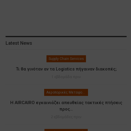
Latest News
Supply Chain Services
Τι θα γινόταν αν τα Logistics πήγαιναν διακοπές;
1 εβδομάδα πριν
Αεροπορικές Μεταφορές
Η AIRCAIRO εγκαινιάζει απευθείας τακτικές πτήσεις
προς…
2 εβδομάδες πριν