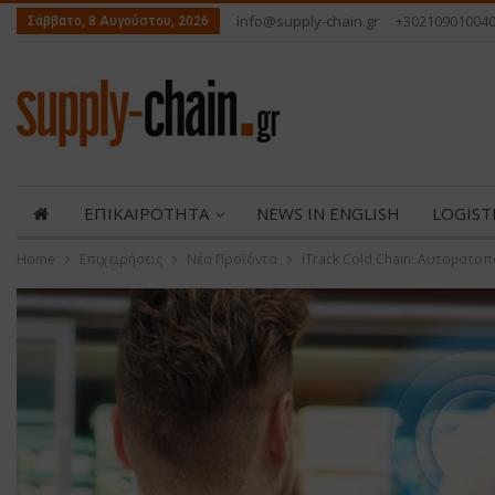
info@supply-chain.gr
+30210901004
Σάββατο, 8 Αυγούστου, 2026
ΕΠΙΚΑΙΡΟΤΗΤΑ
NEWS IN ENGLISH
LOGIST
Home
Επιχειρήσεις
Νέα Προϊόντα
iTrack Cold Chain: Αυτοματο
ABOUT US
ΕΠΙΚΟΙΝΩΝΙΑ