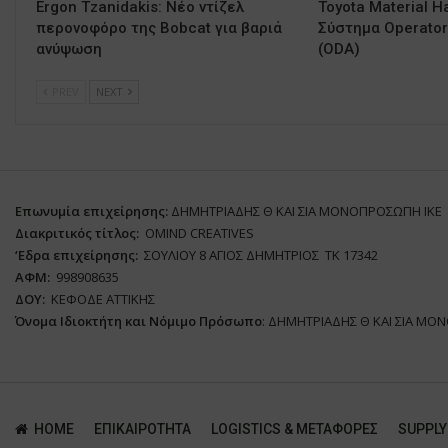
Ergon Tzanidakis: Νέο ντίζελ
Toyota Material H
περονοφόρο της Bobcat για βαριά
Σύστημα Operator 
ανύψωση
(ODA)
PREV
NEXT
Επωνυμία επιχείρησης:
ΔΗΜΗΤΡΙΑΔΗΣ Θ ΚΑΙ ΣΙΑ ΜΟΝΟΠΡΟΣΩΠΗ ΙΚΕ
Διακριτικός τίτλος:
ΟΜΙΝD CREATIVES
‘
E
δρα επιχείρησης:
ΣΟΥΛΙΟΥ 8 ΑΓΙΟΣ ΔΗΜΗΤΡΙΟΣ ΤΚ 17342
ΑΦΜ:
998908635
ΔΟΥ:
ΚΕΦΟΔΕ ΑΤΤΙΚΗΣ
Όνομα Ιδιοκτήτη και Νόμιμο Πρόσωπο
: ΔΗΜΗΤΡΙΑΔΗΣ Θ ΚΑΙ ΣΙΑ ΜΟ
HOME
ΕΠΙΚΑΙΡΌΤΗΤΑ
LOGISTICS & ΜΕΤΑΦΟΡΕΣ
SUPPLY