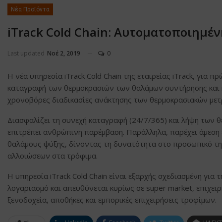
Νέα Προϊόντα
iTrack Cold Chain: Αυτοματοποιημέ
Last updated
Νοέ 2, 2019
0
Η νέα υπηρεσία iTrack Cold Chain της εταιρείας iTrack, για
καταγραφή των θερμοκρασιών των θαλάμων συντήρησης και κ
χρονοβόρες διαδικασίες ανάκτησης των θερμοκρασιακών μετ
Διασφαλίζει τη συνεχή καταγραφή (24/7/365) και λήψη των θ
επιτρέπει ανθρώπινη παρέμβαση. Παράλληλα, παρέχει άμεση
θαλάμους ψύξης, δίνοντας τη δυνατότητα στο προσωπικό τη
αλλοιώσεων στα τρόφιμα.
Η υπηρεσία iTrack Cold Chain είναι εξαρχής σχεδιασμένη γι
λογαριασμό και απευθύνεται κυρίως σε super market, επιχειρ
ξενοδοχεία, αποθήκες και εμπορικές επιχειρήσεις τροφίμων.