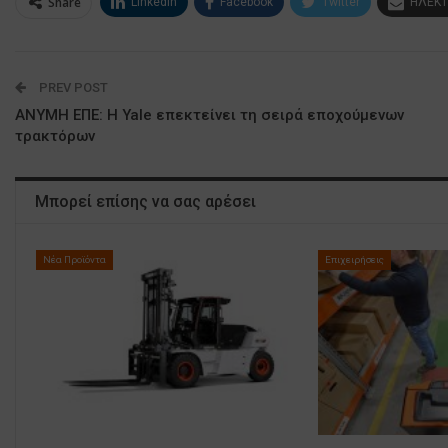
Share
Linkedin
Facebook
Twitter
ΗΛΕΚΤ
PREV POST
ΑΝΥΜΗ ΕΠΕ: Η Yale επεκτείνει τη σειρά εποχούμενων
τρακτόρων
Μπορεί επίσης να σας αρέσει
Νέα Προϊόντα
Επιχειρήσεις