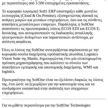
με περισσότερες από 3.500 επιτυχημένες εγκαταστάσεις.
Το κορυφαίο λογισμικό Soft1 ERP υποστηρίζει κάθε μοντέλο
λειτουργίας (Cloud & On-Premise), εξυπηρετώντας ιδανικά τις
ανάγκες μικρών και μεσαίων επιχειρήσεων, όσο και τις σύνθετες
απαιτήσεις μεγαλύτερων εταιρειών. Παράλληλα, η SoftOne
αναπτύσσει τις πρωτοποριακές λύσεις ECOS EDI και ECOS E-
Invoicing, που αυτοματοποιούν τις διαδικασίες ανταλλαγής
ηλεκτρονικών δεδομένων και παραστατικών αντίστοιχα, με
απόλυτη ασφάλεια.
Όλες οι λύσεις της SoftOne συνεργάζονται απρόσκοπτα με την
κορυφαία σουίτα διαχείρισης εφοδιαστικής αλυσίδας Logistics
Vision Suite της Mantis, δημιουργώντας έτσι μία ολοκληρωμένη
πρόταση μηχανογράφησης που καλύπτει το σύνολο των
απαιτήσεων εμπορικής και οικονομικής διαχείρισης, WMS και
logistics.
Προτεραιότητα της SoftOne είναι να εξελίσσει διαρκώς τις λύσεις
της, έτσι ώστε να ξεχωρίζουν για την καινοτομία τους και να
συνδράμουν ουσιαστικά στην ανάπτυξη των σύγχρονων
επιχειρήσεων.
Για να μάθετε περισσότερα για την SoftOne Technologies