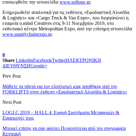
επισκεφθείτε την ιστοσελίδα
www.softone.gr
.
Ενημερωθείτε αναλυτικά για τις εκθέσεις «Εφοδιαστική Αλυσίδα
& Logistics» και «Cargo Truck & Van Expo», που διοργανώνει η
εταιρεία o.mind Creatives στις 9-11 Νοεμβρίου 2019, στο
εκθεσιακό κέντρο Metropolitan Expo, από την επίσημη ιστοσελίδα
www.supplychainexpo.gr
.
0
Share
Linkedin
Facebook
Twitter
ΗΛΕΚΤΡΟΝΙΚΗ
ΔΙΕΥΘΥΝΣΗ
Google+
Prev Post
Μάθετε τα πάντα για τον εξοπλισμό μιας αποθήκης από την
FORKLIFTS στην έκθεση «Εφοδιαστική Αλυσίδα & Logistics»
Next Post
LOGI.C 2019 – HALL 4: Ευφυή Συστήματα Μεταφορών &
Εφαρμογές τους
Μπορεί επίσης να σας αρέσει
Περισσότερα από τον συγγραφέα
Κεντρική