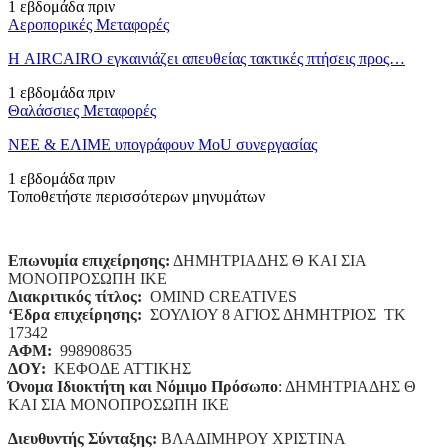
1 εβδομάδα πριν
Αεροπορικές Μεταφορές
Η AIRCAIRO εγκαινιάζει απευθείας τακτικές πτήσεις προς…
1 εβδομάδα πριν
Θαλάσσιες Μεταφορές
ΝΕΕ & ΕΛΙΜΕ υπογράφουν MoU συνεργασίας
1 εβδομάδα πριν
Τοποθετήστε περισσότερων μηνυμάτων
Επωνυμία επιχείρησης:
ΔΗΜΗΤΡΙΑΔΗΣ Θ ΚΑΙ ΣΙΑ
ΜΟΝΟΠΡΟΣΩΠΗ ΙΚΕ
Διακριτικός τίτλος:
ΟΜΙΝD CREATIVES
‘
E
δρα επιχείρησης:
ΣΟΥΛΙΟΥ 8 ΑΓΙΟΣ ΔΗΜΗΤΡΙΟΣ ΤΚ
17342
ΑΦΜ:
998908635
ΔΟΥ:
ΚΕΦΟΔΕ ΑΤΤΙΚΗΣ
Όνομα Ιδιοκτήτη και Νόμιμο Πρόσωπο
: ΔΗΜΗΤΡΙΑΔΗΣ Θ
ΚΑΙ ΣΙΑ ΜΟΝΟΠΡΟΣΩΠΗ ΙΚΕ
Διευθυντής Σύνταξης:
ΒΛΑΔΙΜΗΡΟΥ ΧΡΙΣΤΙΝΑ