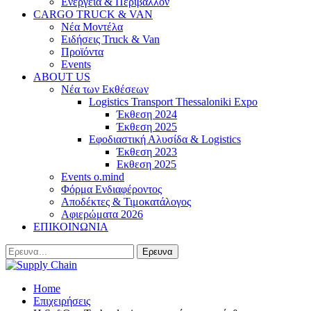
Ενέργεια & Περιβάλλον
CARGO TRUCK & VAN
Νέα Μοντέλα
Ειδήσεις Truck & Van
Προϊόντα
Events
ABOUT US
Νέα των Εκθέσεων
Logistics Transport Thessaloniki Expo
Έκθεση 2024
Έκθεση 2025
Εφοδιαστική Αλυσίδα & Logistics
Έκθεση 2023
Εκθεση 2025
Events o.mind
Φόρμα Ενδιαφέροντος
Αποδέκτες & Τιμοκατάλογος
Αφιερώματα 2026
ΕΠΙΚΟΙΝΩΝΙΑ
Home
Επιχειρήσεις