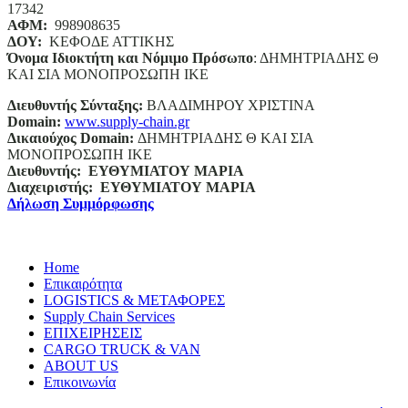
17342
ΑΦΜ:
998908635
ΔΟΥ:
ΚΕΦΟΔΕ ΑΤΤΙΚΗΣ
Όνομα Ιδιοκτήτη και Νόμιμο Πρόσωπο
: ΔΗΜΗΤΡΙΑΔΗΣ Θ
ΚΑΙ ΣΙΑ ΜΟΝΟΠΡΟΣΩΠΗ ΙΚΕ
Διευθυντής Σύνταξης:
ΒΛΑΔΙΜΗΡΟΥ ΧΡΙΣΤΙΝΑ
Domain
:
www.supply-chain.gr
Δικαιούχος
Domain
:
ΔΗΜΗΤΡΙΑΔΗΣ Θ ΚΑΙ ΣΙΑ
ΜΟΝΟΠΡΟΣΩΠΗ ΙΚΕ
Διευθυντής:
ΕΥΘΥΜΙΑΤΟΥ ΜΑΡΙΑ
Διαχειριστής:
ΕΥΘΥΜΙΑΤΟΥ ΜΑΡΙΑ
Δήλωση Συμμόρφωσης
Home
Επικαιρότητα
LOGISTICS & ΜΕΤΑΦΟΡΕΣ
Supply Chain Services
ΕΠΙΧΕΙΡΗΣΕΙΣ
CARGO TRUCK & VAN
ABOUT US
Επικοινωνία