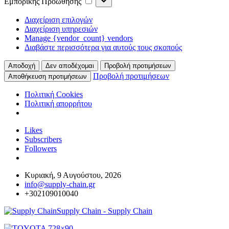
Εμπορικής Προώθησης
Προώθησης
Διαχείριση επιλογών
Διαχείριση υπηρεσιών
Manage {vendor_count} vendors
Διαβάστε περισσότερα για αυτούς τους σκοπούς
Αποδοχή
Δεν αποδέχομαι
Προβολή προτιμήσεων
Προβολή προτιμήσεων
Αποθήκευση προτιμήσεων
Πολιτική Cookies
Πολιτική απορρήτου
Likes
Subscribers
Followers
Κυριακή, 9 Αυγούστου, 2026
info@supply-chain.gr
+302109010040
Supply Chain - Supply Chain