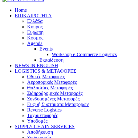
Home
ΕΠΙΚΑΙΡΟΤΗΤΑ
Ελλάδα
Κύπρος
Ευρώπη
Κόσμος
Agenda
Events
Workshop e-Commerce Logistics
Εκπαίδευση
NEWS IN ENGLISH
LOGISTICS & ΜΕΤΑΦΟΡΕΣ
Οδικές Μεταφορές
Αεροπορικές Μεταφορές
Θαλάσσιες Μεταφορές
Σιδηροδρομικές Μεταφορές
Συνδυασμένες Μεταφορές
Ευφυή Συστήματα Μεταφορών
Reverse Logistics
Ταχυμεταφορές
Υποδομές
SUPPLY CHAIN SERVICES
Αποθήκευση
Συσκευασία