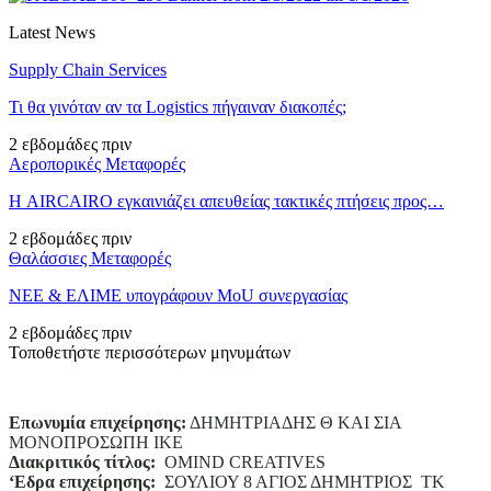
Latest News
Supply Chain Services
Τι θα γινόταν αν τα Logistics πήγαιναν διακοπές;
2 εβδομάδες πριν
Αεροπορικές Μεταφορές
Η AIRCAIRO εγκαινιάζει απευθείας τακτικές πτήσεις προς…
2 εβδομάδες πριν
Θαλάσσιες Μεταφορές
ΝΕΕ & ΕΛΙΜΕ υπογράφουν MoU συνεργασίας
2 εβδομάδες πριν
Τοποθετήστε περισσότερων μηνυμάτων
Επωνυμία επιχείρησης:
ΔΗΜΗΤΡΙΑΔΗΣ Θ ΚΑΙ ΣΙΑ
ΜΟΝΟΠΡΟΣΩΠΗ ΙΚΕ
Διακριτικός τίτλος:
ΟΜΙΝD CREATIVES
‘
E
δρα επιχείρησης:
ΣΟΥΛΙΟΥ 8 ΑΓΙΟΣ ΔΗΜΗΤΡΙΟΣ ΤΚ