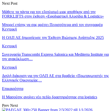
Next Post
Μάθετε τα πάντα για τον εξοπλισμό μιας αποθήκης από την
FORKLIFTS στην έκθεση «Εφοδιαστική Αλυσίδα & Logistics»
Μπορεί επίσης να σας αρέσει
Περισσότερα από τον συγγραφέα
Κεντρική
Η ΟΛΠ ΑΕ δημοσίευσε την Έκθεση Βιώσιμης Ανάπτυξης 2025
Κεντρική
Συνεργασία Transcombi Express Salonica και Mediterra Institute για
την ανακύκλωση…
Κεντρική
Διπλή διάκριση για την ΟΛΠ ΑΕ στα βραβεία «Πρωταγωνιστές της
Ελληνικής Οικονομίας…
Επικαιρότητα
Η Μασούτης ανοίγει νέο πεδίο δραστηριότητας στα logistics
Prev
Next