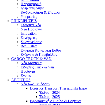
Πληροφορική
Ιχνηλασιμότητα
Κωδικοποίηση & Σήμανση
Υπηρεσίες
ΕΠΙΧΕΙΡΗΣΕΙΣ
Εταιρικά Νέα
Νέα Προϊόντα
Innovation
Συνέργειες
Συγχωνεύσεις
Real Estate
Εταιρική Κοινωνική Ευθύνη
Ενέργεια & Περιβάλλον
CARGO TRUCK & VAN
Νέα Μοντέλα
Ειδήσεις Truck & Van
Προϊόντα
Events
ABOUT US
Νέα των Εκθέσεων
Logistics Transport Thessaloniki Expo
Έκθεση 2024
Έκθεση 2025
Εφοδιαστική Αλυσίδα & Logistics