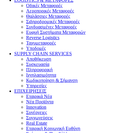
LOGISTICS & ΜΕΤΑΦΟΡΕΣ
Οδικές Μεταφορές
Αεροπορικές Μεταφορές
Θαλάσσιες Μεταφορές
Σιδηροδρομικές Μεταφορές
Συνδυασμένες Μεταφορές
Ευφυή Συστήματα Μεταφορών
Reverse Logistics
Ταχυμεταφορές
Υποδομές
SUPPLY CHAIN SERVICES
Αποθήκευση
Συσκευασία
Πληροφορική
Ιχνηλασιμότητα
Κωδικοποίηση & Σήμανση
Υπηρεσίες
ΕΠΙΧΕΙΡΗΣΕΙΣ
Εταιρικά Νέα
Νέα Προϊόντα
Innovation
Συνέργειες
Συγχωνεύσεις
Real Estate
Εταιρική Κοινωνική Ευθύνη