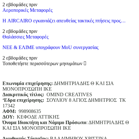
2 εβδομάδες πριν
Αεροπορικές Μεταφορές
Η AIRCAIRO εγκαινιάζει απευθείας τακτικές πτήσεις προς…
2 εβδομάδες πριν
Θαλάσσιες Μεταφορές
ΝΕΕ & ΕΛΙΜΕ υπογράφουν MoU συνεργασίας
2 εβδομάδες πριν
Τοποθετήστε περισσότερων μηνυμάτων
Επωνυμία επιχείρησης:
ΔΗΜΗΤΡΙΑΔΗΣ Θ ΚΑΙ ΣΙΑ
ΜΟΝΟΠΡΟΣΩΠΗ ΙΚΕ
Διακριτικός τίτλος:
ΟΜΙΝD CREATIVES
‘
E
δρα επιχείρησης:
ΣΟΥΛΙΟΥ 8 ΑΓΙΟΣ ΔΗΜΗΤΡΙΟΣ ΤΚ
17342
ΑΦΜ:
998908635
ΔΟΥ:
ΚΕΦΟΔΕ ΑΤΤΙΚΗΣ
Όνομα Ιδιοκτήτη και Νόμιμο Πρόσωπο
: ΔΗΜΗΤΡΙΑΔΗΣ Θ
ΚΑΙ ΣΙΑ ΜΟΝΟΠΡΟΣΩΠΗ ΙΚΕ
Διευθυντής Σύνταξης:
ΒΛΑΔΙΜΗΡΟΥ ΧΡΙΣΤΙΝΑ