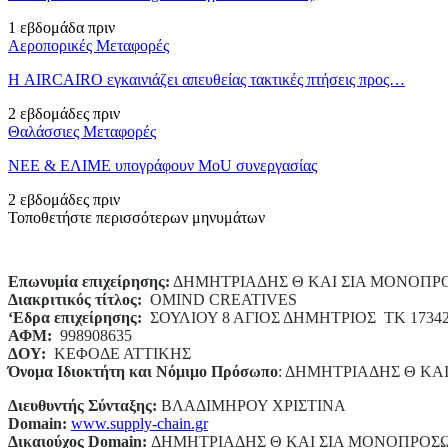
1 εβδομάδα πριν
Αεροπορικές Μεταφορές
Η AIRCAIRO εγκαινιάζει απευθείας τακτικές πτήσεις προς…
2 εβδομάδες πριν
Θαλάσσιες Μεταφορές
ΝΕΕ & ΕΛΙΜΕ υπογράφουν MoU συνεργασίας
2 εβδομάδες πριν
Τοποθετήστε περισσότερων μηνυμάτων
Επωνυμία επιχείρησης:
ΔΗΜΗΤΡΙΑΔΗΣ Θ ΚΑΙ ΣΙΑ ΜΟΝΟΠΡ
Διακριτικός τίτλος:
ΟΜΙΝD CREATIVES
‘
E
δρα επιχείρησης:
ΣΟΥΛΙΟΥ 8 ΑΓΙΟΣ ΔΗΜΗΤΡΙΟΣ ΤΚ 1734
ΑΦΜ:
998908635
ΔΟΥ:
ΚΕΦΟΔΕ ΑΤΤΙΚΗΣ
Όνομα Ιδιοκτήτη και Νόμιμο Πρόσωπο
: ΔΗΜΗΤΡΙΑΔΗΣ Θ ΚΑ
Διευθυντής Σύνταξης:
ΒΛΑΔΙΜΗΡΟΥ ΧΡΙΣΤΙΝΑ
Domain
:
www.supply-chain.gr
Δικαιούχος
Domain
:
ΔΗΜΗΤΡΙΑΔΗΣ Θ ΚΑΙ ΣΙΑ ΜΟΝΟΠΡΟΣ