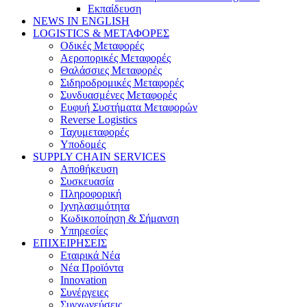
Εκπαίδευση
NEWS IN ENGLISH
LOGISTICS & ΜΕΤΑΦΟΡΕΣ
Οδικές Μεταφορές
Αεροπορικές Μεταφορές
Θαλάσσιες Μεταφορές
Σιδηροδρομικές Μεταφορές
Συνδυασμένες Μεταφορές
Ευφυή Συστήματα Μεταφορών
Reverse Logistics
Ταχυμεταφορές
Υποδομές
SUPPLY CHAIN SERVICES
Αποθήκευση
Συσκευασία
Πληροφορική
Ιχνηλασιμότητα
Κωδικοποίηση & Σήμανση
Υπηρεσίες
ΕΠΙΧΕΙΡΗΣΕΙΣ
Εταιρικά Νέα
Νέα Προϊόντα
Innovation
Συνέργειες
Συγχωνεύσεις