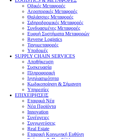
LOGISTICS & ΜΕΤΑΦΟΡΕΣ
Οδικές Μεταφορές
Αεροπορικές Μεταφορές
Θαλάσσιες Μεταφορές
Σιδηροδρομικές Μεταφορές
Συνδυασμένες Μεταφορές
Ευφυή Συστήματα Μεταφορών
Reverse Logistics
Ταχυμεταφορές
Υποδομές
SUPPLY CHAIN SERVICES
Αποθήκευση
Συσκευασία
Πληροφορική
Ιχνηλασιμότητα
Κωδικοποίηση & Σήμανση
Υπηρεσίες
ΕΠΙΧΕΙΡΗΣΕΙΣ
Εταιρικά Νέα
Νέα Προϊόντα
Innovation
Συνέργειες
Συγχωνεύσεις
Real Estate
Εταιρική Κοινωνική Ευθύνη