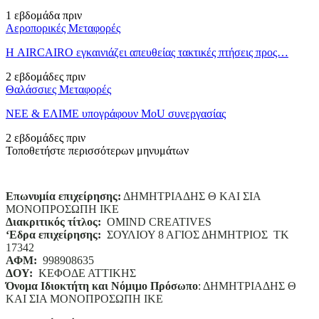
1 εβδομάδα πριν
Αεροπορικές Μεταφορές
Η AIRCAIRO εγκαινιάζει απευθείας τακτικές πτήσεις προς…
2 εβδομάδες πριν
Θαλάσσιες Μεταφορές
ΝΕΕ & ΕΛΙΜΕ υπογράφουν MoU συνεργασίας
2 εβδομάδες πριν
Τοποθετήστε περισσότερων μηνυμάτων
Επωνυμία επιχείρησης:
ΔΗΜΗΤΡΙΑΔΗΣ Θ ΚΑΙ ΣΙΑ
ΜΟΝΟΠΡΟΣΩΠΗ ΙΚΕ
Διακριτικός τίτλος:
ΟΜΙΝD CREATIVES
‘
E
δρα επιχείρησης:
ΣΟΥΛΙΟΥ 8 ΑΓΙΟΣ ΔΗΜΗΤΡΙΟΣ ΤΚ
17342
ΑΦΜ:
998908635
ΔΟΥ:
ΚΕΦΟΔΕ ΑΤΤΙΚΗΣ
Όνομα Ιδιοκτήτη και Νόμιμο Πρόσωπο
: ΔΗΜΗΤΡΙΑΔΗΣ Θ
ΚΑΙ ΣΙΑ ΜΟΝΟΠΡΟΣΩΠΗ ΙΚΕ