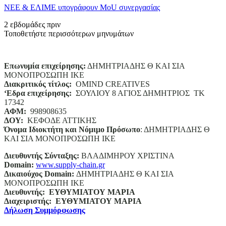
ΝΕΕ & ΕΛΙΜΕ υπογράφουν MoU συνεργασίας
2 εβδομάδες πριν
Τοποθετήστε περισσότερων μηνυμάτων
Επωνυμία επιχείρησης:
ΔΗΜΗΤΡΙΑΔΗΣ Θ ΚΑΙ ΣΙΑ
ΜΟΝΟΠΡΟΣΩΠΗ ΙΚΕ
Διακριτικός τίτλος:
ΟΜΙΝD CREATIVES
‘
E
δρα επιχείρησης:
ΣΟΥΛΙΟΥ 8 ΑΓΙΟΣ ΔΗΜΗΤΡΙΟΣ ΤΚ
17342
ΑΦΜ:
998908635
ΔΟΥ:
ΚΕΦΟΔΕ ΑΤΤΙΚΗΣ
Όνομα Ιδιοκτήτη και Νόμιμο Πρόσωπο
: ΔΗΜΗΤΡΙΑΔΗΣ Θ
ΚΑΙ ΣΙΑ ΜΟΝΟΠΡΟΣΩΠΗ ΙΚΕ
Διευθυντής Σύνταξης:
ΒΛΑΔΙΜΗΡΟΥ ΧΡΙΣΤΙΝΑ
Domain
:
www.supply-chain.gr
Δικαιούχος
Domain
:
ΔΗΜΗΤΡΙΑΔΗΣ Θ ΚΑΙ ΣΙΑ
ΜΟΝΟΠΡΟΣΩΠΗ ΙΚΕ
Διευθυντής:
ΕΥΘΥΜΙΑΤΟΥ ΜΑΡΙΑ
Διαχειριστής:
ΕΥΘΥΜΙΑΤΟΥ ΜΑΡΙΑ
Δήλωση Συμμόρφωσης