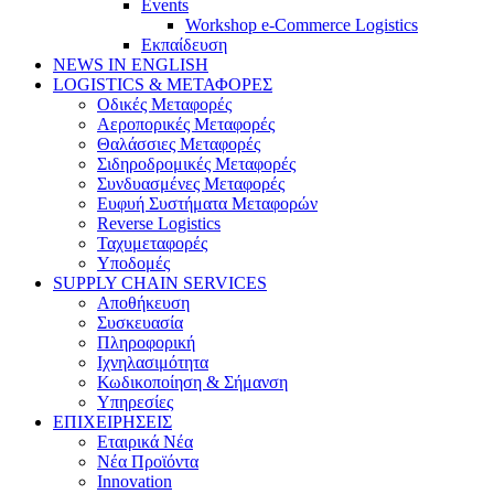
Events
Workshop e-Commerce Logistics
Εκπαίδευση
NEWS IN ENGLISH
LOGISTICS & ΜΕΤΑΦΟΡΕΣ
Οδικές Μεταφορές
Αεροπορικές Μεταφορές
Θαλάσσιες Μεταφορές
Σιδηροδρομικές Μεταφορές
Συνδυασμένες Μεταφορές
Ευφυή Συστήματα Μεταφορών
Reverse Logistics
Ταχυμεταφορές
Υποδομές
SUPPLY CHAIN SERVICES
Αποθήκευση
Συσκευασία
Πληροφορική
Ιχνηλασιμότητα
Κωδικοποίηση & Σήμανση
Υπηρεσίες
ΕΠΙΧΕΙΡΗΣΕΙΣ
Εταιρικά Νέα
Νέα Προϊόντα
Innovation