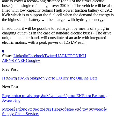
able to cover a record-long distance (of all of the firm’s electric
buses) on a single refuelling – over 350 km. The vehicle will be also
fitted with low-capacity Solaris High Power traction battery of 29.2
kWh which is to support the fuel cell when the demand for energy is
the highest. The battery will be charged with hydrogen energy.
In addition, it will be possible to recharge it by means of a plug-in
charging outlet (as in the case of standard electric buses). The drive
unit, on the other hand, will constitute of an axle with integrated
electric motors, with a peak power of 125 kW each.
0
Share
Linkedin
Facebook
Twitter
ΗΛΕΚΤΡΟΝΙΚΗ
ΔΙΕΥΘΥΝΣΗ
Google+
Prev Post
Η πρώτη εθνική διάκριση για το LOTify της OnLine Data
Next Post
Ευρωπαϊκή συνάντηση διαλόγου για θέματα ΕΚΕ και Βιώσιμης
Ανάπτυξης
Μπορεί επίσης να σας αρέσει
Περισσότερα από τον συγγραφέα
Supply Chain Services