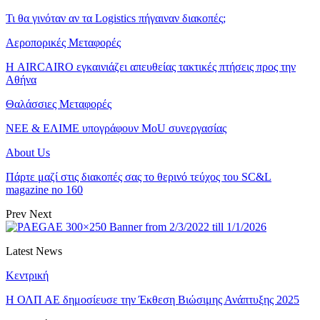
Τι θα γινόταν αν τα Logistics πήγαιναν διακοπές;
Αεροπορικές Μεταφορές
Η AIRCAIRO εγκαινιάζει απευθείας τακτικές πτήσεις προς την
Αθήνα
Θαλάσσιες Μεταφορές
ΝΕΕ & ΕΛΙΜΕ υπογράφουν MoU συνεργασίας
About Us
Πάρτε μαζί στις διακοπές σας το θερινό τεύχος του SC&L
magazine no 160
Prev
Next
Latest News
Κεντρική
Η ΟΛΠ ΑΕ δημοσίευσε την Έκθεση Βιώσιμης Ανάπτυξης 2025