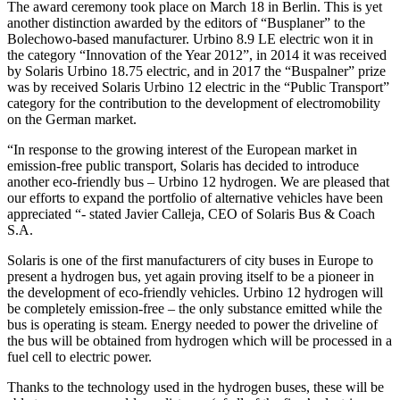
The award ceremony took place on March 18 in Berlin. This is yet
another distinction awarded by the editors of “Busplaner” to the
Bolechowo-based manufacturer. Urbino 8.9 LE electric won it in
the category “Innovation of the Year 2012”, in 2014 it was received
by Solaris Urbino 18.75 electric, and in 2017 the “Buspalner” prize
was by received Solaris Urbino 12 electric in the “Public Transport”
category for the contribution to the development of electromobility
on the German market.
“In response to the growing interest of the European market in
emission-free public transport, Solaris has decided to introduce
another eco-friendly bus – Urbino 12 hydrogen. We are pleased that
our efforts to expand the portfolio of alternative vehicles have been
appreciated “- stated Javier Calleja, CEO of Solaris Bus & Coach
S.A.
Solaris is one of the first manufacturers of city buses in Europe to
present a hydrogen bus, yet again proving itself to be a pioneer in
the development of eco-friendly vehicles. Urbino 12 hydrogen will
be completely emission-free – the only substance emitted while the
bus is operating is steam. Energy needed to power the driveline of
the bus will be obtained from hydrogen which will be processed in a
fuel cell to electric power.
Thanks to the technology used in the hydrogen buses, these will be