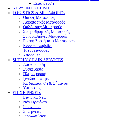
Εκπαίδευση
NEWS IN ENGLISH
LOGISTICS & ΜΕΤΑΦΟΡΕΣ
Οδικές Μεταφορές
Αεροπορικές Μεταφορές
Θαλάσσιες Μεταφορές
Σιδηροδρομικές Μεταφορές
Συνδυασμένες Μεταφορές
Ευφυή Συστήματα Μεταφορών
Reverse Logistics
Ταχυμεταφορές
Υποδομές
SUPPLY CHAIN SERVICES
Αποθήκευση
Συσκευασία
Πληροφορική
Ιχνηλασιμότητα
Κωδικοποίηση & Σήμανση
Υπηρεσίες
ΕΠΙΧΕΙΡΗΣΕΙΣ
Εταιρικά Νέα
Νέα Προϊόντα
Innovation
Συνέργειες
Συγχωνεύσεις