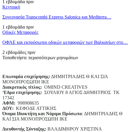
1 εβδομάδα πριν
Κεντρική
Συνεργασία Transcombi Express Salonica και Mediterra…
1 εβδομάδα πριν
Οδικές Μεταφορές
ΟΦΑΕ και εκπρόσωποι οδικών μεταφορών των Βαλκανίων στο…
2 εβδομάδες πριν
Τοποθετήστε περισσότερων μηνυμάτων
Επωνυμία επιχείρησης:
ΔΗΜΗΤΡΙΑΔΗΣ Θ ΚΑΙ ΣΙΑ
ΜΟΝΟΠΡΟΣΩΠΗ ΙΚΕ
Διακριτικός τίτλος:
ΟΜΙΝD CREATIVES
‘
E
δρα επιχείρησης:
ΣΟΥΛΙΟΥ 8 ΑΓΙΟΣ ΔΗΜΗΤΡΙΟΣ ΤΚ
17342
ΑΦΜ:
998908635
ΔΟΥ:
ΚΕΦΟΔΕ ΑΤΤΙΚΗΣ
Όνομα Ιδιοκτήτη και Νόμιμο Πρόσωπο
: ΔΗΜΗΤΡΙΑΔΗΣ Θ
ΚΑΙ ΣΙΑ ΜΟΝΟΠΡΟΣΩΠΗ ΙΚΕ
Διευθυντής Σύνταξης:
ΒΛΑΔΙΜΗΡΟΥ ΧΡΙΣΤΙΝΑ