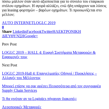
πόσω μάλλον όταν αυτό αξιοποιείται για το σύνολο του εταιρικού
στόλου οχημάτων. Η αγορά αλλάζει, ενώ ήδη υπάρχουν και λύσεις
για leasing φορτηγών – βαρέων οχημάτων. Τι προοιωνίζεται στο
μέλλον;
AUTO INTERNET
LOGI.C 2019
0
Share
Linkedin
Facebook
Twitter
ΗΛΕΚΤΡΟΝΙΚΗ
ΔΙΕΥΘΥΝΣΗ
Google+
Prev Post
LOGI.C 2019 – HALL 4: Ευφυή Συστήματα Μεταφορών &
Εφαρμογές τους
Next Post
LOGI.C 2019-Hall 4: Επαγγελματίες Οδηγοί / Προκλήσεις –
Αλλαγές του Μέλλοντος
Μπορεί επίσης να σας αρέσει
Περισσότερα από τον συγγραφέα
Supply Chain Services
Τι θα γινόταν αν τα Logistics πήγαιναν διακοπές;
Αεροπορικές Μεταφορές