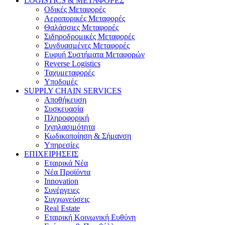
LOGISTICS & ΜΕΤΑΦΟΡΕΣ
Οδικές Μεταφορές
Αεροπορικές Μεταφορές
Θαλάσσιες Μεταφορές
Σιδηροδρομικές Μεταφορές
Συνδυασμένες Μεταφορές
Ευφυή Συστήματα Μεταφορών
Reverse Logistics
Ταχυμεταφορές
Υποδομές
SUPPLY CHAIN SERVICES
Αποθήκευση
Συσκευασία
Πληροφορική
Ιχνηλασιμότητα
Κωδικοποίηση & Σήμανση
Υπηρεσίες
ΕΠΙΧΕΙΡΗΣΕΙΣ
Εταιρικά Νέα
Νέα Προϊόντα
Innovation
Συνέργειες
Συγχωνεύσεις
Real Estate
Εταιρική Κοινωνική Ευθύνη