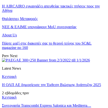
Η AIRCAIRO εγκαινιάζει απευθείας τακτικές πτήσεις προς την
Αθήνα
Θαλάσσιες Μεταφορές
ΝΕΕ & ΕΛΙΜΕ υπογράφουν MoU συνεργασίας
About Us
Πάρτε μαζί στις διακοπές σας το θερινό τεύχος του SC&L
magazine no 160
Prev
Next
Latest News
Κεντρική
Η ΟΛΠ ΑΕ δημοσίευσε την Έκθεση Βιώσιμης Ανάπτυξης 2025
2 εβδομάδες πριν
Κεντρική
Συνεργασία Transcombi Express Salonica και Mediterra…