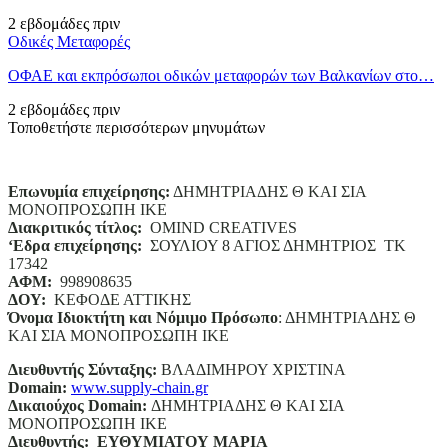
2 εβδομάδες πριν
Οδικές Μεταφορές
ΟΦΑΕ και εκπρόσωποι οδικών μεταφορών των Βαλκανίων στο…
2 εβδομάδες πριν
Τοποθετήστε περισσότερων μηνυμάτων
Επωνυμία επιχείρησης:
ΔΗΜΗΤΡΙΑΔΗΣ Θ ΚΑΙ ΣΙΑ
ΜΟΝΟΠΡΟΣΩΠΗ ΙΚΕ
Διακριτικός τίτλος:
ΟΜΙΝD CREATIVES
‘
E
δρα επιχείρησης:
ΣΟΥΛΙΟΥ 8 ΑΓΙΟΣ ΔΗΜΗΤΡΙΟΣ ΤΚ
17342
ΑΦΜ:
998908635
ΔΟΥ:
ΚΕΦΟΔΕ ΑΤΤΙΚΗΣ
Όνομα Ιδιοκτήτη και Νόμιμο Πρόσωπο
: ΔΗΜΗΤΡΙΑΔΗΣ Θ
ΚΑΙ ΣΙΑ ΜΟΝΟΠΡΟΣΩΠΗ ΙΚΕ
Διευθυντής Σύνταξης:
ΒΛΑΔΙΜΗΡΟΥ ΧΡΙΣΤΙΝΑ
Domain
:
www.supply-chain.gr
Δικαιούχος
Domain
:
ΔΗΜΗΤΡΙΑΔΗΣ Θ ΚΑΙ ΣΙΑ
ΜΟΝΟΠΡΟΣΩΠΗ ΙΚΕ
Διευθυντής:
ΕΥΘΥΜΙΑΤΟΥ ΜΑΡΙΑ