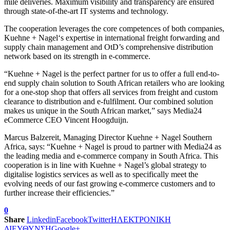
mile deliveries. Maximum visibility and transparency are ensured
through state-of-the-art IT systems and technology.
The cooperation leverages the core competences of both companies,
Kuehne + Nagel‘s expertise in international freight forwarding and
supply chain management and OtD’s comprehensive distribution
network based on its strength in e-commerce.
“Kuehne + Nagel is the perfect partner for us to offer a full end-to-
end supply chain solution to South African retailers who are looking
for a one-stop shop that offers all services from freight and custom
clearance to distribution and e-fulfilment. Our combined solution
makes us unique in the South African market,” says Media24
eCommerce CEO Vincent Hoogduijn.
Marcus Balzereit, Managing Director Kuehne + Nagel Southern
Africa, says: “Kuehne + Nagel is proud to partner with Media24 as
the leading media and e-commerce company in South Africa. This
cooperation is in line with Kuehne + Nagel’s global strategy to
digitalise logistics services as well as to specifically meet the
evolving needs of our fast growing e-commerce customers and to
further increase their efficiencies.”
0
Share
Linkedin
Facebook
Twitter
ΗΛΕΚΤΡΟΝΙΚΗ
ΔΙΕΥΘΥΝΣΗ
Google+