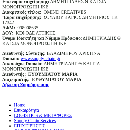
Επωνυμία επιχείρησης:
ΔΗΜΗΤΡΙΑΔΗΣ Θ ΚΑΙ ΣΙΑ
ΜΟΝΟΠΡΟΣΩΠΗ ΙΚΕ
Διακριτικός τίτλος:
ΟΜΙΝD CREATIVES
‘
E
δρα επιχείρησης:
ΣΟΥΛΙΟΥ 8 ΑΓΙΟΣ ΔΗΜΗΤΡΙΟΣ ΤΚ
17342
ΑΦΜ:
998908635
ΔΟΥ:
ΚΕΦΟΔΕ ΑΤΤΙΚΗΣ
Όνομα Ιδιοκτήτη και Νόμιμο Πρόσωπο
: ΔΗΜΗΤΡΙΑΔΗΣ Θ
ΚΑΙ ΣΙΑ ΜΟΝΟΠΡΟΣΩΠΗ ΙΚΕ
Διευθυντής Σύνταξης:
ΒΛΑΔΙΜΗΡΟΥ ΧΡΙΣΤΙΝΑ
Domain
:
www.supply-chain.gr
Δικαιούχος
Domain
:
ΔΗΜΗΤΡΙΑΔΗΣ Θ ΚΑΙ ΣΙΑ
ΜΟΝΟΠΡΟΣΩΠΗ ΙΚΕ
Διευθυντής:
ΕΥΘΥΜΙΑΤΟΥ ΜΑΡΙΑ
Διαχειριστής:
ΕΥΘΥΜΙΑΤΟΥ ΜΑΡΙΑ
Δήλωση Συμμόρφωσης
Home
Επικαιρότητα
LOGISTICS & ΜΕΤΑΦΟΡΕΣ
Supply Chain Services
ΕΠΙΧΕΙΡΗΣΕΙΣ