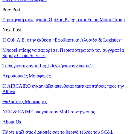
Prev Post
Στρατηγική συνεργασία Ομίλου Piaggio και Foton Motor Group
Next Post
Η Ο.Φ.Α.Ε. στην έκθεση «Εφοδιαστική Αλυσίδα & Logistics»
Μπορεί επίσης να σας αρέσει
Περισσότερα από τον συγγραφέα
Supply Chain Services
Τι θα γινόταν αν τα Logistics πήγαιναν διακοπές;
Αεροπορικές Μεταφορές
Η AIRCAIRO εγκαινιάζει απευθείας τακτικές πτήσεις προς την
Αθήνα
Θαλάσσιες Μεταφορές
ΝΕΕ & ΕΛΙΜΕ υπογράφουν MoU συνεργασίας
About Us
Πάρτε μαζί στις διακοπές σας το θερινό τεύχος του SC&L