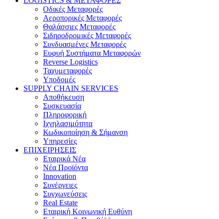
LOGISTICS & ΜΕΤΑΦΟΡΕΣ
Οδικές Μεταφορές
Αεροπορικές Μεταφορές
Θαλάσσιες Μεταφορές
Σιδηροδρομικές Μεταφορές
Συνδυασμένες Μεταφορές
Ευφυή Συστήματα Μεταφορών
Reverse Logistics
Ταχυμεταφορές
Υποδομές
SUPPLY CHAIN SERVICES
Αποθήκευση
Συσκευασία
Πληροφορική
Ιχνηλασιμότητα
Κωδικοποίηση & Σήμανση
Υπηρεσίες
ΕΠΙΧΕΙΡΗΣΕΙΣ
Εταιρικά Νέα
Νέα Προϊόντα
Innovation
Συνέργειες
Συγχωνεύσεις
Real Estate
Εταιρική Κοινωνική Ευθύνη