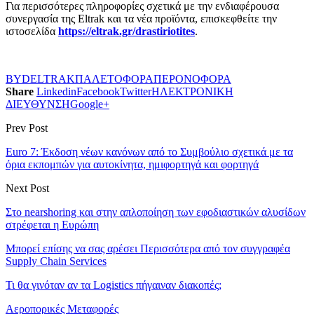
Για περισσότερες πληροφορίες σχετικά με την ενδιαφέρουσα
συνεργασία της Eltrak και τα νέα προϊόντα, επισκεφθείτε την
ιστοσελίδα
https://eltrak.gr/drastiriotites
.
BYD
ELTRAK
ΠΑΛΕΤΟΦΟΡΑ
ΠΕΡΟΝΟΦΟΡΑ
Share
Linkedin
Facebook
Twitter
ΗΛΕΚΤΡΟΝΙΚΗ
ΔΙΕΥΘΥΝΣΗ
Google+
Prev Post
Euro 7: Έκδοση νέων κανόνων από το Συμβούλιο σχετικά με τα
όρια εκπομπών για αυτοκίνητα, ημιφορτηγά και φορτηγά
Next Post
Στο nearshoring και στην απλοποίηση των εφοδιαστικών αλυσίδων
στρέφεται η Ευρώπη
Μπορεί επίσης να σας αρέσει
Περισσότερα από τον συγγραφέα
Supply Chain Services
Τι θα γινόταν αν τα Logistics πήγαιναν διακοπές;
Αεροπορικές Μεταφορές