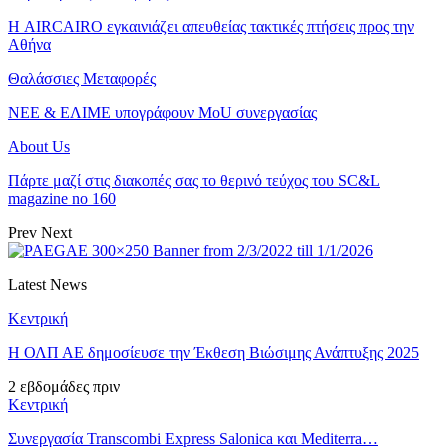
Η AIRCAIRO εγκαινιάζει απευθείας τακτικές πτήσεις προς την
Αθήνα
Θαλάσσιες Μεταφορές
ΝΕΕ & ΕΛΙΜΕ υπογράφουν MoU συνεργασίας
About Us
Πάρτε μαζί στις διακοπές σας το θερινό τεύχος του SC&L
magazine no 160
Prev
Next
Latest News
Κεντρική
Η ΟΛΠ ΑΕ δημοσίευσε την Έκθεση Βιώσιμης Ανάπτυξης 2025
2 εβδομάδες πριν
Κεντρική
Συνεργασία Transcombi Express Salonica και Mediterra…