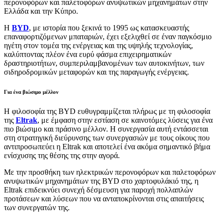
περονοφόρων και παλετοφόρων ανυψωτικών μηχανημάτων στην
Ελλάδα και την Κύπρο.
Η
BYD
, με ιστορία που ξεκινά το 1995 ως κατασκευαστής
επαναφορτιζόμενων μπαταριών, έχει εξελιχθεί σε έναν παγκόσμιο
ηγέτη στον τομέα της ενέργειας και της υψηλής τεχνολογίας,
καλύπτοντας πλέον ένα ευρύ φάσμα επιχειρηματικών
δραστηριοτήτων, συμπεριλαμβανομένων των αυτοκινήτων, των
σιδηροδρομικών μεταφορών και της παραγωγής ενέργειας.
Για ένα βιώσιμο μέλλον
Η φιλοσοφία της BYD ευθυγραμμίζεται πλήρως με τη φιλοσοφία
της
Eltrak
, με έμφαση στην εστίαση σε καινοτόμες λύσεις για ένα
πιο βιώσιμο και πράσινο μέλλον. Η συνεργασία αυτή εντάσσεται
στη στρατηγική διεύρυνσης των συνεργασιών με τους οίκους που
αντιπροσωπεύει η Eltrak και αποτελεί ένα ακόμα σημαντικό βήμα
ενίσχυσης της θέσης της στην αγορά.
Με την προσθήκη των ηλεκτρικών περονοφόρων και παλετοφόρων
ανυψωτικών μηχανημάτων της BYD στο χαρτοφυλάκιό της, η
Eltrak επιδεικνύει συνεχή δέσμευση για παροχή πολλαπλών
προτάσεων και λύσεων που να ανταποκρίνονται στις απαιτήσεις
των συνεργατών της.