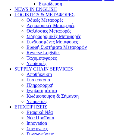
Εκπαίδευση
NEWS IN ENGLISH
LOGISTICS & ΜΕΤΑΦΟΡΕΣ
Οδικές Μεταφορές
Αεροπορικές Μεταφορές
Θαλάσσιες Μεταφορές
Σιδηροδρομικές Μεταφορές
Συνδυασμένες Μεταφορές
Ευφυή Συστήματα Μεταφορών
Reverse Logistics
Ταχυμεταφορές
Υποδομές
SUPPLY CHAIN SERVICES
Αποθήκευση
Συσκευασία
Πληροφορική
Ιχνηλασιμότητα
Κωδικοποίηση & Σήμανση
Υπηρεσίες
ΕΠΙΧΕΙΡΗΣΕΙΣ
Εταιρικά Νέα
Νέα Προϊόντα
Innovation
Συνέργειες
Συγχωνεύσεις