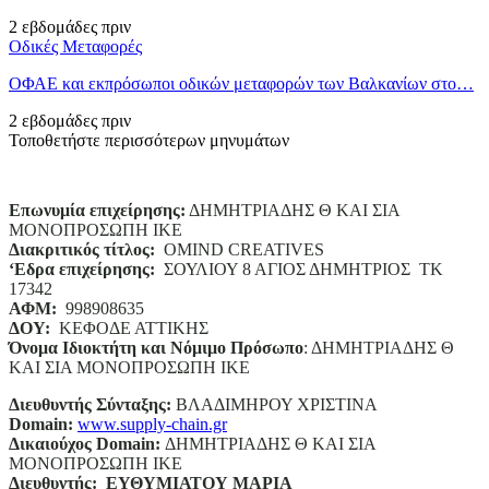
2 εβδομάδες πριν
Οδικές Μεταφορές
ΟΦΑΕ και εκπρόσωποι οδικών μεταφορών των Βαλκανίων στο…
2 εβδομάδες πριν
Τοποθετήστε περισσότερων μηνυμάτων
Επωνυμία επιχείρησης:
ΔΗΜΗΤΡΙΑΔΗΣ Θ ΚΑΙ ΣΙΑ
ΜΟΝΟΠΡΟΣΩΠΗ ΙΚΕ
Διακριτικός τίτλος:
ΟΜΙΝD CREATIVES
‘
E
δρα επιχείρησης:
ΣΟΥΛΙΟΥ 8 ΑΓΙΟΣ ΔΗΜΗΤΡΙΟΣ ΤΚ
17342
ΑΦΜ:
998908635
ΔΟΥ:
ΚΕΦΟΔΕ ΑΤΤΙΚΗΣ
Όνομα Ιδιοκτήτη και Νόμιμο Πρόσωπο
: ΔΗΜΗΤΡΙΑΔΗΣ Θ
ΚΑΙ ΣΙΑ ΜΟΝΟΠΡΟΣΩΠΗ ΙΚΕ
Διευθυντής Σύνταξης:
ΒΛΑΔΙΜΗΡΟΥ ΧΡΙΣΤΙΝΑ
Domain
:
www.supply-chain.gr
Δικαιούχος
Domain
:
ΔΗΜΗΤΡΙΑΔΗΣ Θ ΚΑΙ ΣΙΑ
ΜΟΝΟΠΡΟΣΩΠΗ ΙΚΕ
Διευθυντής:
ΕΥΘΥΜΙΑΤΟΥ ΜΑΡΙΑ