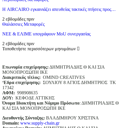
Η AIRCAIRO εγκαινιάζει απευθείας τακτικές πτήσεις προς…
2 εβδομάδες πριν
Θαλάσσιες Μεταφορές
ΝΕΕ & ΕΛΙΜΕ υπογράφουν MoU συνεργασίας
2 εβδομάδες πριν
Τοποθετήστε περισσότερων μηνυμάτων
Επωνυμία επιχείρησης:
ΔΗΜΗΤΡΙΑΔΗΣ Θ ΚΑΙ ΣΙΑ
ΜΟΝΟΠΡΟΣΩΠΗ ΙΚΕ
Διακριτικός τίτλος:
ΟΜΙΝD CREATIVES
‘
E
δρα επιχείρησης:
ΣΟΥΛΙΟΥ 8 ΑΓΙΟΣ ΔΗΜΗΤΡΙΟΣ ΤΚ
17342
ΑΦΜ:
998908635
ΔΟΥ:
ΚΕΦΟΔΕ ΑΤΤΙΚΗΣ
Όνομα Ιδιοκτήτη και Νόμιμο Πρόσωπο
: ΔΗΜΗΤΡΙΑΔΗΣ Θ
ΚΑΙ ΣΙΑ ΜΟΝΟΠΡΟΣΩΠΗ ΙΚΕ
Διευθυντής Σύνταξης:
ΒΛΑΔΙΜΗΡΟΥ ΧΡΙΣΤΙΝΑ
Domain
:
www.supply-chain.gr