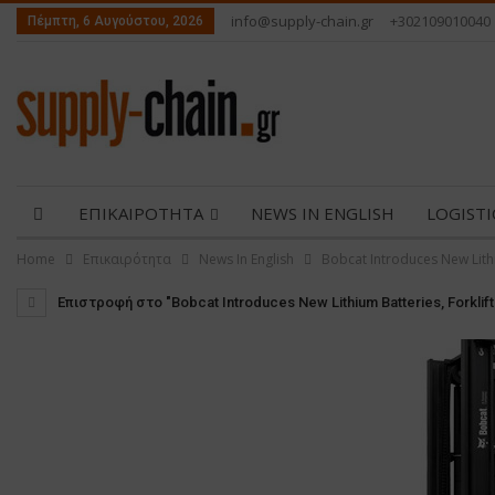
info@supply-chain.gr
+302109010040
Πέμπτη, 6 Αυγούστου, 2026
ΕΠΙΚΑΙΡΟΤΗΤΑ
NEWS IN ENGLISH
LOGIST
Home
Επικαιρότητα
News In English
Bobcat Introduces New Lith
ΕΠΙΚΟΙΝΩΝΙΑ
Επιστροφή στο "Bobcat Introduces New Lithium Batteries, Forkli