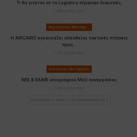
Τι θα γινόταν αν τα Logistics πήγαιναν διακοπές;
1 εβδομάδα πριν
Αεροπορικές Μεταφορές
Η AIRCAIRO εγκαινιάζει απευθείας τακτικές πτήσεις
προς…
1 εβδομάδα πριν
Θαλάσσιες Μεταφορές
ΝΕΕ & ΕΛΙΜΕ υπογράφουν MoU συνεργασίας
1 εβδομάδα πριν
ΤΟΠΟΘΕΤΉΣΤΕ ΠΕΡΙΣΣΌΤΕΡΩΝ ΜΗΝΥΜΆΤΩΝ