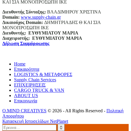
ΚΑΙ ΣΙΑ ΜΟΝΟΠΡΟΣΩΠΗ ΙΚΕ
Διευθυντής Σύνταξης:
ΒΛΑΔΙΜΗΡΟΥ ΧΡΙΣΤΙΝΑ
Domain
:
www.supply-chain.gr
Δικαιούχος
Domain
:
ΔΗΜΗΤΡΙΑΔΗΣ Θ ΚΑΙ ΣΙΑ
ΜΟΝΟΠΡΟΣΩΠΗ ΙΚΕ
Διευθυντής:
ΕΥΘΥΜΙΑΤΟΥ ΜΑΡΙΑ
Διαχειριστής:
ΕΥΘΥΜΙΑΤΟΥ ΜΑΡΙΑ
Δήλωση Συμμόρφωσης
Home
Επικαιρότητα
LOGISTICS & ΜΕΤΑΦΟΡΕΣ
Supply Chain Services
ΕΠΙΧΕΙΡΗΣΕΙΣ
CARGO TRUCK & VAN
ABOUT US
Επικοινωνία
O.MIND CREATIVES
© 2026 - All Rights Reserved -
Πολιτική
Απορρήτου
Κατασκευή Ιστοσελίδων
NetPlanet