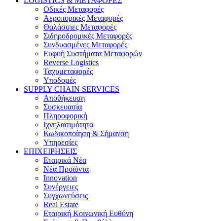
LOGISTICS & ΜΕΤΑΦΟΡΕΣ
Οδικές Μεταφορές
Αεροπορικές Μεταφορές
Θαλάσσιες Μεταφορές
Σιδηροδρομικές Μεταφορές
Συνδυασμένες Μεταφορές
Ευφυή Συστήματα Μεταφορών
Reverse Logistics
Ταχυμεταφορές
Υποδομές
SUPPLY CHAIN SERVICES
Αποθήκευση
Συσκευασία
Πληροφορική
Ιχνηλασιμότητα
Κωδικοποίηση & Σήμανση
Υπηρεσίες
ΕΠΙΧΕΙΡΗΣΕΙΣ
Εταιρικά Νέα
Νέα Προϊόντα
Innovation
Συνέργειες
Συγχωνεύσεις
Real Estate
Εταιρική Κοινωνική Ευθύνη