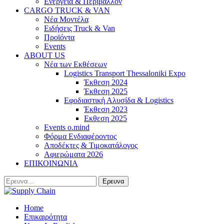
Ενέργεια & Περιβάλλον
CARGO TRUCK & VAN
Νέα Μοντέλα
Ειδήσεις Truck & Van
Προϊόντα
Events
ABOUT US
Νέα των Εκθέσεων
Logistics Transport Thessaloniki Expo
Έκθεση 2024
Έκθεση 2025
Εφοδιαστική Αλυσίδα & Logistics
Έκθεση 2023
Εκθεση 2025
Events o.mind
Φόρμα Ενδιαφέροντος
Αποδέκτες & Τιμοκατάλογος
Αφιερώματα 2026
ΕΠΙΚΟΙΝΩΝΙΑ
Home
Επικαιρότητα