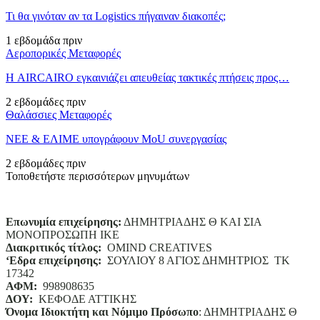
Τι θα γινόταν αν τα Logistics πήγαιναν διακοπές;
1 εβδομάδα πριν
Αεροπορικές Μεταφορές
Η AIRCAIRO εγκαινιάζει απευθείας τακτικές πτήσεις προς…
2 εβδομάδες πριν
Θαλάσσιες Μεταφορές
ΝΕΕ & ΕΛΙΜΕ υπογράφουν MoU συνεργασίας
2 εβδομάδες πριν
Τοποθετήστε περισσότερων μηνυμάτων
Επωνυμία επιχείρησης:
ΔΗΜΗΤΡΙΑΔΗΣ Θ ΚΑΙ ΣΙΑ
ΜΟΝΟΠΡΟΣΩΠΗ ΙΚΕ
Διακριτικός τίτλος:
ΟΜΙΝD CREATIVES
‘
E
δρα επιχείρησης:
ΣΟΥΛΙΟΥ 8 ΑΓΙΟΣ ΔΗΜΗΤΡΙΟΣ ΤΚ
17342
ΑΦΜ:
998908635
ΔΟΥ:
ΚΕΦΟΔΕ ΑΤΤΙΚΗΣ
Όνομα Ιδιοκτήτη και Νόμιμο Πρόσωπο
: ΔΗΜΗΤΡΙΑΔΗΣ Θ