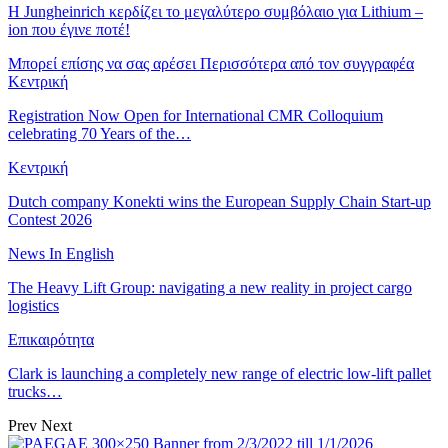
H Jungheinrich κερδίζει το μεγαλύτερο συμβόλαιο για Lithium –
ion που έγινε ποτέ!
Μπορεί επίσης να σας αρέσει
Περισσότερα από τον συγγραφέα
Κεντρική
Registration Now Open for International CMR Colloquium
celebrating 70 Years of the…
Κεντρική
Dutch company Konekti wins the European Supply Chain Start-up
Contest 2026
News In English
The Heavy Lift Group: navigating a new reality in project cargo
logistics
Επικαιρότητα
Clark is launching a completely new range of electric low-lift pallet
trucks…
Prev
Next