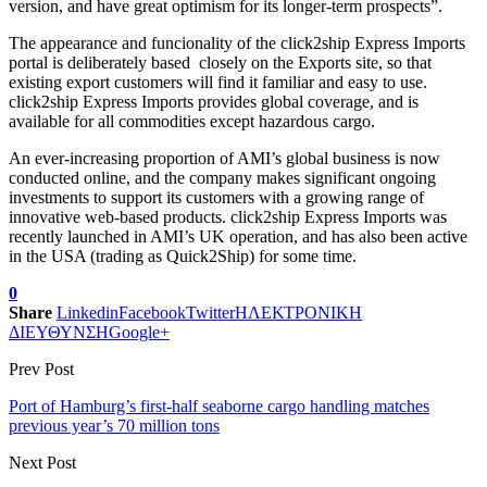
version, and have great optimism for its longer-term prospects”.
The appearance and funcionality of the click2ship Express Imports
portal is deliberately based closely on the Exports site, so that
existing export customers will find it familiar and easy to use.
click2ship Express Imports provides global coverage, and is
available for all commodities except hazardous cargo.
An ever-increasing proportion of AMI’s global business is now
conducted online, and the company makes significant ongoing
investments to support its customers with a growing range of
innovative web-based products. click2ship Express Imports was
recently launched in AMI’s UK operation, and has also been active
in the USA (trading as Quick2Ship) for some time.
0
Share
Linkedin
Facebook
Twitter
ΗΛΕΚΤΡΟΝΙΚΗ
ΔΙΕΥΘΥΝΣΗ
Google+
Prev Post
Port of Hamburg’s first-half seaborne cargo handling matches
previous year’s 70 million tons
Next Post