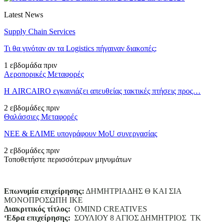
Latest News
Supply Chain Services
Τι θα γινόταν αν τα Logistics πήγαιναν διακοπές;
1 εβδομάδα πριν
Αεροπορικές Μεταφορές
Η AIRCAIRO εγκαινιάζει απευθείας τακτικές πτήσεις προς…
2 εβδομάδες πριν
Θαλάσσιες Μεταφορές
ΝΕΕ & ΕΛΙΜΕ υπογράφουν MoU συνεργασίας
2 εβδομάδες πριν
Τοποθετήστε περισσότερων μηνυμάτων
Επωνυμία επιχείρησης:
ΔΗΜΗΤΡΙΑΔΗΣ Θ ΚΑΙ ΣΙΑ
ΜΟΝΟΠΡΟΣΩΠΗ ΙΚΕ
Διακριτικός τίτλος:
ΟΜΙΝD CREATIVES
‘
E
δρα επιχείρησης:
ΣΟΥΛΙΟΥ 8 ΑΓΙΟΣ ΔΗΜΗΤΡΙΟΣ ΤΚ