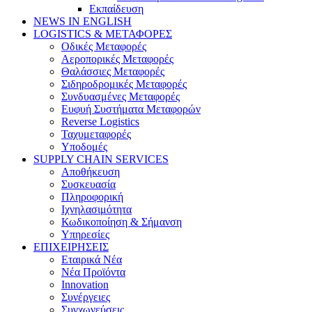
Εκπαίδευση
NEWS IN ENGLISH
LOGISTICS & ΜΕΤΑΦΟΡΕΣ
Οδικές Μεταφορές
Αεροπορικές Μεταφορές
Θαλάσσιες Μεταφορές
Σιδηροδρομικές Μεταφορές
Συνδυασμένες Μεταφορές
Ευφυή Συστήματα Μεταφορών
Reverse Logistics
Ταχυμεταφορές
Υποδομές
SUPPLY CHAIN SERVICES
Αποθήκευση
Συσκευασία
Πληροφορική
Ιχνηλασιμότητα
Κωδικοποίηση & Σήμανση
Υπηρεσίες
ΕΠΙΧΕΙΡΗΣΕΙΣ
Εταιρικά Νέα
Νέα Προϊόντα
Innovation
Συνέργειες
Συγχωνεύσεις