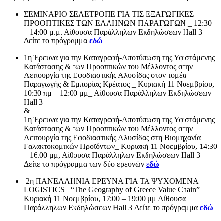
ΣΕΜΙΝΑΡΙΟ ΣΕΛΕΤΡΟΠΕ ΓΙΑ ΤΙΣ ΕΞΑΓΩΓΙΚΕΣ
ΠΡΟΟΠΤΙΚΕΣ ΤΩΝ ΕΛΛΗΝΩΝ ΠΑΡΑΓΩΓΩΝ _ 12:30
– 14:00 μ.μ. Αίθουσα Παράλληλων Εκδηλώσεων Hall 3
Δείτε το πρόγραμμα
εδώ
1η Έρευνα για την Καταγραφή-Αποτύπωση της Υφιστάμενης
Κατάστασης & των Προοπτικών του Μέλλοντος στην
Λειτουργία της Εφοδιαστικής Αλυσίδας στον τομέα
Παραγωγής & Εμπορίας Κρέατος _ Κυριακή 11 Νοεμβρίου,
10:30 πμ – 12:00 μμ_ Αίθουσα Παράλληλων Εκδηλώσεων
Hall 3
&
1η Έρευνα για την Καταγραφή-Αποτύπωση της Υφιστάμενης
Κατάστασης & των Προοπτικών του Μέλλοντος στην
Λειτουργία της Εφοδιαστικής Αλυσίδας στη Βιομηχανία
Γαλακτοκομικών Προϊόντων_ Κυριακή 11 Νοεμβρίου, 14:30
– 16.00 μμ, Αίθουσα Παράλληλων Εκδηλώσεων Hall 3
Δείτε το πρόγραμμα των δύο ερευνών
εδώ
2η ΠΑΝΕΛΛΗΝΙΑ ΕΡΕΥΝΑ ΓΙΑ ΤΑ ΨΥΧΟΜΕΝΑ
LOGISTICS_ “The Geography of Greece Value Chain”_
Κυριακή 11 Νοεμβρίου, 17:00 – 19:00 μμ Αίθουσα
Παράλληλων Εκδηλώσεων Hall 3 Δείτε το πρόγραμμα
εδώ