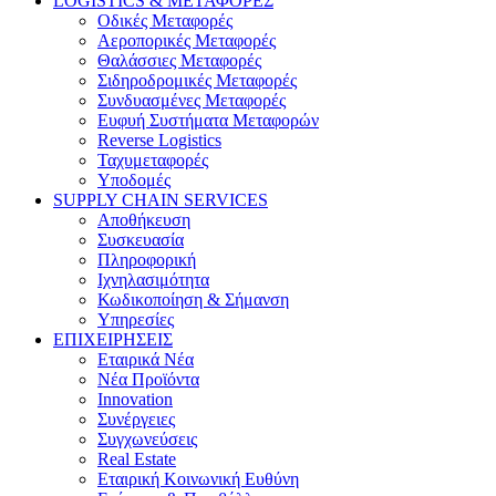
LOGISTICS & ΜΕΤΑΦΟΡΕΣ
Οδικές Μεταφορές
Αεροπορικές Μεταφορές
Θαλάσσιες Μεταφορές
Σιδηροδρομικές Μεταφορές
Συνδυασμένες Μεταφορές
Ευφυή Συστήματα Μεταφορών
Reverse Logistics
Ταχυμεταφορές
Υποδομές
SUPPLY CHAIN SERVICES
Αποθήκευση
Συσκευασία
Πληροφορική
Ιχνηλασιμότητα
Κωδικοποίηση & Σήμανση
Υπηρεσίες
ΕΠΙΧΕΙΡΗΣΕΙΣ
Εταιρικά Νέα
Νέα Προϊόντα
Innovation
Συνέργειες
Συγχωνεύσεις
Real Estate
Εταιρική Κοινωνική Ευθύνη