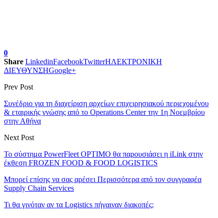
0
Share
Linkedin
Facebook
Twitter
ΗΛΕΚΤΡΟΝΙΚΗ
ΔΙΕΥΘΥΝΣΗ
Google+
Prev Post
Συνέδριο για τη διαχείριση αρχείων επιχειρησιακού περιεχομένου
& εταιρικής γνώσης από το Operations Center την 1η Νοεμβρίου
στην Αθήνα
Next Post
Το σύστημα PowerFleet OPTIMO θα παρουσιάσει η iLink στην
έκθεση FROZEN FOOD & FOOD LOGISTICS
Μπορεί επίσης να σας αρέσει
Περισσότερα από τον συγγραφέα
Supply Chain Services
Τι θα γινόταν αν τα Logistics πήγαιναν διακοπές;