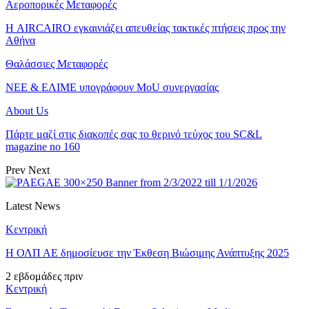
Αεροπορικές Μεταφορές
Η AIRCAIRO εγκαινιάζει απευθείας τακτικές πτήσεις προς την
Αθήνα
Θαλάσσιες Μεταφορές
ΝΕΕ & ΕΛΙΜΕ υπογράφουν MoU συνεργασίας
About Us
Πάρτε μαζί στις διακοπές σας το θερινό τεύχος του SC&L
magazine no 160
Prev
Next
Latest News
Κεντρική
Η ΟΛΠ ΑΕ δημοσίευσε την Έκθεση Βιώσιμης Ανάπτυξης 2025
2 εβδομάδες πριν
Κεντρική