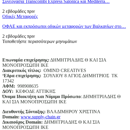
Συνεργασία Transcombi Express Salonica και Mediterra…
2 εβδομάδες πριν
Οδικές Μεταφορές
ΟΦΑΕ και εκπρόσωποι οδικών μεταφορών των Βαλκανίων στο…
2 εβδομάδες πριν
Τοποθετήστε περισσότερων μηνυμάτων
Επωνυμία επιχείρησης:
ΔΗΜΗΤΡΙΑΔΗΣ Θ ΚΑΙ ΣΙΑ
ΜΟΝΟΠΡΟΣΩΠΗ ΙΚΕ
Διακριτικός τίτλος:
ΟΜΙΝD CREATIVES
‘
E
δρα επιχείρησης:
ΣΟΥΛΙΟΥ 8 ΑΓΙΟΣ ΔΗΜΗΤΡΙΟΣ ΤΚ
17342
ΑΦΜ:
998908635
ΔΟΥ:
ΚΕΦΟΔΕ ΑΤΤΙΚΗΣ
Όνομα Ιδιοκτήτη και Νόμιμο Πρόσωπο
: ΔΗΜΗΤΡΙΑΔΗΣ Θ
ΚΑΙ ΣΙΑ ΜΟΝΟΠΡΟΣΩΠΗ ΙΚΕ
Διευθυντής Σύνταξης:
ΒΛΑΔΙΜΗΡΟΥ ΧΡΙΣΤΙΝΑ
Domain
:
www.supply-chain.gr
Δικαιούχος
Domain
:
ΔΗΜΗΤΡΙΑΔΗΣ Θ ΚΑΙ ΣΙΑ
ΜΟΝΟΠΡΟΣΩΠΗ ΙΚΕ