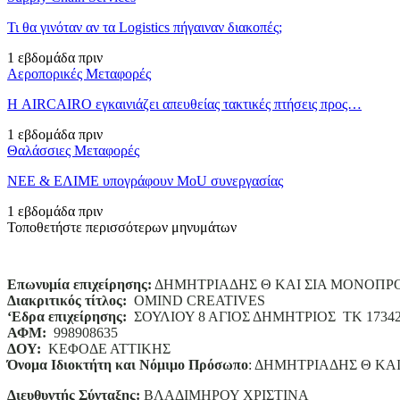
Τι θα γινόταν αν τα Logistics πήγαιναν διακοπές;
1 εβδομάδα πριν
Αεροπορικές Μεταφορές
Η AIRCAIRO εγκαινιάζει απευθείας τακτικές πτήσεις προς…
1 εβδομάδα πριν
Θαλάσσιες Μεταφορές
ΝΕΕ & ΕΛΙΜΕ υπογράφουν MoU συνεργασίας
1 εβδομάδα πριν
Τοποθετήστε περισσότερων μηνυμάτων
Επωνυμία επιχείρησης:
ΔΗΜΗΤΡΙΑΔΗΣ Θ ΚΑΙ ΣΙΑ ΜΟΝΟΠΡ
Διακριτικός τίτλος:
ΟΜΙΝD CREATIVES
‘
E
δρα επιχείρησης:
ΣΟΥΛΙΟΥ 8 ΑΓΙΟΣ ΔΗΜΗΤΡΙΟΣ ΤΚ 1734
ΑΦΜ:
998908635
ΔΟΥ:
ΚΕΦΟΔΕ ΑΤΤΙΚΗΣ
Όνομα Ιδιοκτήτη και Νόμιμο Πρόσωπο
: ΔΗΜΗΤΡΙΑΔΗΣ Θ ΚΑ
Διευθυντής Σύνταξης:
ΒΛΑΔΙΜΗΡΟΥ ΧΡΙΣΤΙΝΑ