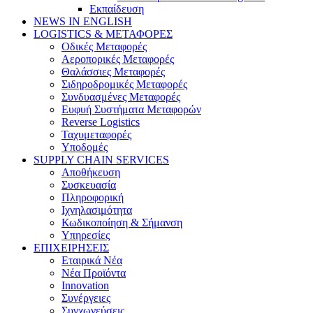
Εκπαίδευση
NEWS IN ENGLISH
LOGISTICS & ΜΕΤΑΦΟΡΕΣ
Οδικές Μεταφορές
Αεροπορικές Μεταφορές
Θαλάσσιες Μεταφορές
Σιδηροδρομικές Μεταφορές
Συνδυασμένες Μεταφορές
Ευφυή Συστήματα Μεταφορών
Reverse Logistics
Ταχυμεταφορές
Υποδομές
SUPPLY CHAIN SERVICES
Αποθήκευση
Συσκευασία
Πληροφορική
Ιχνηλασιμότητα
Κωδικοποίηση & Σήμανση
Υπηρεσίες
ΕΠΙΧΕΙΡΗΣΕΙΣ
Εταιρικά Νέα
Νέα Προϊόντα
Innovation
Συνέργειες
Συγχωνεύσεις