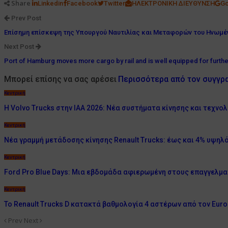
Share
Linkedin
Facebook
Twitter
ΗΛΕΚΤΡΟΝΙΚΗ ΔΙΕΥΘΥΝΣΗ
Go
Prev Post
Επίσημη επίσκεψη της Υπουργού Ναυτιλίας και Μεταφορών του Ηνωμένο
Next Post
Port of Hamburg moves more cargo by rail and is well equipped for furth
Μπορεί επίσης να σας αρέσει
Περισσότερα από τον συγγρ
Κεντρική
Η Volvo Trucks στην IAA 2026: Νέα συστήματα κίνησης και τεχνο
Κεντρική
Νέα γραμμή μετάδοσης κίνησης Renault Trucks: έως και 4% υψη
Κεντρική
Ford Pro Blue Days: Μια εβδομάδα αφιερωμένη στους επαγγελματ
Κεντρική
Το Renault Trucks D κατακτά βαθμολογία 4 αστέρων από τον Euro
Prev
Next