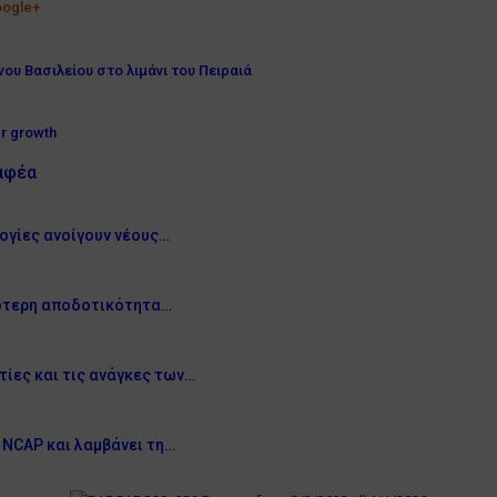
ogle+
υ Βασιλείου στο λιμάνι του Πειραιά
er growth
αφέα
λογίες ανοίγουν νέους…
λότερη αποδοτικότητα…
ίες και τις ανάγκες των…
 NCAP και λαμβάνει τη…