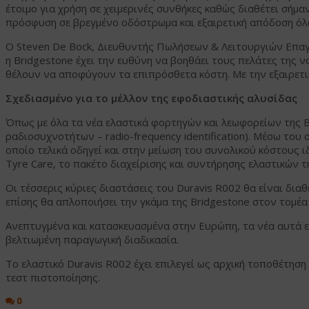
έτοιμο για χρήση σε χειμερινές συνθήκες καθώς διαθέτει σήμα
πρόσφυση σε βρεγμένο οδόστρωμα και εξαιρετική απόδοση όλ
Ο Steven De Bock, Διευθυντής Πωλήσεων & Λειτουργιών Επαγ
η Bridgestone έχει την ευθύνη να βοηθάει τους πελάτες της
θέλουν να αποφύγουν τα επιπρόσθετα κόστη. Με την εξαιρετι
Σχεδιασμένο για το μέλλον της εφοδιαστικής αλυσίδας
Όπως με όλα τα νέα ελαστικά φορτηγών και λεωφορείων της B
ραδιοσυχνοτήτων – radio-frequency identification). Μέσω το
οποίο τελικά οδηγεί και στην μείωση του συνολικού κόστους ι
Tyre Care, το πακέτο διαχείρισης και συντήρησης ελαστικών 
Οι τέσσερις κύριες διαστάσεις του Duravis R002 θα είναι δια
επίσης θα απλοποιήσει την γκάμα της Bridgestone στον τομέ
Ανεπτυγμένα και κατασκευασμένα στην Ευρώπη, τα νέα αυτά ε
βελτιωμένη παραγωγική διαδικασία.
Το ελαστικό Duravis R002 έχει επιλεγεί ως αρχική τοποθέτη
τεστ πιστοποίησης.
0