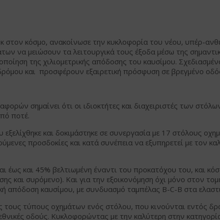
ύκ στον κόσμο, ανακοίνωσε την κυκλοφορία του νέου, υπέρ-ανθ
άτων να μειώσουν τα λειτουργικά τους έξοδα μέσω της σημαντι
ποίηση της χιλιομετρικής απόδοσης του καυσίμου. Σχεδιασμένα 
ός δρόμου και προσφέρουν εξαιρετική πρόσφυση σε βρεγμένο οδ
ταφορών σημαίνει ότι οι ιδιοκτήτες και διαχειριστές των στό
πό ποτέ.
υ εξελίχθηκε και δοκιμάστηκε σε συνεργασία με 17 στόλους οχη
τούμενες προσδοκίες και κατά συνέπεια να εξυπηρετεί με τον 
αι έως και 45% βελτιωμένη έναντι του προκατόχου του, και κόσ
σης και συρόμενο). Και για την εξοικονόμηση όχι μόνο στον τομ
κή απόδοση καυσίμου, με συνδυασμό ταμπέλας B-C-B στα ελαστικ
ς τους τύπους οχημάτων ενός στόλου, που κινούνται εντός δρό
εθνικές οδούς. Κυκλοφορώντας με την καλύτερη στην κατηγορία