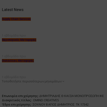
Latest News
Supply Chain Services
1 εβδομάδα πριν
Αεροπορικές Μεταφορές
1 εβδομάδα πριν
Θαλάσσιες Μεταφορές
1 εβδομάδα πριν
Τοποθετήστε περισσότερων μηνυμάτων
Επωνυμία επιχείρησης:
ΔΗΜΗΤΡΙΑΔΗΣ Θ ΚΑΙ ΣΙΑ ΜΟΝΟΠΡΟΣΩΠΗ ΙΚΕ
Διακριτικός τίτλος:
ΟΜΙΝD CREATIVES
‘
E
δρα επιχείρησης:
ΣΟΥΛΙΟΥ 8 ΑΓΙΟΣ ΔΗΜΗΤΡΙΟΣ ΤΚ 17342