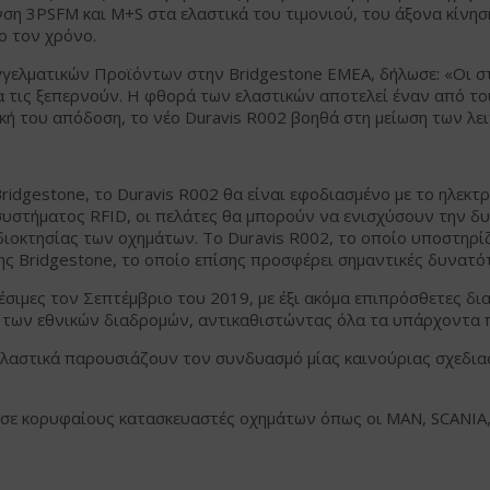
νση 3PSFM και M+S στα ελαστικά του τιμονιού, του άξονα κίνησ
ο τον χρόνο.
γελματικών Προϊόντων στην Bridgestone EMEA, δήλωσε: «Οι στ
 να τις ξεπερνούν. Η φθορά των ελαστικών αποτελεί έναν από 
κή του απόδοση, το νέο Duravis R002 βοηθά στη μείωση των λε
ridgestone, το Duravis R002 θα είναι εφοδιασμένο με το ηλεκ
υ συστήματος RFID, οι πελάτες θα μπορούν να ενισχύσουν την 
διοκτησίας των οχημάτων. Το Duravis R002, το οποίο υποστηρίζ
της Bridgestone, το οποίο επίσης προσφέρει σημαντικές δυνατό
θέσιμες τον Σεπτέμβριο του 2019, με έξι ακόμα επιπρόσθετες δ
α των εθνικών διαδρομών, αντικαθιστώντας όλα τα υπάρχοντα 
λαστικά παρουσιάζουν τον συνδυασμό μίας καινούριας σχεδιαστ
ση σε κορυφαίους κατασκευαστές οχημάτων όπως οι MAN, SCANI