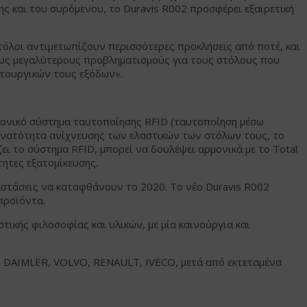
ης και του συρόμενου, το Duravis R002 προσφέρει εξαιρετική
όλοι αντιμετωπίζουν περισσότερες προκλήσεις από ποτέ, και
τους μεγαλύτερους προβληματισμούς για τους στόλους που
ιτουργικών τους εξόδων».
τρονικό σύστημα ταυτοποίησης RFID (ταυτοποίηση μέσω
δυνατότητα ανίχνευσης των ελαστικών των στόλων τους, το
ει το σύστημα RFID, μπορεί να δουλέψει αρμονικά με το Total
τητες εξατομίκευσης.
ιαστάσεις να καταφθάνουν το 2020. Το νέο Duravis R002
προϊόντα.
ικής φιλοσοφίας και υλικών, με μία καινούργια και
A, DAIMLER, VOLVO, RENAULT, IVECO, μετά από εκτεταμένα