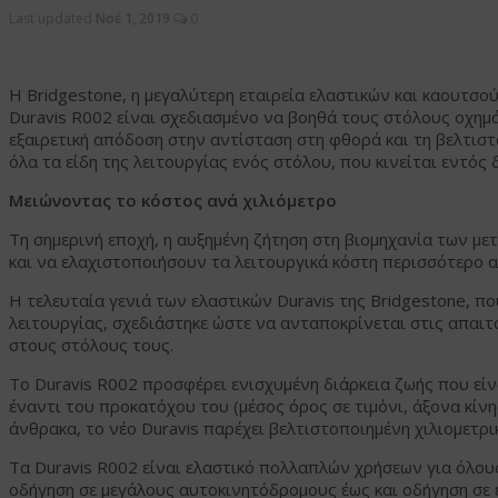
Last updated
Νοέ 1, 2019
0
Η Bridgestone, η μεγαλύτερη εταιρεία ελαστικών και καουτσο
Duravis R002 είναι σχεδιασμένο να βοηθά τους στόλους οχημ
εξαιρετική απόδοση στην αντίσταση στη φθορά και τη βελτιστο
όλα τα είδη της λειτουργίας ενός στόλου, που κινείται εντ
Μειώνοντας το κόστος ανά χιλιόμετρο
Τη σημερινή εποχή, η αυξημένη ζήτηση στη βιομηχανία των με
και να ελαχιστοποιήσουν τα λειτουργικά κόστη περισσότερο α
Η τελευταία γενιά των ελαστικών Duravis της Bridgestone, πο
λειτουργίας, σχεδιάστηκε ώστε να ανταποκρίνεται στις απαι
στους στόλους τους.
Το Duravis R002 προσφέρει ενισχυμένη διάρκεια ζωής που είν
έναντι του προκατόχου του (μέσος όρος σε τιμόνι, άξονα κίνη
άνθρακα, το νέο Duravis παρέχει βελτιστοποιημένη χιλιομετρι
Τα Duravis R002 είναι ελαστικό πολλαπλών χρήσεων για όλου
οδήγηση σε μεγάλους αυτοκινητόδρομους έως και οδήγηση σε 