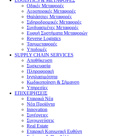
LOGISTICS & ΜΕΤΑΦΟΡΕΣ
Οδικές Μεταφορές
Αεροπορικές Μεταφορές
Θαλάσσιες Μεταφορές
Σιδηροδρομικές Μεταφορές
Συνδυασμένες Μεταφορές
Ευφυή Συστήματα Μεταφορών
Reverse Logistics
Ταχυμεταφορές
Υποδομές
SUPPLY CHAIN SERVICES
Αποθήκευση
Συσκευασία
Πληροφορική
Ιχνηλασιμότητα
Κωδικοποίηση & Σήμανση
Υπηρεσίες
ΕΠΙΧΕΙΡΗΣΕΙΣ
Εταιρικά Νέα
Νέα Προϊόντα
Innovation
Συνέργειες
Συγχωνεύσεις
Real Estate
Εταιρική Κοινωνική Ευθύνη