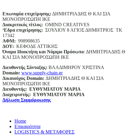
Επωνυμία επιχείρησης:
ΔΗΜΗΤΡΙΑΔΗΣ Θ ΚΑΙ ΣΙΑ
ΜΟΝΟΠΡΟΣΩΠΗ ΙΚΕ
Διακριτικός τίτλος:
ΟΜΙΝD CREATIVES
‘
E
δρα επιχείρησης:
ΣΟΥΛΙΟΥ 8 ΑΓΙΟΣ ΔΗΜΗΤΡΙΟΣ ΤΚ
17342
ΑΦΜ:
998908635
ΔΟΥ:
ΚΕΦΟΔΕ ΑΤΤΙΚΗΣ
Όνομα Ιδιοκτήτη και Νόμιμο Πρόσωπο
: ΔΗΜΗΤΡΙΑΔΗΣ Θ
ΚΑΙ ΣΙΑ ΜΟΝΟΠΡΟΣΩΠΗ ΙΚΕ
Διευθυντής Σύνταξης:
ΒΛΑΔΙΜΗΡΟΥ ΧΡΙΣΤΙΝΑ
Domain
:
www.supply-chain.gr
Δικαιούχος
Domain
:
ΔΗΜΗΤΡΙΑΔΗΣ Θ ΚΑΙ ΣΙΑ
ΜΟΝΟΠΡΟΣΩΠΗ ΙΚΕ
Διευθυντής:
ΕΥΘΥΜΙΑΤΟΥ ΜΑΡΙΑ
Διαχειριστής:
ΕΥΘΥΜΙΑΤΟΥ ΜΑΡΙΑ
Δήλωση Συμμόρφωσης
Home
Επικαιρότητα
LOGISTICS & ΜΕΤΑΦΟΡΕΣ