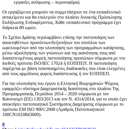
εργασίες ανύψωσης – περονοφόρα).
Οι εργαζόμενοι μπορούν να συμμετάσχουν σε ένα εκπαιδευτικό
αντικείμενο και θα επιλεγούν στο πλαίσιο Ανοικτής Πρόσκλησης
Εκδήλωσης Ενδιαφέροντος. Κάθε εκπαιδευτικό πρόγραμμα έχει
διάρκεια 80 ωρών.
Το Σχέδιο Δράσης περιλαμβάνει επίσης την πιστοποίηση των
αποκτηθέντων προσόντων/δεξιοτήτων του συνόλου των
ωφελουμένων από την υλοποίηση των προγραμμάτων κατάρτισης,
μέσω αξιολόγησης των γνώσεων και της ικανότητας τους από
διαπιστευμένους φορείς πιστοποίησης προσώπων σύμφωνα με ντο
διεθνές πρότυπο ISO/IEC 17024 ή ΕΟΠΠΕΠ. Η πιστοποίηση
παρέχεται με βάση τυποποιημένες διαδικασίες που είναι ελεγμένες
από τους αρμόδιους φορείς διαπίστευσης ή τον ΕΟΠΠΕΠ.
Για την υλοποίηση του έργου η Ελληνική Βιομηχανιών Ψύχους
εφαρμόζει σύστημα Διαχειριστικής Ικανότητας στο πλαίσιο Της
Προγραμματικής Περιόδου 2014 – 2020 σύμφωνα με τον
Κανονισμό (ΕΕ) 1303/2013 και τον Ν. 4314/2014, για το οποίο έχει
αποκτήσει πιστοποιητικό Συστήματος Διαχείρισης σύμφωνα με το
πρότυπο EM ISO 9001:2008 (Αριθμός Πιστοποιητικού:
100CN1610843600).
0