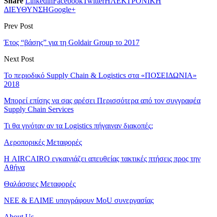
Share
Linkedin
Facebook
Twitter
ΗΛΕΚΤΡΟΝΙΚΗ
ΔΙΕΥΘΥΝΣΗ
Google+
Prev Post
Έτος “βάσης” για τη Goldair Group το 2017
Next Post
Το περιοδικό Supply Chain & Logistics στα «ΠΟΣΕΙΔΩΝΙΑ»
2018
Μπορεί επίσης να σας αρέσει
Περισσότερα από τον συγγραφέα
Supply Chain Services
Τι θα γινόταν αν τα Logistics πήγαιναν διακοπές;
Αεροπορικές Μεταφορές
Η AIRCAIRO εγκαινιάζει απευθείας τακτικές πτήσεις προς την
Αθήνα
Θαλάσσιες Μεταφορές
ΝΕΕ & ΕΛΙΜΕ υπογράφουν MoU συνεργασίας
About Us