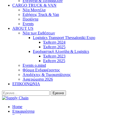
Ενέργεια & Περιβάλλον
CARGO TRUCK & VAN
Νέα Μοντέλα
Ειδήσεις Truck & Van
Προϊόντα
Events
ABOUT US
Νέα των Εκθέσεων
Logistics Transport Thessaloniki Expo
Έκθεση 2024
Έκθεση 2025
Εφοδιαστική Αλυσίδα & Logistics
Έκθεση 2023
Εκθεση 2025
Events o.mind
Φόρμα Ενδιαφέροντος
Αποδέκτες & Τιμοκατάλογος
Αφιερώματα 2026
ΕΠΙΚΟΙΝΩΝΙΑ
Home
Επικαιρότητα