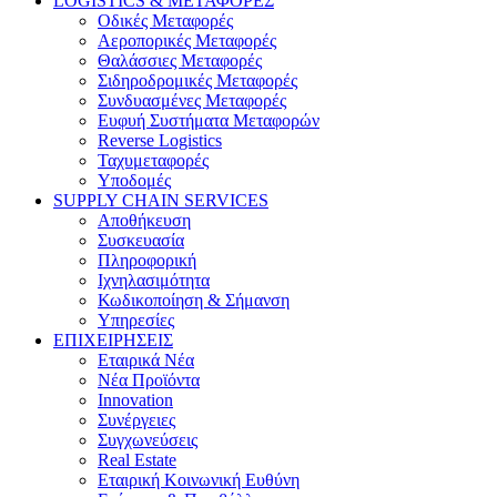
LOGISTICS & ΜΕΤΑΦΟΡΕΣ
Οδικές Μεταφορές
Αεροπορικές Μεταφορές
Θαλάσσιες Μεταφορές
Σιδηροδρομικές Μεταφορές
Συνδυασμένες Μεταφορές
Ευφυή Συστήματα Μεταφορών
Reverse Logistics
Ταχυμεταφορές
Υποδομές
SUPPLY CHAIN SERVICES
Αποθήκευση
Συσκευασία
Πληροφορική
Ιχνηλασιμότητα
Κωδικοποίηση & Σήμανση
Υπηρεσίες
ΕΠΙΧΕΙΡΗΣΕΙΣ
Εταιρικά Νέα
Νέα Προϊόντα
Innovation
Συνέργειες
Συγχωνεύσεις
Real Estate
Εταιρική Κοινωνική Ευθύνη