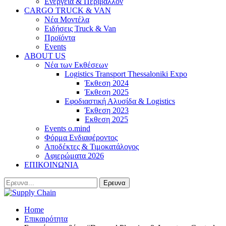
Ενέργεια & Περιβάλλον
CARGO TRUCK & VAN
Νέα Μοντέλα
Ειδήσεις Truck & Van
Προϊόντα
Events
ABOUT US
Νέα των Εκθέσεων
Logistics Transport Thessaloniki Expo
Έκθεση 2024
Έκθεση 2025
Εφοδιαστική Αλυσίδα & Logistics
Έκθεση 2023
Εκθεση 2025
Events o.mind
Φόρμα Ενδιαφέροντος
Αποδέκτες & Τιμοκατάλογος
Αφιερώματα 2026
ΕΠΙΚΟΙΝΩΝΙΑ
Home
Επικαιρότητα