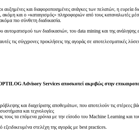
οι αυξημένες και διαφοροποιημένες ανάγκες των πελατών, η ευρεία δ
 ακόμη και ο «καταιγισμός» πληροφοριών από τους καταναλωτές μέσω 
ακόμα πιο σύνθετη διαδικασία.
ου αυτοματισμού των διαδικασιών, του data mining και της ανάληψης
υτές τις σύγχρονες προκλήσεις της αγοράς σε αποτελεσματικές λύσεις
η OPTILOG Advisory Services αποσκοπεί ακριβώς στην επικαιρο
βλεψης και διαχείρισης αποθεμάτων, που αποτελούν τις στέρεες βά
 συστήματα και τεχνολογίες
 τους τα επόμενα χρόνια με την είσοδο του Μachine Learning και του A
 εξειδικευμένα στελέχη της αγοράς με best practices.