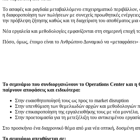
Το ασαφές και ραγδαία μεταβαλλόμενο επιχειρηματικό περιβάλλον, 
η διαφοροποίηση των πωλήσεων με συνεχείς προωθητικές ενέργειες,
την πρόβλεψη ζήτησης καθώς και τη διαχείριση του αποθέματος μια 
Νέα εργαλεία και μεθοδολογίες εμφανίζονται στη σημερινή εποχή τ
Πόσο, όμως, έτοιμο είναι το Ανθρώπινο Δυναμικό να «μεταφράσει» α
Το σεμινάριο που συνδιοργανώνουν το Operations Center και 
παίρνουν αποφάσεις και ειδικότερα:
Στην ευαισθητοποίησή τους ως προς το market disruption
Στην υπενθύμιση των θεμελιωδών αρχών και μεθοδολογιών πρό
Στην επικαιροποίηση της εργαλειοθήκης τους με νέα μοντέλα,
Στην προετοιμασία για τη μετεξέλιξη του αντικειμένου εργασίας
Στο προσκήνιο ένα διαχρονικό θέμα από μια νέα οπτική, δοσμένη από
Το
σεμινάριο
απευθύνεται
σε
: