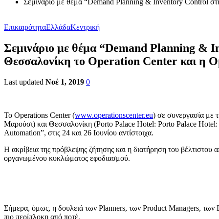
Σεμινάριο με θέμα “Demand Planning & Inventory Control στ
Επικαιρότητα
Ελλάδα
Κεντρική
Σεμινάριο με θέμα “Demand Planning & In
Θεσσαλονίκη το Operation Center και η O
Last updated
Νοέ 1, 2019
0
Το Operations Center (
www.operationscenter.eu
) σε συνεργασία με 
Μαρούσι) και Θεσσαλονίκη (Porto Palace Hotel: Porto Palace Hotel
Automation”, στις 24 και 26 Ιουνίου αντίστοιχα.
Η ακρίβεια της πρόβλεψης ζήτησης και η διατήρηση του βέλτιστου 
οργανωμένου κυκλώματος εφοδιασμού.
Σήμερα, όμως, η δουλειά των Planners, των Product Managers, τω
πιο περίπλοκη από ποτέ.