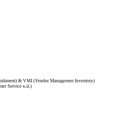
enishment) & VMI (Vendor Managemen Inventory)
mer Service κ.ά.)