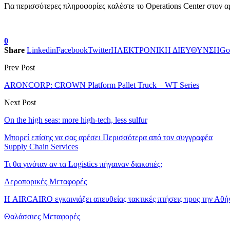
Για περισσότερες πληροφορίες καλέστε το Operations Center στον 
0
Share
Linkedin
Facebook
Twitter
ΗΛΕΚΤΡΟΝΙΚΗ ΔΙΕΥΘΥΝΣΗ
Go
Prev Post
ARONCORP: CROWN Platform Pallet Truck – WT Series
Next Post
On the high seas: more high-tech, less sulfur
Μπορεί επίσης να σας αρέσει
Περισσότερα από τον συγγραφέα
Supply Chain Services
Τι θα γινόταν αν τα Logistics πήγαιναν διακοπές;
Αεροπορικές Μεταφορές
Η AIRCAIRO εγκαινιάζει απευθείας τακτικές πτήσεις προς την Αθή
Θαλάσσιες Μεταφορές