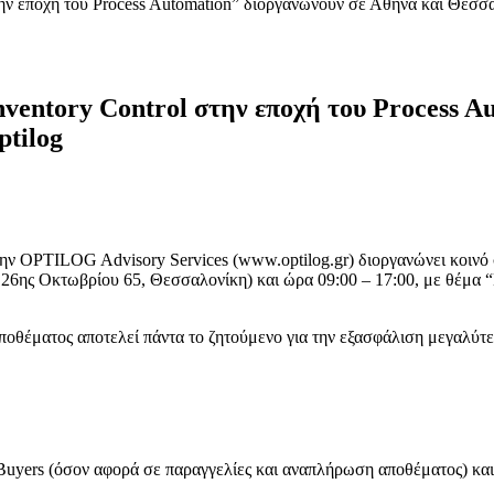
ην εποχή του Process Automation” διοργανώνουν σε Αθήνα και Θεσσαλ
ventory Control στην εποχή του Process A
ptilog
την OPTILOG Advisory Services (www.optilog.gr) διοργανώνει κοινό 
: 26ης Οκτωβρίου 65, Θεσσαλονίκη) και ώρα 09:00 – 17:00, με θέμα 
αποθέματος αποτελεί πάντα το ζητούμενο για την εξασφάλιση μεγαλύτ
ν Buyers (όσον αφορά σε παραγγελίες και αναπλήρωση αποθέματος) κα