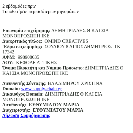
2 εβδομάδες πριν
Τοποθετήστε περισσότερων μηνυμάτων
Επωνυμία επιχείρησης:
ΔΗΜΗΤΡΙΑΔΗΣ Θ ΚΑΙ ΣΙΑ
ΜΟΝΟΠΡΟΣΩΠΗ ΙΚΕ
Διακριτικός τίτλος:
ΟΜΙΝD CREATIVES
‘
E
δρα επιχείρησης:
ΣΟΥΛΙΟΥ 8 ΑΓΙΟΣ ΔΗΜΗΤΡΙΟΣ ΤΚ
17342
ΑΦΜ:
998908635
ΔΟΥ:
ΚΕΦΟΔΕ ΑΤΤΙΚΗΣ
Όνομα Ιδιοκτήτη και Νόμιμο Πρόσωπο
: ΔΗΜΗΤΡΙΑΔΗΣ Θ
ΚΑΙ ΣΙΑ ΜΟΝΟΠΡΟΣΩΠΗ ΙΚΕ
Διευθυντής Σύνταξης:
ΒΛΑΔΙΜΗΡΟΥ ΧΡΙΣΤΙΝΑ
Domain
:
www.supply-chain.gr
Δικαιούχος
Domain
:
ΔΗΜΗΤΡΙΑΔΗΣ Θ ΚΑΙ ΣΙΑ
ΜΟΝΟΠΡΟΣΩΠΗ ΙΚΕ
Διευθυντής:
ΕΥΘΥΜΙΑΤΟΥ ΜΑΡΙΑ
Διαχειριστής:
ΕΥΘΥΜΙΑΤΟΥ ΜΑΡΙΑ
Δήλωση Συμμόρφωσης