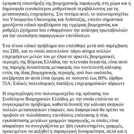
έμπρακτη υποστήριξη της βιομηχανικής παραγωγής στη χώρα και η
δημιουργία ευνοϊκότερου ρυθμιστικού περιβάλλοντος για τις
μεταποιητικές επιχειρήσεις. Στο πνεύμα αυτό, το πολυνομοσχέδιο
του Υπουργείου Οικονομίας και Ανάπτυξης, επιλύει σημαντικά
χρονίζοντα ειδικά προβλήματα της εγχώριας βιομηχανίας και
ρυθμίζει ζητήματα που ενθαρρύνουν την ανάληψη πρωτοβουλιών
για την υλοποίηση παραγωγικών επενδύσεων.
Ένα τέτοιο ειδικό πρόβλημα που επιλύθηκε μετά από παρέμβαση
του ΣΒΕ, και το οποίο αποτελούσε πάγιο αίτημα πολλών
επιχειρήσεων μελών του με έδρα σε αρκετές βιομηχανικές
περιοχές της Βόρειας Ελλάδας την τελευταία δεκαετία, είναι αυτό
της παροχής δυνατότητας μεταφοράς του συντελεστή κάλυψης
εντός της ίδιας βιομηχανικής περιοχής, από δυο οικόπεδα,
ανεξάρτητα αν αυτά είναι όμορα, σε ποσοστό έως 80%. (άρθρο
55Α: Ειδικές πολεοδομικές διατάξεις επιχειρηματικών πάρκων)
Η συμπερίληψη στο πολυνομοσχέδιο της πρότασης του
Συνδέσμου Βιομηχανιών Ελλάδος με την οποία επιλύεται το
συγκεκριμένο πρόβλημα, καθιστά δυνατή την κάλυψη αναγκών
πολλών μεταποιητικών εταιριών, που διαφορετικά θα πρέπει να
προβούν σε πολυδάπανες επενδύσεις επέκτασης ή νέας
εγκατάστασης μεγάλων γραμμών παραγωγής, οι οποίες είναι
απαραίτητο να συνεργάζονται με ήδη εγκατεστημένες γραμμές,
προκειμένου να αυξηθεί η παραγωγική δυναμικότητα, αλλά και η