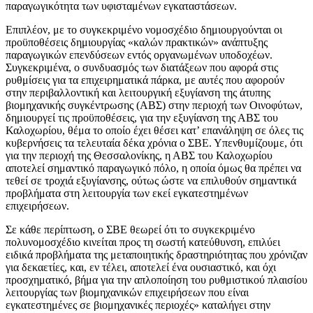
παραγωγικότητα των υφισταμένων εγκαταστάσεων.
Επιπλέον, με το συγκεκριμένο νομοσχέδιο δημιουργούνται οι
προϋποθέσεις δημιουργίας «καλών πρακτικών» ανάπτυξης
παραγωγικών επενδύσεων εντός οργανωμένων υποδοχέων.
Συγκεκριμένα, ο συνδυασμός των διατάξεων που αφορά στις
ρυθμίσεις για τα επιχειρηματικά πάρκα, με αυτές που αφορούν
στην περιβαλλοντική και λειτουργική εξυγίανση της άτυπης
βιομηχανικής συγκέντρωσης (ΑΒΣ) στην περιοχή των Οινοφύτων,
δημιουργεί τις προϋποθέσεις, για την εξυγίανση της ΑΒΣ του
Καλοχωρίου, θέμα το οποίο έχει θέσει κατ’ επανάληψη σε όλες τις
κυβερνήσεις τα τελευταία δέκα χρόνια ο ΣΒΕ. Υπενθυμίζουμε, ότι
για την περιοχή της Θεσσαλονίκης, η ΑΒΣ του Καλοχωρίου
αποτελεί σημαντικό παραγωγικό πόλο, η οποία όμως θα πρέπει να
τεθεί σε τροχιά εξυγίανσης, ούτως ώστε να επιλυθούν σημαντικά
προβλήματα στη λειτουργία των εκεί εγκατεστημένων
επιχειρήσεων.
Σε κάθε περίπτωση, ο ΣΒΕ θεωρεί ότι το συγκεκριμένο
πολυνομοσχέδιο κινείται προς τη σωστή κατεύθυνση, επιλύει
ειδικά προβλήματα της μεταποιητικής δραστηριότητας που χρόνιζαν
για δεκαετίες, και, εν τέλει, αποτελεί ένα ουσιαστικό, και όχι
προσχηματικό, βήμα για την απλοποίηση του ρυθμιστικού πλαισίου
λειτουργίας των βιομηχανικών επιχειρήσεων που είναι
εγκατεστημένες σε βιομηχανικές περιοχές» καταλήγει στην