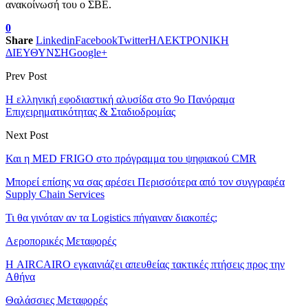
ανακοίνωσή του ο ΣΒΕ.
0
Share
Linkedin
Facebook
Twitter
ΗΛΕΚΤΡΟΝΙΚΗ
ΔΙΕΥΘΥΝΣΗ
Google+
Prev Post
Η ελληνική εφοδιαστική αλυσίδα στο 9ο Πανόραμα
Επιχειρηματικότητας & Σταδιοδρομίας
Next Post
Και η MED FRIGO στο πρόγραμμα του ψηφιακού CMR
Μπορεί επίσης να σας αρέσει
Περισσότερα από τον συγγραφέα
Supply Chain Services
Τι θα γινόταν αν τα Logistics πήγαιναν διακοπές;
Αεροπορικές Μεταφορές
Η AIRCAIRO εγκαινιάζει απευθείας τακτικές πτήσεις προς την
Αθήνα
Θαλάσσιες Μεταφορές