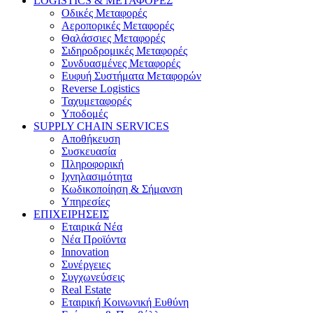
LOGISTICS & ΜΕΤΑΦΟΡΕΣ
Οδικές Μεταφορές
Αεροπορικές Μεταφορές
Θαλάσσιες Μεταφορές
Σιδηροδρομικές Μεταφορές
Συνδυασμένες Μεταφορές
Ευφυή Συστήματα Μεταφορών
Reverse Logistics
Ταχυμεταφορές
Υποδομές
SUPPLY CHAIN SERVICES
Αποθήκευση
Συσκευασία
Πληροφορική
Ιχνηλασιμότητα
Κωδικοποίηση & Σήμανση
Υπηρεσίες
ΕΠΙΧΕΙΡΗΣΕΙΣ
Εταιρικά Νέα
Νέα Προϊόντα
Innovation
Συνέργειες
Συγχωνεύσεις
Real Estate
Εταιρική Κοινωνική Ευθύνη