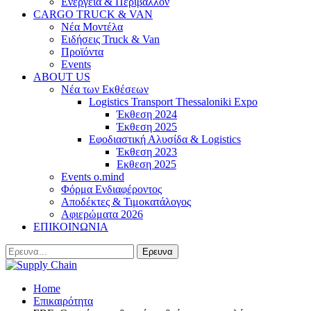
Ενέργεια & Περιβάλλον
CARGO TRUCK & VAN
Νέα Μοντέλα
Ειδήσεις Truck & Van
Προϊόντα
Events
ABOUT US
Νέα των Εκθέσεων
Logistics Transport Thessaloniki Expo
Έκθεση 2024
Έκθεση 2025
Εφοδιαστική Αλυσίδα & Logistics
Έκθεση 2023
Εκθεση 2025
Events o.mind
Φόρμα Ενδιαφέροντος
Αποδέκτες & Τιμοκατάλογος
Αφιερώματα 2026
ΕΠΙΚΟΙΝΩΝΙΑ
Home
Επικαιρότητα