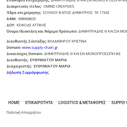
Επωνυμία επιχείρησης:
ΔΗΜΗΤΡΙΑΔΗΣ Θ ΚΑΙ ΣΙΑ ΜΟΝΟΠΡΟΣΩΠΗ ΙΚ
Διακριτικός τίτλος:
ΟΜΙΝD CREATIVES
‘
E
δρα επιχείρησης:
ΣΟΥΛΙΟΥ 8 ΑΓΙΟΣ ΔΗΜΗΤΡΙΟΣ ΤΚ 17342
ΑΦΜ:
998908635
ΔΟΥ:
ΚΕΦΟΔΕ ΑΤΤΙΚΗΣ
Όνομα Ιδιοκτήτη και Νόμιμο Πρόσωπο
: ΔΗΜΗΤΡΙΑΔΗΣ Θ ΚΑΙ ΣΙΑ Μ
Διευθυντής Σύνταξης:
ΒΛΑΔΙΜΗΡΟΥ ΧΡΙΣΤΙΝΑ
Domain
:
www.supply-chain.gr
Δικαιούχος
Domain
:
ΔΗΜΗΤΡΙΑΔΗΣ Θ ΚΑΙ ΣΙΑ ΜΟΝΟΠΡΟΣΩΠΗ ΙΚΕ
Διευθυντής:
ΕΥΘΥΜΙΑΤΟΥ ΜΑΡΙΑ
Διαχειριστής:
ΕΥΘΥΜΙΑΤΟΥ ΜΑΡΙΑ
Δήλωση Συμμόρφωσης
HOME
ΕΠΙΚΑΙΡΌΤΗΤΑ
LOGISTICS & ΜΕΤΑΦΟΡΕΣ
SUPPLY 
Πολιτική Απορρήτου