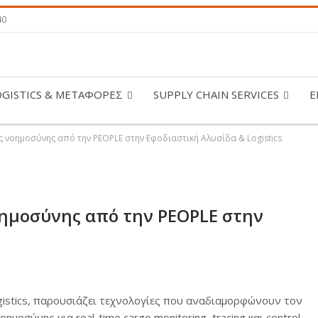
40
OGISTICS & ΜΕΤΑΦΟΡΕΣ
SUPPLY CHAIN SERVICES
Ε
 νοημοσύνης από την PEOPLE στην Εφοδιαστική Αλυσίδα & Logistics
ημοσύνης από την PEOPLE στην
gistics, παρουσιάζει τεχνολογίες που αναδιαμορφώνουν τον
οσύνης για real-time cargo monitoring, tracing και control,