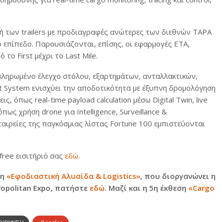
πή των trailers με προδιαγραφές ανώτερες των διεθνών TAPA
 επίπεδο. Παρουσιάζονται, επίσης, οι εφαρμογές ETA,
 το First μέχρι το Last Mile.
ληρωμένο έλεγχο στόλου, εξαρτημάτων, ανταλλακτικών,
t System ενισχύει την αποδοτικότητα με έξυπνη δρομολόγηση
, όπως real-time payload calculation μέσω Digital Twin, live
πως χρήση drone για Intelligence, Surveillance &
ταιρείες της παγκόσμιας λίστας Fortune 100 εμπιστεύονται
free εισιτήριό σας
εδώ.
ση
«Εφοδιαστική Αλυσίδα & Logistics»
, που διοργανώνει η
ropolitan Expo, πατήστε
εδώ
. Μαζί και η 5η έκθεση
«Cargo