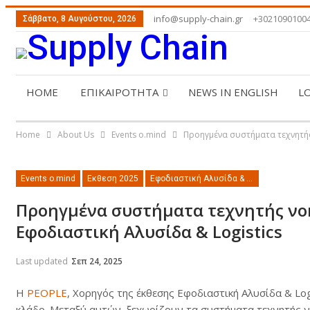
info@supply-chain.gr
+3021090100
Σάββατο, 8 Αυγούστου, 2026
HOME
ΕΠΙΚΑΙΡΟΤΗΤΑ
NEWS IN ENGLISH
L
ABOUT US
ΕΠΙΚΟΙΝΩΝΙΑ
Home
About Us
Events o.mind
Προηγμένα συστήματα τεχνητής
Events o.mind
Εκθεση 2025
Εφοδιαστική Αλυσίδα & Logistics
Προηγμένα συστήματα τεχνητής νο
Εφοδιαστική Αλυσίδα & Logistics
Last updated
Σεπ 24, 2025
Η
PEOPLE
, Χορηγός της έκθεσης Εφοδιαστική Αλυσίδα & Lo
κλάδο. Μεταξύ αυτών, ξεχωρίζουν τα συστήματα τεχνητής νοημ