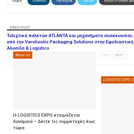
Share
Linkedin
Facebook
Twitter
ΗΛΕΚΤΡΟΝΙΚΗ ΔΙ
PREV POST
Τυλιχτικά παλετών ATLANTA και μηχανήματα συσκευασίας
από την Varvitsiotis Packaging Solutions στην Εφοδιαστική
Αλυσίδα & Logistics
PREV
NEXT
About Us
LOGISTICS EXPO 
Η LOGISTICS EXPO ετοιμάζεται
δυναμικά – Δείτε τις συμμετοχές έως
τώρα