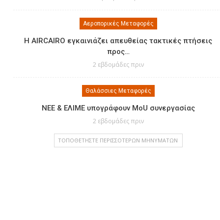
Αεροπορικές Μεταφορές
Η AIRCAIRO εγκαινιάζει απευθείας τακτικές πτήσεις
προς…
2 εβδομάδες πριν
Θαλάσσιες Μεταφορές
ΝΕΕ & ΕΛΙΜΕ υπογράφουν MoU συνεργασίας
2 εβδομάδες πριν
ΤΟΠΟΘΕΤΉΣΤΕ ΠΕΡΙΣΣΌΤΕΡΩΝ ΜΗΝΥΜΆΤΩΝ