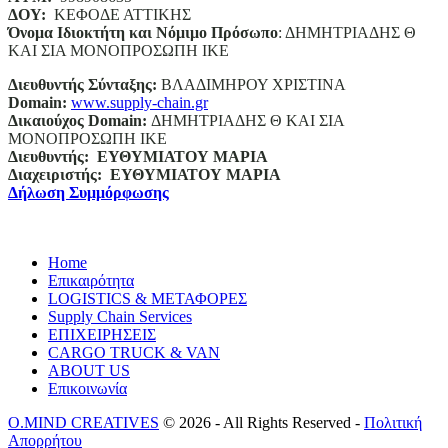
ΔΟΥ:
ΚΕΦΟΔΕ ΑΤΤΙΚΗΣ
Όνομα Ιδιοκτήτη και Νόμιμο Πρόσωπο
: ΔΗΜΗΤΡΙΑΔΗΣ Θ
ΚΑΙ ΣΙΑ ΜΟΝΟΠΡΟΣΩΠΗ ΙΚΕ
Διευθυντής Σύνταξης:
ΒΛΑΔΙΜΗΡΟΥ ΧΡΙΣΤΙΝΑ
Domain
:
www.supply-chain.gr
Δικαιούχος
Domain
:
ΔΗΜΗΤΡΙΑΔΗΣ Θ ΚΑΙ ΣΙΑ
ΜΟΝΟΠΡΟΣΩΠΗ ΙΚΕ
Διευθυντής:
ΕΥΘΥΜΙΑΤΟΥ ΜΑΡΙΑ
Διαχειριστής:
ΕΥΘΥΜΙΑΤΟΥ ΜΑΡΙΑ
Δήλωση Συμμόρφωσης
Home
Επικαιρότητα
LOGISTICS & ΜΕΤΑΦΟΡΕΣ
Supply Chain Services
ΕΠΙΧΕΙΡΗΣΕΙΣ
CARGO TRUCK & VAN
ABOUT US
Επικοινωνία
O.MIND CREATIVES
© 2026 - All Rights Reserved -
Πολιτική
Απορρήτου