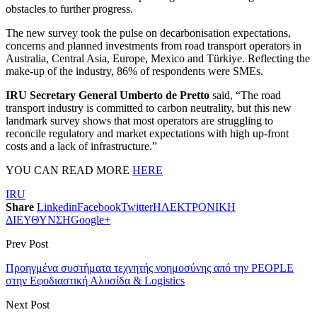
obstacles to further progress.
The new survey took the pulse on decarbonisation expectations,
concerns and planned investments from road transport operators in
Australia, Central Asia, Europe, Mexico and Türkiye. Reflecting the
make-up of the industry, 86% of respondents were SMEs.
IRU Secretary General Umberto de Pretto
said, “The road
transport industry is committed to carbon neutrality, but this new
landmark survey shows that most operators are struggling to
reconcile regulatory and market expectations with high up-front
costs and a lack of infrastructure.”
YOU CAN READ MORE
HERE
IRU
Share
Linkedin
Facebook
Twitter
ΗΛΕΚΤΡΟΝΙΚΗ
ΔΙΕΥΘΥΝΣΗ
Google+
Prev Post
Προηγμένα συστήματα τεχνητής νοημοσύνης από την PEOPLE
στην Εφοδιαστική Αλυσίδα & Logistics
Next Post