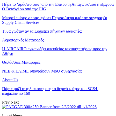
Πήρε το ‘πράσινο φως’ από την Επιτροπή Ανταγωνισμού η εξαγορά
Ο.Βεϊνόγλου από την HIG
Μπορεί επίσης να σας αρέσει
Περισσότερα από τον συγγραφέα
Supply Chain Services
Τι θα γινόταν αν τα Logistics πήγαιναν διακοπές;
Αεροπορικές Μεταφορές
Η AIRCAIRO εγκαινιάζει απευθείας τακτικές πτήσεις προς την
Αθήνα
Θαλάσσιες Μεταφορές
ΝΕΕ & ΕΛΙΜΕ υπογράφουν MoU συνεργασίας
About Us
Πάρτε μαζί στις διακοπές σας το θερινό τεύχος του SC&L
magazine no 160
Prev
Next
Latest News