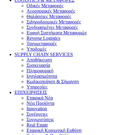
LOGISTICS & ΜΕΤΑΦΟΡΕΣ
Οδικές Μεταφορές
Αεροπορικές Μεταφορές
Θαλάσσιες Μεταφορές
Σιδηροδρομικές Μεταφορές
Συνδυασμένες Μεταφορές
Ευφυή Συστήματα Μεταφορών
Reverse Logistics
Ταχυμεταφορές
Υποδομές
SUPPLY CHAIN SERVICES
Αποθήκευση
Συσκευασία
Πληροφορική
Ιχνηλασιμότητα
Κωδικοποίηση & Σήμανση
Υπηρεσίες
ΕΠΙΧΕΙΡΗΣΕΙΣ
Εταιρικά Νέα
Νέα Προϊόντα
Innovation
Συνέργειες
Συγχωνεύσεις
Real Estate
Εταιρική Κοινωνική Ευθύνη