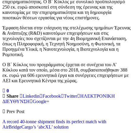
επιχειρηματικότητας. Ο Β΄ Κύκλος με συνολικό προϋπολογισμό
250 εκ. ευρώ αποσκοπεί στη σύνδεση της έρευνας και της
καινοτομίας με την επιχειρηματικότητα και τη δημιουργία
ποιοτικών θέσεων εργασίας για νέους επιστήμονες.
Έμφαση δίνεται στην ενίσχυση της στελέχωσης τμημάτων Έρευνας
& Ανάπτυξης (R&D) καινοτόμων επιχειρήσεων και στις
τεχνολογίες που σχετίζονται με την 4η Βιομηχανική Επανάσταση,
όπως η Πληροφορική, η Τεχνητή Νοημοσύνη, η Φωτονική, τα
Προηγμένα Υλικά, η Νανοτεχνολογία, η Βιοτεχνολογία και η
Ρομποτική.
Ο Β΄ Κύκλος του προγράμματος έρχεται σε συνέχεια του Α’
Κύκλου κατά τον οποίο, μέσα στο 2018, συμβασιοποιήθηκαν 388
εκ. ευρώ για 606 ερευνητικά έργα και συνέργειες επιχειρήσεων με
ΑΕΙ και Ερευνητικά Κέντρα της χώρας.
0
Share
Linkedin
Facebook
Twitter
ΗΛΕΚΤΡΟΝΙΚΗ
ΔΙΕΥΘΥΝΣΗ
Google+
Prev Post
A record 40-tonne shipment finds its perfect match with
AirBridgeCargo’s ‘abcXL’ solution