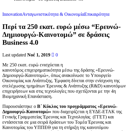
Innovation
Ανταγωνιστικότητα & Οικονομία
Επικαιρότητα
Περί τα 250 εκατ. ευρώ μέσω “Ερευνώ-
Δημιουργώ-Καινοτομώ” σε δράσεις
Business 4.0
Last updated
Νοέ 1, 2019
0
Με 250 εκατ. ευρώ ενισχύεται η
καινοτόμος επιχειρηματικότητα μέσω της δράσης «Ερευνώ-
Δημιουργώ-Καινοτομώ», όπως ανακοίνωσε το Υπουργείο
Οικονομίας και Ανάπτυξης. Έμφαση δίνεται στην ενίσχυση της
στελέχωσης τμημάτων Έρευνας & Ανάπτυξης (R&D) καινοτόμων
επιχειρήσεων και στις τεχνολογίες που σχετίζονται με την 4η
Βιομηχανική Επανάσταση.
Παρουσιάστηκε ο
Β΄ Κύκλος του προγράμματος «Ερευνώ-
Δημιουργώ-Καινοτομώ»
που διαχειρίζεται η ΕΥΔΕ-ΕΤΑΚ της
Γενικής Γραμματείας Έρευνας και Τεχνολογίας (ΓΓΕΤ) και
εντάσσεται σε μια σειρά δράσεων του Τομέα Έρευνας και
Καινοτομίας του ΥΠΠΕΘ για τη στήριξη της καινοτόμου