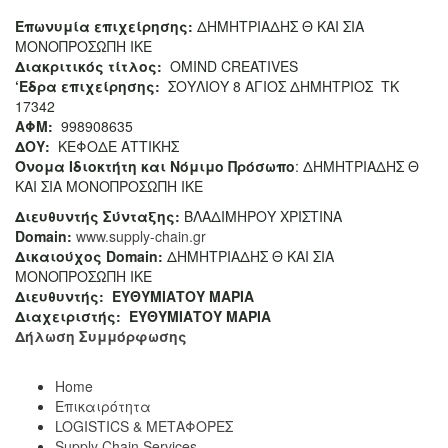
Επωνυμία επιχείρησης:
ΔΗΜΗΤΡΙΑΔΗΣ Θ ΚΑΙ ΣΙΑ
ΜΟΝΟΠΡΟΣΩΠΗ ΙΚΕ
Διακριτικός τίτλος:
ΟΜΙΝD CREATIVES
‘
E
δρα επιχείρησης:
ΣΟΥΛΙΟΥ 8 ΑΓΙΟΣ ΔΗΜΗΤΡΙΟΣ ΤΚ
17342
ΑΦΜ:
998908635
ΔΟΥ:
ΚΕΦΟΔΕ ΑΤΤΙΚΗΣ
Όνομα Ιδιοκτήτη και Νόμιμο Πρόσωπο
: ΔΗΜΗΤΡΙΑΔΗΣ Θ
ΚΑΙ ΣΙΑ ΜΟΝΟΠΡΟΣΩΠΗ ΙΚΕ
Διευθυντής Σύνταξης:
ΒΛΑΔΙΜΗΡΟΥ ΧΡΙΣΤΙΝΑ
Domain
:
www.supply-chain.gr
Δικαιούχος
Domain
:
ΔΗΜΗΤΡΙΑΔΗΣ Θ ΚΑΙ ΣΙΑ
ΜΟΝΟΠΡΟΣΩΠΗ ΙΚΕ
Διευθυντής:
ΕΥΘΥΜΙΑΤΟΥ ΜΑΡΙΑ
Διαχειριστής:
ΕΥΘΥΜΙΑΤΟΥ ΜΑΡΙΑ
Δήλωση Συμμόρφωσης
Home
Επικαιρότητα
LOGISTICS & ΜΕΤΑΦΟΡΕΣ
Supply Chain Services