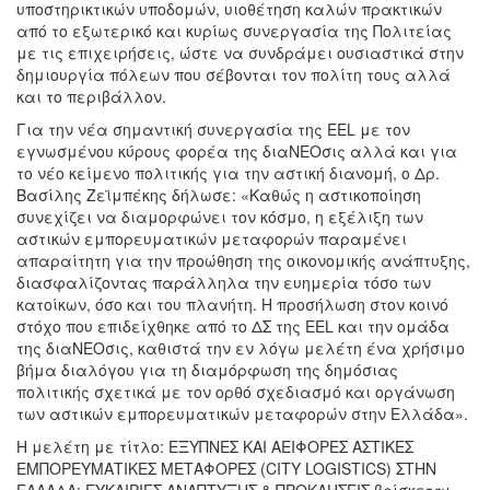
υποστηρικτικών υποδομών, υιοθέτηση καλών πρακτικών
από το εξωτερικό και κυρίως συνεργασία της Πολιτείας
με τις επιχειρήσεις, ώστε να συνδράμει ουσιαστικά στην
δημιουργία πόλεων που σέβονται τον πολίτη τους αλλά
και το περιβάλλον.
Για την νέα σημαντική συνεργασία της EEL με τον
εγνωσμένου κύρους φορέα της διαΝΕΟσις αλλά και για
το νέο κείμενο πολιτικής για την αστική διανομή, ο Δρ.
Βασίλης Ζεϊμπέκης δήλωσε: «Καθώς η αστικοποίηση
συνεχίζει να διαμορφώνει τον κόσμο, η εξέλιξη των
αστικών εμπορευματικών μεταφορών παραμένει
απαραίτητη για την προώθηση της οικονομικής ανάπτυξης,
διασφαλίζοντας παράλληλα την ευημερία τόσο των
κατοίκων, όσο και του πλανήτη. Η προσήλωση στον κοινό
στόχο που επιδείχθηκε από το ΔΣ της EEL και την ομάδα
της διαΝΕΟσις, καθιστά την εν λόγω μελέτη ένα χρήσιμο
βήμα διαλόγου για τη διαμόρφωση της δημόσιας
πολιτικής σχετικά με τον ορθό σχεδιασμό και οργάνωση
των αστικών εμπορευματικών μεταφορών στην Ελλάδα».
Η μελέτη με τίτλο: ΕΞΥΠΝΕΣ ΚΑΙ ΑΕΙΦΟΡΕΣ ΑΣΤΙΚΕΣ
ΕΜΠΟΡΕΥΜΑΤΙΚΕΣ ΜΕΤΑΦΟΡΕΣ (CITY LOGISTICS) ΣΤΗΝ
ΕΛΛΑΔΑ: ΕΥΚΑΙΡΙΕΣ ΑΝΑΠΤΥΞΗΣ & ΠΡΟΚΛΗΣΕΙΣ βρίσκεται