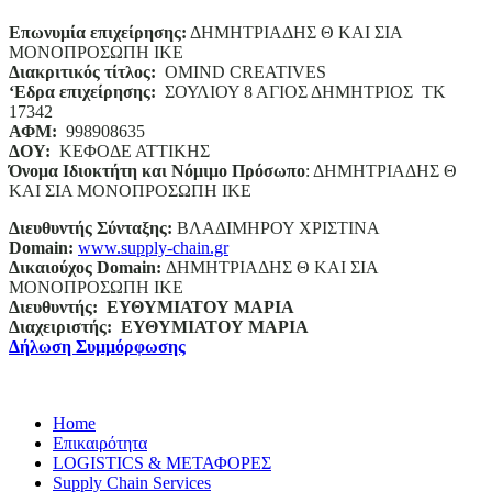
Επωνυμία επιχείρησης:
ΔΗΜΗΤΡΙΑΔΗΣ Θ ΚΑΙ ΣΙΑ
ΜΟΝΟΠΡΟΣΩΠΗ ΙΚΕ
Διακριτικός τίτλος:
ΟΜΙΝD CREATIVES
‘
E
δρα επιχείρησης:
ΣΟΥΛΙΟΥ 8 ΑΓΙΟΣ ΔΗΜΗΤΡΙΟΣ ΤΚ
17342
ΑΦΜ:
998908635
ΔΟΥ:
ΚΕΦΟΔΕ ΑΤΤΙΚΗΣ
Όνομα Ιδιοκτήτη και Νόμιμο Πρόσωπο
: ΔΗΜΗΤΡΙΑΔΗΣ Θ
ΚΑΙ ΣΙΑ ΜΟΝΟΠΡΟΣΩΠΗ ΙΚΕ
Διευθυντής Σύνταξης:
ΒΛΑΔΙΜΗΡΟΥ ΧΡΙΣΤΙΝΑ
Domain
:
www.supply-chain.gr
Δικαιούχος
Domain
:
ΔΗΜΗΤΡΙΑΔΗΣ Θ ΚΑΙ ΣΙΑ
ΜΟΝΟΠΡΟΣΩΠΗ ΙΚΕ
Διευθυντής:
ΕΥΘΥΜΙΑΤΟΥ ΜΑΡΙΑ
Διαχειριστής:
ΕΥΘΥΜΙΑΤΟΥ ΜΑΡΙΑ
Δήλωση Συμμόρφωσης
Home
Επικαιρότητα
LOGISTICS & ΜΕΤΑΦΟΡΕΣ
Supply Chain Services