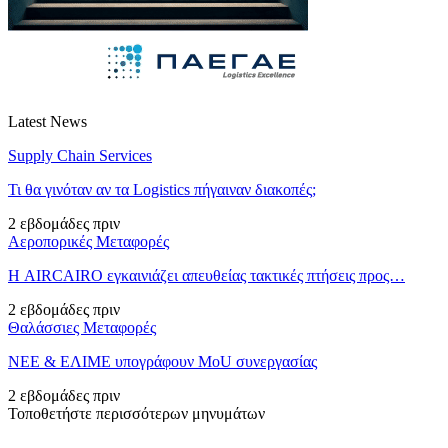
Latest News
Supply Chain Services
Τι θα γινόταν αν τα Logistics πήγαιναν διακοπές;
2 εβδομάδες πριν
Αεροπορικές Μεταφορές
Η AIRCAIRO εγκαινιάζει απευθείας τακτικές πτήσεις προς…
2 εβδομάδες πριν
Θαλάσσιες Μεταφορές
ΝΕΕ & ΕΛΙΜΕ υπογράφουν MoU συνεργασίας
2 εβδομάδες πριν
Τοποθετήστε περισσότερων μηνυμάτων