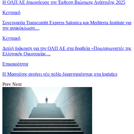
Η ΟΛΠ ΑΕ δημοσίευσε την Έκθεση Βιώσιμης Ανάπτυξης 2025
Κεντρική
Συνεργασία Transcombi Express Salonica και Mediterra Institute για
την ανακύκλωση…
Κεντρική
Διπλή διάκριση για την ΟΛΠ ΑΕ στα βραβεία «Πρωταγωνιστές της
Ελληνικής Οικονομίας…
Επικαιρότητα
Η Μασούτης ανοίγει νέο πεδίο δραστηριότητας στα logistics
Prev
Next