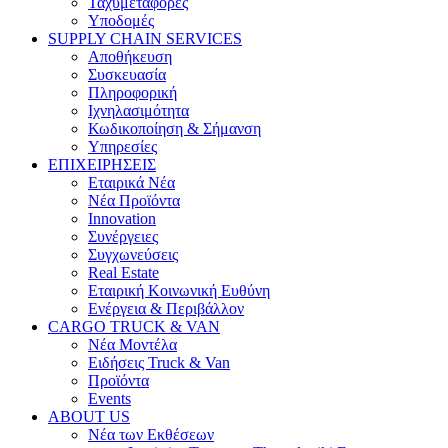
Ταχυμεταφορές
Υποδομές
SUPPLY CHAIN SERVICES
Αποθήκευση
Συσκευασία
Πληροφορική
Ιχνηλασιμότητα
Κωδικοποίηση & Σήμανση
Υπηρεσίες
ΕΠΙΧΕΙΡΗΣΕΙΣ
Εταιρικά Νέα
Νέα Προϊόντα
Innovation
Συνέργειες
Συγχωνεύσεις
Real Estate
Εταιρική Κοινωνική Ευθύνη
Ενέργεια & Περιβάλλον
CARGO TRUCK & VAN
Νέα Μοντέλα
Ειδήσεις Truck & Van
Προϊόντα
Events
ABOUT US
Νέα των Εκθέσεων