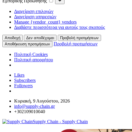
Εμπορικής Προώθησης
Προώθησης
Διαχείριση επιλογών
Διαχείριση υπηρεσιών
Manage {vendor_count} vendors
Διαβάστε περισσότερα για αυτούς τους σκοπούς
Αποδοχή
Δεν αποδέχομαι
Προβολή προτιμήσεων
Προβολή προτιμήσεων
Αποθήκευση προτιμήσεων
Πολιτική Cookies
Πολιτική απορρήτου
Likes
Subscribers
Followers
Κυριακή, 9 Αυγούστου, 2026
info@supply-chain.gr
+302109010040
Supply Chain - Supply Chain