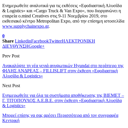
Ενημερωθείτε αναλυτικά για τις εκθέσεις «Εφοδιαστική Αλυσίδα
& Logistics» και «Cargo Truck & Van Expo», που διοργανώνει η
εταιρεία o.mind Creatives στις 9-11 Νοεμβρίου 2019, στο
εκθεσιακό κέντρο Metropolitan Expo, από την επίσημη ιστοσελίδα
www.supplychainexpo.gr
.
0
Share
Linkedin
Facebook
Twitter
ΗΛΕΚΤΡΟΝΙΚΗ
ΔΙΕΥΘΥΝΣΗ
Google+
Prev Post
Ανακαλύψτε τη νέα γενιά ανυψωτικών Hyundai στο περίπτερο της
ΦΙΛΗΣ ΑΝΔΡΕΑΣ – FILLISLIFT στην έκθεση «Εφοδιαστική
Αλυσίδα & Logistics»
Next Post
Ενημερωθείτε για όλα τα συστήματα αποθήκευσης της BIEMET –
Γ. ΤΙΤΟΠΟΥΛΟΣ A.E.B.E. στην έκθεση «Εφοδιαστική Αλυσίδα
& Logistics»
Μπορεί επίσης να σας αρέσει
Περισσότερα από τον συγγραφέα
Κεντρική