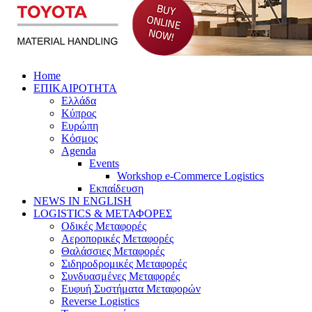
Home
ΕΠΙΚΑΙΡΟΤΗΤΑ
Ελλάδα
Κύπρος
Ευρώπη
Κόσμος
Agenda
Events
Workshop e-Commerce Logistics
Εκπαίδευση
NEWS IN ENGLISH
LOGISTICS & ΜΕΤΑΦΟΡΕΣ
Οδικές Μεταφορές
Αεροπορικές Μεταφορές
Θαλάσσιες Μεταφορές
Σιδηροδρομικές Μεταφορές
Συνδυασμένες Μεταφορές
Ευφυή Συστήματα Μεταφορών
Reverse Logistics