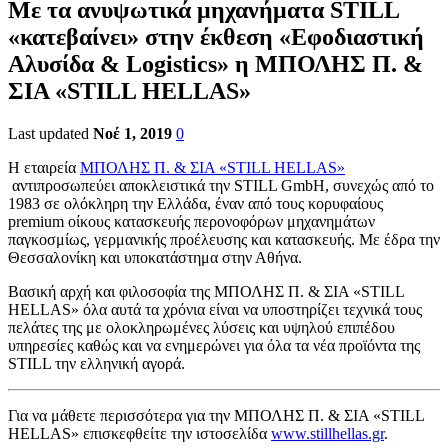
Με τα ανυψωτικά μηχανήματα STILL
«κατεβαίνει» στην έκθεση «Εφοδιαστική
Αλυσίδα & Logistics» η ΜΠΟΛΗΣ Π. &
ΣΙΑ «STILL HELLAS»
Last updated
Νοέ 1, 2019
0
Η εταιρεία
ΜΠΟΛΗΣ Π. & ΣΙΑ «STILL HELLAS»
αντιπροσωπεύει αποκλειστικά την STILL GmbH, συνεχώς από το
1983 σε ολόκληρη την Ελλάδα, έναν από τους κορυφαίους
premium οίκους κατασκευής περονοφόρων μηχανημάτων
παγκοσμίως, γερμανικής προέλευσης και κατασκευής. Με έδρα την
Θεσσαλονίκη και υποκατάστημα στην Αθήνα.
Βασική αρχή και φιλοσοφία της ΜΠΟΛΗΣ Π. & ΣΙΑ «STILL
HELLAS» όλα αυτά τα χρόνια είναι να υποστηρίζει τεχνικά τους
πελάτες της με ολοκληρωμένες λύσεις και υψηλού επιπέδου
υπηρεσίες καθώς και να ενημερώνει για όλα τα νέα προϊόντα της
STILL την ελληνική αγορά.
Για να μάθετε περισσότερα για την ΜΠΟΛΗΣ Π. & ΣΙΑ «STILL
HELLAS» επισκεφθείτε την ιστοσελίδα
www.stillhellas.gr
.