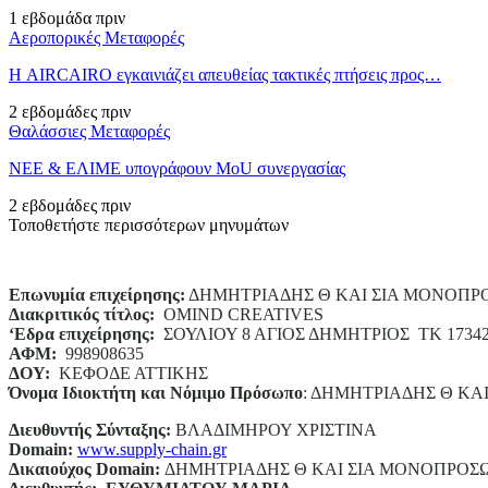
1 εβδομάδα πριν
Αεροπορικές Μεταφορές
Η AIRCAIRO εγκαινιάζει απευθείας τακτικές πτήσεις προς…
2 εβδομάδες πριν
Θαλάσσιες Μεταφορές
ΝΕΕ & ΕΛΙΜΕ υπογράφουν MoU συνεργασίας
2 εβδομάδες πριν
Τοποθετήστε περισσότερων μηνυμάτων
Επωνυμία επιχείρησης:
ΔΗΜΗΤΡΙΑΔΗΣ Θ ΚΑΙ ΣΙΑ ΜΟΝΟΠΡ
Διακριτικός τίτλος:
ΟΜΙΝD CREATIVES
‘
E
δρα επιχείρησης:
ΣΟΥΛΙΟΥ 8 ΑΓΙΟΣ ΔΗΜΗΤΡΙΟΣ ΤΚ 1734
ΑΦΜ:
998908635
ΔΟΥ:
ΚΕΦΟΔΕ ΑΤΤΙΚΗΣ
Όνομα Ιδιοκτήτη και Νόμιμο Πρόσωπο
: ΔΗΜΗΤΡΙΑΔΗΣ Θ ΚΑ
Διευθυντής Σύνταξης:
ΒΛΑΔΙΜΗΡΟΥ ΧΡΙΣΤΙΝΑ
Domain
:
www.supply-chain.gr
Δικαιούχος
Domain
:
ΔΗΜΗΤΡΙΑΔΗΣ Θ ΚΑΙ ΣΙΑ ΜΟΝΟΠΡΟΣ