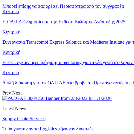
Μπορεί επίσης να σας αρέσει
Περισσότερα από τον συγγραφέα
Κεντρική
Η ΟΛΠ ΑΕ δημοσίευσε την Έκθεση Βιώσιμης Ανάπτυξης 2025
Κεντρική
Συνεργασία Transcombi Express Salonica και Mediterra Institute γ
Κεντρική
Η ΕΕL εγκαινιάζει πρόγραμμα mentoring για τη νέα γενιά στελεχών τ
Κεντρική
Διπλή διάκριση για την ΟΛΠ ΑΕ στα βραβεία «Πρωταγωνιστές της
Prev
Next
Latest News
Supply Chain Services
Τι θα γινόταν αν τα Logistics πήγαιναν διακοπές;