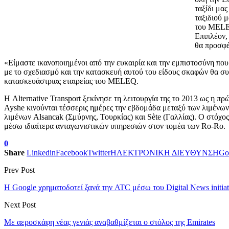
ταξίδι μα
ταξιδιού 
του MELEQ
Επιπλέον,
θα προσφέ
«Είμαστε ικανοποιημένοι από την ευκαιρία και την εμπιστοσύνη που μα
με το σχεδιασμό και την κατασκευή αυτού του είδους σκαφών θα συμ
κατασκευάστριας εταιρείας του MELEQ.
Η Alternative Transport ξεκίνησε τη λειτουργία της το 2013 ως η π
Ayshe κινούνται τέσσερις ημέρες την εβδομάδα μεταξύ των λιμένων
λιμένων Alsancak (Σμύρνης, Τουρκίας) και Sète (Γαλλίας). Ο στόχος 
μέσω ιδιαίτερα ανταγωνιστικών υπηρεσιών στον τομέα των Ro-Ro.
0
Share
Linkedin
Facebook
Twitter
ΗΛΕΚΤΡΟΝΙΚΗ ΔΙΕΥΘΥΝΣΗ
Go
Prev Post
H Google χρηματοδοτεί ξανά την ATC μέσω του Digital News initiat
Next Post
Με αεροσκάφη νέας γενιάς αναβαθμίζεται ο στόλος της Emirates