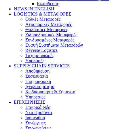
Εκπαίδευση
NEWS IN ENGLISH
LOGISTICS & ΜΕΤΑΦΟΡΕΣ
Οδικές Μεταφορές
Αεροπορικές Μεταφορές
Θαλάσσιες Μεταφορές
Σιδηροδρομικές Μεταφορές
Συνδυασμένες Μεταφορές
Ευφυή Συστήματα Μεταφορών
Reverse Logistics
Ταχυμεταφορές
Υποδομές
SUPPLY CHAIN SERVICES
Αποθήκευση
Συσκευασία
Πληροφορική
Ιχνηλασιμότητα
Κωδικοποίηση & Σήμανση
Υπηρεσίες
ΕΠΙΧΕΙΡΗΣΕΙΣ
Εταιρικά Νέα
Νέα Προϊόντα
Innovation
Συνέργειες
Συγχωνεύσεις