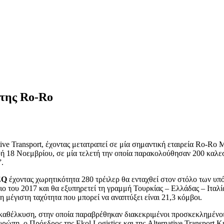
 της Ro-Ro
tive Transport, έχοντας μετατραπεί σε μία σημαντική εταιρεία Ro-Ro
 18 Νοεμβρίου, σε μία τελετή την οποία παρακολούθησαν 200 καλεσμ
.
EQ
έχοντας χωρητικότητα 280 τρέιλερ θα ενταχθεί στον στόλο των υπό
ο του 2017 και θα εξυπηρετεί τη γραμμή Τουρκίας – Ελλάδας – Ιταλί
η μέγιστη ταχύτητα που μπορεί να αναπτύξει είναι 21,3 κόμβοι.
καθέλκυση, στην οποία παραβρέθηκαν διακεκριμένοι προσκεκλημένοι
υρώπη, ο Πρόεδρος της Ekol Logistics και της Alternative Transport