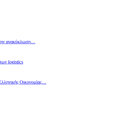
ια την ανακύκλωση…
ων logistics
 Ελληνικής Οικονομίας…