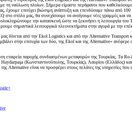
ς με τη ναύλωση πλοίων. Σήμερα είμαστε περήφανοι που καθελκύουμε
μας, έχουμε επιτύχει βιώσιμη ανάπτυξη και επενδύσαμε πάνω από 100
 στο στόλο μας, θα συνεχίσουμε να ανοίγουμε νέες γραμμές και να 
 ολοκληρώνουμε την κατασκευή ώστε να ξεκινήσει η λειτουργία του Τ
ρουμε σημαντικά λειτουργικά πλεονεκτήματα στην αγορά με την επέκ
ς δίνεται από την Ekol Logistics και από την Alternative Transport κ
βάλει στην επιτυχία των δύο, της Ekol και της Alternative» ανέφερ
ρώτη εταιρεία παροχής συνδιασμένων μεταφορών της Τουρκίας. Τα Ro-R
 Haydarpaşa (Κωνσταντινούπολης, Τουρκίας), Λαυρίου (Ελλάδος) και 
της Alternative είναι να προσφέρει στους πελάτες της υπηρεσίες που ε
ogle+
ive