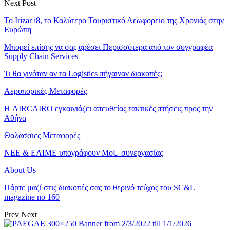
Next Post
Το Irizar i8, το Καλύτερο Τουριστικό Λεωφορείο της Χρονιάς στην
Ευρώπη
Μπορεί επίσης να σας αρέσει
Περισσότερα από τον συγγραφέα
Supply Chain Services
Τι θα γινόταν αν τα Logistics πήγαιναν διακοπές;
Αεροπορικές Μεταφορές
Η AIRCAIRO εγκαινιάζει απευθείας τακτικές πτήσεις προς την
Αθήνα
Θαλάσσιες Μεταφορές
ΝΕΕ & ΕΛΙΜΕ υπογράφουν MoU συνεργασίας
About Us
Πάρτε μαζί στις διακοπές σας το θερινό τεύχος του SC&L
magazine no 160
Prev
Next