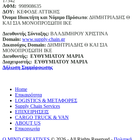
17342
ΑΦΜ:
998908635
ΔΟΥ:
ΚΕΦΟΔΕ ΑΤΤΙΚΗΣ
Όνομα Ιδιοκτήτη και Νόμιμο Πρόσωπο
: ΔΗΜΗΤΡΙΑΔΗΣ Θ
ΚΑΙ ΣΙΑ ΜΟΝΟΠΡΟΣΩΠΗ ΙΚΕ
Διευθυντής Σύνταξης:
ΒΛΑΔΙΜΗΡΟΥ ΧΡΙΣΤΙΝΑ
Domain
:
www.supply-chain.gr
Δικαιούχος
Domain
:
ΔΗΜΗΤΡΙΑΔΗΣ Θ ΚΑΙ ΣΙΑ
ΜΟΝΟΠΡΟΣΩΠΗ ΙΚΕ
Διευθυντής:
ΕΥΘΥΜΙΑΤΟΥ ΜΑΡΙΑ
Διαχειριστής:
ΕΥΘΥΜΙΑΤΟΥ ΜΑΡΙΑ
Δήλωση Συμμόρφωσης
Home
Επικαιρότητα
LOGISTICS & ΜΕΤΑΦΟΡΕΣ
Supply Chain Services
ΕΠΙΧΕΙΡΗΣΕΙΣ
CARGO TRUCK & VAN
ABOUT US
Επικοινωνία
O.MIND CREATIVES
© 2026 - All Rights Reserved -
Πολιτική