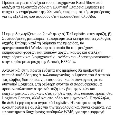
Πρόκειται για τη συνέχεια του επιτυχημένου Road Show που
διεξάγει τα τελευταία χρόνια η Ελληνική Εταιρεία Logistics με
στόχο την ενημέρωση της ελληνικής επιχειρηματικής περιφέρειας
για τις εξελίξεις που αφορούν στην εφοδιαστική αλυσίδα.
Η ημερίδα χωρίζεται σε 2 ενότητες: α) Τα Logistics στην πράξη, β)
Συνδυασμένες μεταφορές- εμπορευματικά κέντρα και τεχνολογίες
αιχμής. Επίσης, κατά τη διάρκεια της ημερίδας, θα
πραγματοποιηθεί Workshop στο οποίο θα συμμετέχουν
εκπρόσωποι φορέων και τοπικών αρχών, καθώς και στελέχη
επιχειρήσεων και βιομηχανικών μονάδων που δραστηριοποιούνται
στην ευρύτερη περιοχή της Δυτικής Ελλάδας.
Αναλυτικά, στην πρώτη ενότητα της ημερίδας θα προβληθεί η
γεωπολιτική θέση της Αιτωλοακαρνανίας, ο λιμένας του Αστακού
-ως κόμβος διατροπικών μεταφορών- και οι συνέργειες με τα
αθηναϊκά Logistics. Στη δεύτερη ενότητα οι παρουσιάσεις θα
προσανατολιστούν στην ανάπτυξη των βιομηχανικών και
επιχειρηματικών πάρκων, στις χρήσεις γης, στις αδειοδοτήσεις, στα
Logistics Centers, αλλά και στο ρόλο του μηχανικού. Παράλληλα,
θα δοθεί έμφαση στα αγροτικά Logistics. Η ενότητα αυτή θα
ολοκληρωθεί με ομιλίες για την τεχνολογία και συγκεκριμένα, για
τα συστήματα διαχείρισης αποθηκών WMS, για την εφαρμογή