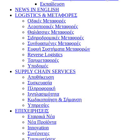
Εκπαίδευση
NEWS IN ENGLISH
LOGISTICS & ΜΕΤΑΦΟΡΕΣ
Οδικές Μεταφορές
Αεροπορικές Μεταφορές
Θαλάσσιες Μεταφορές
Σιδηροδρομικές Μεταφορές
Συνδυασμένες Μεταφορές
Ευφυή Συστήματα Μεταφορών
Reverse Logistics
Ταχυμεταφορές
Υποδομές
SUPPLY CHAIN SERVICES
Αποθήκευση
Συσκευασία
Πληροφορική
Ιχνηλασιμότητα
Κωδικοποίηση & Σήμανση
Υπηρεσίες
ΕΠΙΧΕΙΡΗΣΕΙΣ
Εταιρικά Νέα
Νέα Προϊόντα
Innovation
Συνέργειες
Συγχωνεύσεις