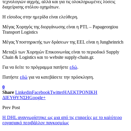
τεχνολογιών αιχμής, αλλά και για τις ολοκληρωμένες λύσεις
διαχείρισης στόλου οχημάτων.
Η είσοδος στην ημερίδα είναι ελεύθερη.
Μέγας Χορηγός της διοργάνωσης είναι η PTL – Papageorgiou
Transport Logistics
Μέγας Υποστηρικτής των δράσεων της EEL είναι η Jungheinrich
Μεταξύ των Χορηγών Επικοινωνίας είναι το περιοδικό Supply
Chain & Logistics και το website supply-chain.gr.
Για να δείτε το πρόγραμμα πατήστε
εδώ
.
Πατήστε
εδώ
για να κατεβάσετε την πρόσκληση.
0
Share
Linkedin
Facebook
Twitter
ΗΛΕΚΤΡΟΝΙΚΗ
ΔΙΕΥΘΥΝΣΗ
Google+
Prev Post
Η DHL αναγνωρίστηκε ως μια από τις εταιρείες με το καλύτερο
εργασιακό περιβάλλον παγκοσμίως