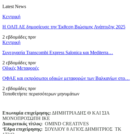
Latest News
Κεντρική
Η ΟΛΠ ΑΕ δημοσίευσε την Έκθεση Βιώσιμης Ανάπτυξης 2025
2 εβδομάδες πριν
Κεντρική
Συνεργασία Transcombi Express Salonica και Mediterra…
2 εβδομάδες πριν
Οδικές Μεταφορές
ΟΦΑΕ και εκπρόσωποι οδικών μεταφορών των Βαλκανίων στο…
2 εβδομάδες πριν
Τοποθετήστε περισσότερων μηνυμάτων
Επωνυμία επιχείρησης:
ΔΗΜΗΤΡΙΑΔΗΣ Θ ΚΑΙ ΣΙΑ
ΜΟΝΟΠΡΟΣΩΠΗ ΙΚΕ
Διακριτικός τίτλος:
ΟΜΙΝD CREATIVES
‘
E
δρα επιχείρησης:
ΣΟΥΛΙΟΥ 8 ΑΓΙΟΣ ΔΗΜΗΤΡΙΟΣ ΤΚ