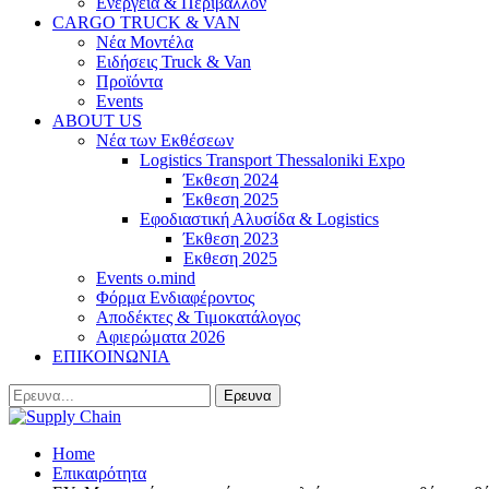
Ενέργεια & Περιβάλλον
CARGO TRUCK & VAN
Νέα Μοντέλα
Ειδήσεις Truck & Van
Προϊόντα
Events
ABOUT US
Νέα των Εκθέσεων
Logistics Transport Thessaloniki Expo
Έκθεση 2024
Έκθεση 2025
Εφοδιαστική Αλυσίδα & Logistics
Έκθεση 2023
Εκθεση 2025
Events o.mind
Φόρμα Ενδιαφέροντος
Αποδέκτες & Τιμοκατάλογος
Αφιερώματα 2026
ΕΠΙΚΟΙΝΩΝΙΑ
Home
Επικαιρότητα