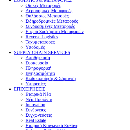
LOGISTICS & ΜΕΤΑΦΟΡΕΣ
Οδικές Μεταφορές
Αεροπορικές Μεταφορές
Θαλάσσιες Μεταφορές
Σιδηροδρομικές Μεταφορές
Συνδυασμένες Μεταφορές
Ευφυή Συστήματα Μεταφορών
Reverse Logistics
Ταχυμεταφορές
Υποδομές
SUPPLY CHAIN SERVICES
Αποθήκευση
Συσκευασία
Πληροφορική
Ιχνηλασιμότητα
Κωδικοποίηση & Σήμανση
Υπηρεσίες
ΕΠΙΧΕΙΡΗΣΕΙΣ
Εταιρικά Νέα
Νέα Προϊόντα
Innovation
Συνέργειες
Συγχωνεύσεις
Real Estate
Εταιρική Κοινωνική Ευθύνη