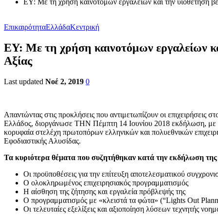
ΕΥ: Με τη χρήση καινοτόμων εργαλείων και την υιοθέτηση βέ
Επικαιρότητα
Ελλάδα
Κεντρική
ΕΥ: Με τη χρήση καινοτόμων εργαλείων κα
Αξίας
Last updated
Νοέ 2, 2019
0
Απαντώντας στις προκλήσεις που αντιμετωπίζουν οι επιχειρήσεις 
Ελλάδος, διοργάνωσε ΤΗΝ Πέμπτη 14 Ιουνίου 2018 εκδήλωση, με τ
κορυφαία στελέχη πρωτοπόρων ελληνικών και πολυεθνικών επιχειρήσ
Εφοδιαστικής Αλυσίδας.
Τα κυριότερα θέματα που συζητήθηκαν κατά την εκδήλωση της
Οι προϋποθέσεις για την επίτευξη αποτελεσματικού συγχρονι
Ο ολοκληρωμένος επιχειρησιακός προγραμματισμός
Η αίσθηση της ζήτησης και εργαλεία πρόβλεψής της
Ο προγραμματισμός με «κλειστά τα φώτα» (“Lights Out Plann
Οι τελευταίες εξελίξεις και αξιοποίηση λύσεων τεχνητής νοη