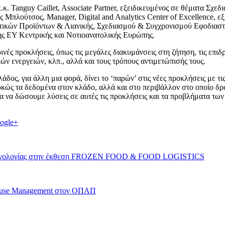
.κ. Tanguy Caillet, Associate Partner, εξειδικευμένος σε θέματα Σχ
τας Μπλούτσος, Manager, Digital and Analytics Center of Excellence
ικών Προϊόντων & Λιανικής, Σχεδιασμού & Συγχρονισμού Εφοδιαστικ
ης ΕΥ Κεντρικής και Νοτιοανατολικής Ευρώπης.
νές προκλήσεις, όπως τις μεγάλες διακυμάνσεις στη ζήτηση, τις επι
ν ενεργειών, κλπ., αλλά και τους τρόπους αντιμετώπισής τους.
, για άλλη μια φορά, δίνει το ‘παρών’ στις νέες προκλήσεις με τις 
ώς τα δεδομένα στον κλάδο, αλλά και στο περιβάλλον στο οποίο δρασ
α να δώσουμε λύσεις σε αυτές τις προκλήσεις και τα προβλήματα των
ogle+
ας τεχνολογίας στην έκθεση FROZEN FOOD & FOOD LOGISTICS
ehouse Management στον ΟΠΑΠ