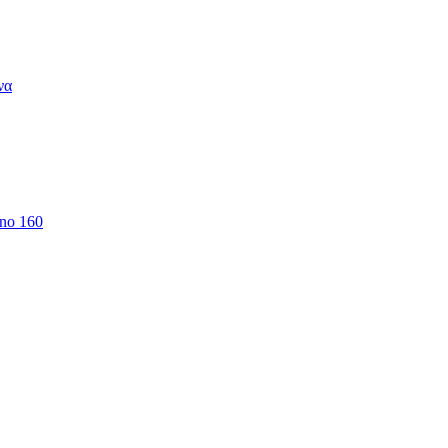
να
 no 160