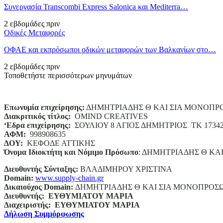
Συνεργασία Transcombi Express Salonica και Mediterra…
2 εβδομάδες πριν
Οδικές Μεταφορές
ΟΦΑΕ και εκπρόσωποι οδικών μεταφορών των Βαλκανίων στο…
2 εβδομάδες πριν
Τοποθετήστε περισσότερων μηνυμάτων
Επωνυμία επιχείρησης:
ΔΗΜΗΤΡΙΑΔΗΣ Θ ΚΑΙ ΣΙΑ ΜΟΝΟΠΡ
Διακριτικός τίτλος:
ΟΜΙΝD CREATIVES
‘
E
δρα επιχείρησης:
ΣΟΥΛΙΟΥ 8 ΑΓΙΟΣ ΔΗΜΗΤΡΙΟΣ ΤΚ 1734
ΑΦΜ:
998908635
ΔΟΥ:
ΚΕΦΟΔΕ ΑΤΤΙΚΗΣ
Όνομα Ιδιοκτήτη και Νόμιμο Πρόσωπο
: ΔΗΜΗΤΡΙΑΔΗΣ Θ ΚΑ
Διευθυντής Σύνταξης:
ΒΛΑΔΙΜΗΡΟΥ ΧΡΙΣΤΙΝΑ
Domain
:
www.supply-chain.gr
Δικαιούχος
Domain
:
ΔΗΜΗΤΡΙΑΔΗΣ Θ ΚΑΙ ΣΙΑ ΜΟΝΟΠΡΟΣ
Διευθυντής:
ΕΥΘΥΜΙΑΤΟΥ ΜΑΡΙΑ
Διαχειριστής:
ΕΥΘΥΜΙΑΤΟΥ ΜΑΡΙΑ
Δήλωση Συμμόρφωσης