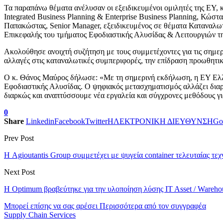
Τα παραπάνω θέματα ανέλυσαν οι εξειδικευμένοι ομιλητές της ΕΥ, κ
Integrated Business Planning & Enterprise Business Planning, Κώσ
Παπακώστας, Senior Manager, εξειδικευμένος σε θέματα Καταναλωτ
Επικεφαλής του τμήματος Εφοδιαστικής Αλυσίδας & Λειτουργιών τ
Ακολούθησε ανοιχτή συζήτηση με τους συμμετέχοντες για τις σημερι
αλλαγές στις καταναλωτικές συμπεριφορές, την επίδραση προωθητικώ
Ο κ. Θάνος Μαύρος δήλωσε: «Με τη σημερινή εκδήλωση, η ΕΥ Ελλάδος
Εφοδιαστικής Αλυσίδας. Ο ψηφιακός μετασχηματισμός αλλάζει διαρκ
διαρκώς και αναπτύσσουμε νέα εργαλεία και σύγχρονες μεθόδους γι
0
Share
Linkedin
Facebook
Twitter
ΗΛΕΚΤΡΟΝΙΚΗ ΔΙΕΥΘΥΝΣΗ
Go
Prev Post
Η Agioutantis Group συμμετέχει με ψυγεία container τελευταί
Next Post
Η Optimum βραβεύτηκε για την υλοποίηση λύσης IT Asset / War
Μπορεί επίσης να σας αρέσει
Περισσότερα από τον συγγραφέα
Supply Chain Services