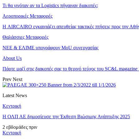
Τι θα γινόταν αν τα Logistics πήγαιναν διακοπές;
Αεροπορικές Μεταφορές
Η AIRCAIRO εγκαινιάζει απευθείας τακτικές πτήσεις προς την Αθή
Θαλάσσιες Μεταφορές
ΝΕΕ & ΕΛΙΜΕ υπογράφουν MoU συνεργασίας
About Us
Πάρτε μαζί στις διακοπές σας το θερινό τεύχος του SC&L magazine
Prev
Next
Latest News
Κεντρική
Η ΟΛΠ ΑΕ δημοσίευσε την Έκθεση Βιώσιμης Ανάπτυξης 2025
2 εβδομάδες πριν
Κεντρική