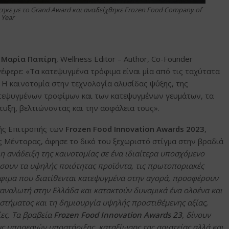
ηκε με το Grand Award και αναδείχθηκε Frozen Food Company of
 Year
 Μαρία Παπίρη
, Wellness Editor – Author, Co-Founder
νέφερε: «Τα κατεψυγμένα τρόφιμα είναι μία από τις ταχύτατα
Η καινοτομία στην τεχνολογία αλυσίδας ψύξης, της
κατεψυγμένων τροφίμων και των κατεψυγμένων γευμάτων, τα
τυξη, βελτιώνοντας και την ασφάλεια τους».
ής Επιτροπής των
Frozen Food Innovation Awards 2023
,
ς Μέντορας, άφησε το δικό του ξεχωριστό στίγμα στην βραδιά
η ανάδειξη της καινοτομίας σε ένα ιδιαίτερα υποσχόμενο
σουν τα υψηλής ποιότητας προϊόντα, τις πρωτοποριακές
τρόφιμα που διατίθενται κατεψυγμένα στην αγορά, προσφέρουν
ταναλωτή στην Ελλάδα και κατακτούν δυναμικά ένα ολοένα και
στήματος και τη δημιουργία υψηλής προστιθέμενης αξίας,
ίες. Τα βραβεία
Frozen Food Innovation Awards 23
, δίνουν
ς υπηρεσιών υποστήριξης, καταξίωσης της αριστείας αλλά και