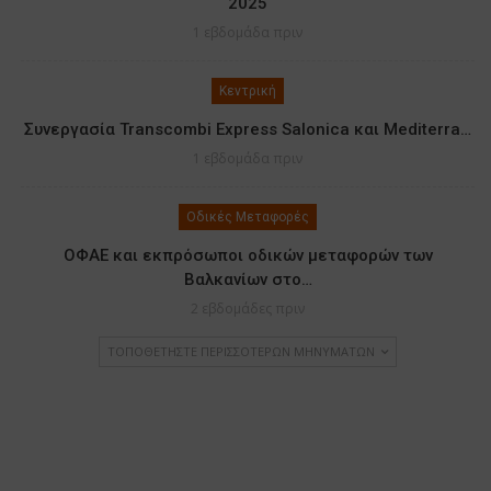
2025
1 εβδομάδα πριν
Κεντρική
Συνεργασία Transcombi Express Salonica και Mediterra…
1 εβδομάδα πριν
Οδικές Μεταφορές
ΟΦΑΕ και εκπρόσωποι οδικών μεταφορών των
Βαλκανίων στο…
2 εβδομάδες πριν
ΤΟΠΟΘΕΤΉΣΤΕ ΠΕΡΙΣΣΌΤΕΡΩΝ ΜΗΝΥΜΆΤΩΝ