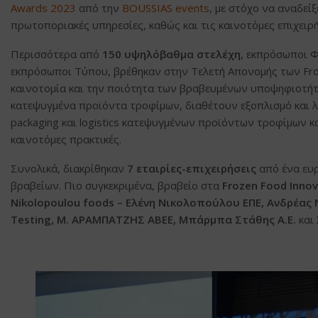
Awards 2023
από την
BOUSSIAS events
, με στόχο να αναδεί
πρωτοποριακές υπηρεσίες, καθώς και τις καινοτόμες επιχειρή
Περισσότερα από
150 υψηλόβαθμα στελέχη
, εκπρόσωποι Φ
εκπρόσωποι Τύπου, βρέθηκαν στην Τελετή Απονομής των Fro
καινοτομία και την ποιότητα των βραβευμένων υποψηφιοτή
κατεψυγμένα προϊόντα τροφίμων, διαθέτουν εξοπλισμό και λ
packaging και logistics κατεψυγμένων προϊόντων τροφίμων κ
καινοτόμες πρακτικές.
Συνολικά, διακρίθηκαν
7 εταιρίες-επιχειρήσεις
από ένα ευ
βραβείων. Πιο συγκεκριμένα, βραβείο στα
Frozen
Food
Innov
Nikolopoulou
foods
– Ελένη Νικολοπούλου ΕΠΕ, Ανδρέας Νί
Testing
, Μ. ΑΡΑΜΠΑΤΖΗΣ ΑΒΕΕ, Μπάρμπα Στάθης Α.Ε.
και