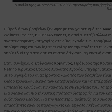
Η ομάδα της η Μ. ΑΡΑΜΠΑΤΖΗΣ ΑΒΕΕ, της εταιρείας που βραβεύτ
The
Η βραδιά των βραβείων ξεκίνησε με τον χαιρετισμό της
Άννα
Wellness Project,
BOUSSIAS
events
, η οποία μεταξύ άλλων α
αναπτυσσόμενες κατηγορίες στην βιομηχανία των τροφίμων. 
αποθήκευσης και των logistics ενίσχυσε την ποιότητα των 
οποία ιδιαίτερα στα αστικά κέντρα δείχνουν σημαντική ανάπ
Στην συνέχεια, ο
Στέφανος Κομνηνός,
Πρόεδρος της Κριτικ
Netrino Ιδρυτικός Εταίρος Αναλυτής Αγοράς, Επιχειρηματικό
με το μήνυμά του αναφέροντας: «
Σκοπός των βραβείων είναι 
κλάδο τροφίμων, εκείνο των κατεψυγμένων και να επιβραβεύ
υπηρεσίες, καθώς και τις καινοτόμες επιχειρήσεις του. Τα 
μια ολοένα και πιο ελκυστική πρόταση διατροφής για τον κα
αυξανόμενο μερίδιο. Για την περαιτέρω ανάπτυξη του οικοσυ
απαραίτητες είναι οι παραγωγικές και τεχνολογικές καινοτομ
την ευκαιρία τόσο στους παραγωγούς όσο και στους παρόχου