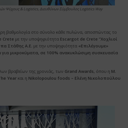
 Ψύχους & Logistics, Διευθύνων Σύμβουλος Logistics Way
τερη βαθμολογία στο σύνολο κάθε πυλώνα, αποσπώντας το
e Crete
με την υποψηφιότητα
Escargot de Crete “Χοχλιοί
α Στάθης Α.Ε.
με την υποψηφιότητα
«Επιλέγουμε»
ά για μικροκύματα, σε 100% ανακυκλώσιμη συσκευασία
λων βραβείων της χρονιάς, των
Grand
Awards
, όπου η
Μ.
he
Year
και η
Nikolopoulou foods – Ελένη Νικολοπούλου