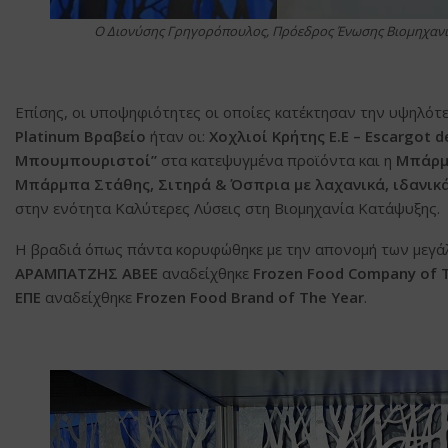
Ο Διονύσης Γρηγορόπουλος, Πρόεδρος Ένωσης Βιομηχανιών
Επίσης, οι υποψηφιότητες οι οποίες κατέκτησαν την υψηλό
Platinum
Βραβείο
ήταν οι:
Χοχλιοί Κρήτης Ε.Ε – Escargot d
Μπουμπουριστοί”
στα κατεψυγμένα προϊόντα και η
Μπάρμπ
Μπάρμπα Στάθης, Σιτηρά & Όσπρια με λαχανικά, ιδανικ
στην ενότητα Καλύτερες Λύσεις στη Βιομηχανία Κατάψυξης.
Η βραδιά όπως πάντα κορυφώθηκε με την απονομή των μεγά
ΑΡΑΜΠΑΤΖΗΣ ΑΒΕΕ
αναδείχθηκε
Frozen
Food
Company
of
T
ΕΠΕ
αναδείχθηκε
Frozen Food Brand of The Year
.