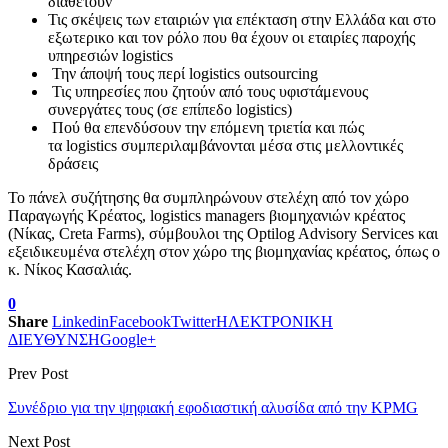
διαθέτουν
Τις σκέψεις των εταιριών για επέκταση στην Ελλάδα και στο
εξωτερικο και τον ρόλο που θα έχουν οι εταιρίες παροχής
υπηρεσιών logistics
Την άποψή τους περί logistics outsourcing
Τις υπηρεσίες που ζητούν από τους υφιστάμενους
συνεργάτες τους (σε επίπεδο logistics)
Πού θα επενδύσουν την επόμενη τριετία και πώς
τα logistics συμπεριλαμβάνονται μέσα στις μελλοντικές
δράσεις
To πάνελ συζήτησης θα συμπληρώνουν στελέχη από τον χώρο
Παραγωγής Κρέατος, logistics managers βιομηχανιών κρέατος
(Νίκας, Creta Farms), σύμβουλοι της Optilog Advisory Services και
εξειδικευμένα στελέχη στον χώρο της βιομηχανίας κρέατος, όπως ο
κ. Νίκος Κασαλιάς.
0
Share
Linkedin
Facebook
Twitter
ΗΛΕΚΤΡΟΝΙΚΗ
ΔΙΕΥΘΥΝΣΗ
Google+
Prev Post
Συνέδριο για την ψηφιακή εφοδιαστική αλυσίδα από την KPMG
Next Post