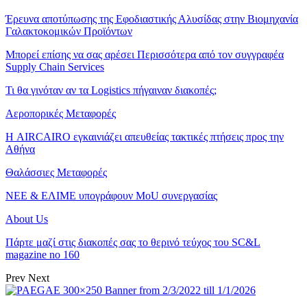
Έρευνα αποτύπωσης της Εφοδιαστικής Αλυσίδας στην Βιομηχανία
Γαλακτοκομικών Προϊόντων
Μπορεί επίσης να σας αρέσει
Περισσότερα από τον συγγραφέα
Supply Chain Services
Τι θα γινόταν αν τα Logistics πήγαιναν διακοπές;
Αεροπορικές Μεταφορές
Η AIRCAIRO εγκαινιάζει απευθείας τακτικές πτήσεις προς την
Αθήνα
Θαλάσσιες Μεταφορές
ΝΕΕ & ΕΛΙΜΕ υπογράφουν MoU συνεργασίας
About Us
Πάρτε μαζί στις διακοπές σας το θερινό τεύχος του SC&L
magazine no 160
Prev
Next