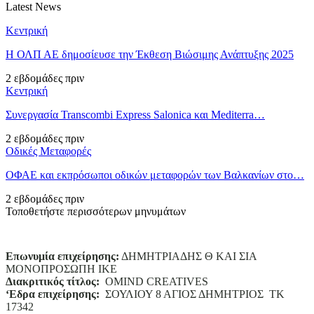
Latest News
Κεντρική
Η ΟΛΠ ΑΕ δημοσίευσε την Έκθεση Βιώσιμης Ανάπτυξης 2025
2 εβδομάδες πριν
Κεντρική
Συνεργασία Transcombi Express Salonica και Mediterra…
2 εβδομάδες πριν
Οδικές Μεταφορές
ΟΦΑΕ και εκπρόσωποι οδικών μεταφορών των Βαλκανίων στο…
2 εβδομάδες πριν
Τοποθετήστε περισσότερων μηνυμάτων
Επωνυμία επιχείρησης:
ΔΗΜΗΤΡΙΑΔΗΣ Θ ΚΑΙ ΣΙΑ
ΜΟΝΟΠΡΟΣΩΠΗ ΙΚΕ
Διακριτικός τίτλος:
ΟΜΙΝD CREATIVES
‘
E
δρα επιχείρησης:
ΣΟΥΛΙΟΥ 8 ΑΓΙΟΣ ΔΗΜΗΤΡΙΟΣ ΤΚ
17342