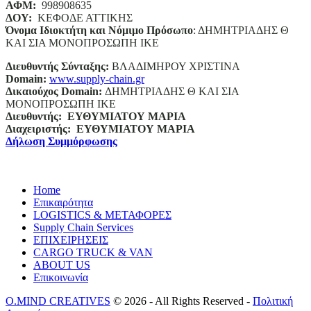
ΑΦΜ:
998908635
ΔΟΥ:
ΚΕΦΟΔΕ ΑΤΤΙΚΗΣ
Όνομα Ιδιοκτήτη και Νόμιμο Πρόσωπο
: ΔΗΜΗΤΡΙΑΔΗΣ Θ
ΚΑΙ ΣΙΑ ΜΟΝΟΠΡΟΣΩΠΗ ΙΚΕ
Διευθυντής Σύνταξης:
ΒΛΑΔΙΜΗΡΟΥ ΧΡΙΣΤΙΝΑ
Domain
:
www.supply-chain.gr
Δικαιούχος
Domain
:
ΔΗΜΗΤΡΙΑΔΗΣ Θ ΚΑΙ ΣΙΑ
ΜΟΝΟΠΡΟΣΩΠΗ ΙΚΕ
Διευθυντής:
ΕΥΘΥΜΙΑΤΟΥ ΜΑΡΙΑ
Διαχειριστής:
ΕΥΘΥΜΙΑΤΟΥ ΜΑΡΙΑ
Δήλωση Συμμόρφωσης
Home
Επικαιρότητα
LOGISTICS & ΜΕΤΑΦΟΡΕΣ
Supply Chain Services
ΕΠΙΧΕΙΡΗΣΕΙΣ
CARGO TRUCK & VAN
ABOUT US
Επικοινωνία
O.MIND CREATIVES
© 2026 - All Rights Reserved -
Πολιτική