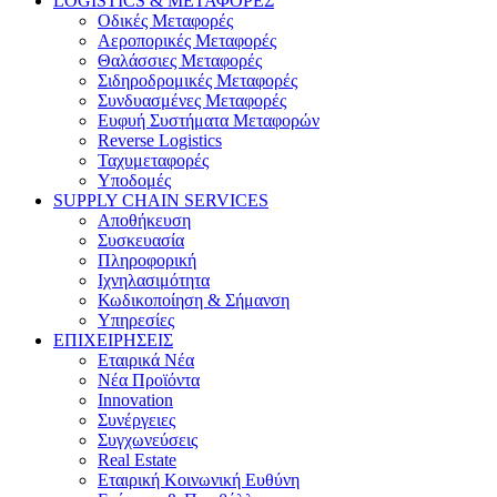
LOGISTICS & ΜΕΤΑΦΟΡΕΣ
Οδικές Μεταφορές
Αεροπορικές Μεταφορές
Θαλάσσιες Μεταφορές
Σιδηροδρομικές Μεταφορές
Συνδυασμένες Μεταφορές
Ευφυή Συστήματα Μεταφορών
Reverse Logistics
Ταχυμεταφορές
Υποδομές
SUPPLY CHAIN SERVICES
Αποθήκευση
Συσκευασία
Πληροφορική
Ιχνηλασιμότητα
Κωδικοποίηση & Σήμανση
Υπηρεσίες
ΕΠΙΧΕΙΡΗΣΕΙΣ
Εταιρικά Νέα
Νέα Προϊόντα
Innovation
Συνέργειες
Συγχωνεύσεις
Real Estate
Εταιρική Κοινωνική Ευθύνη