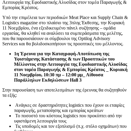
Λειτουργία της Εφοδιαστικής Αλυσίδας στον τομέα Παραγωγής &
Εμπορίας Κρέατος.
Υπό την επιμέλεια των περιοδικών Meat Place και Supply Chain &
Logistics magazine στο πλαίσιο της 3πλης Έκθεσης, την Κυριακή
11 Νοεμβρίου, ένα εξειδικευμένο πάνελ συζήτησης – ομάδα
εργασίας, θα κληθεί να αναλύσει τα συμπεράσματα της μελέτης,
που θα παρουσιάσουν οι σύμβουλοι της Optilog Advisory
Services και θα βολιδοσκοπήσουν τις προοπτικές του μέλλοντος.
1η Έρευνα για την Καταγραφή-Αποτύπωση της
Υφιστάμενης Κατάστασης & των Προοπτικών του
Μέλλοντος στην Λειτουργία της Εφοδιαστικής Αλυσίδας
στον τομέα Παραγωγής & Εμπορίας Κρέατος _
Κυριακή
11 Νοεμβρίου, 10:30 πμ – 12:00 μμ_ Αίθουσα
Παράλληλων Εκδηλώσεων
Hall
3
Στην παρουσίαση των αποτελεσμάτων της έρευνας θα συζητηθούν
τα εξής:
Aνάγκες σε δραστηριότητες logistics που έχουν οι εταιρίες
παραγωγής, μεταποίησης και εμπορίας κρεάτων
Το ποσοστό του κόστους logistics που προκύπτει από την
υφιστάμενη λειτουργία τους
Τις υποδομές και τον εξοπλισμό (π.χ. στόλο οχημάτων) που