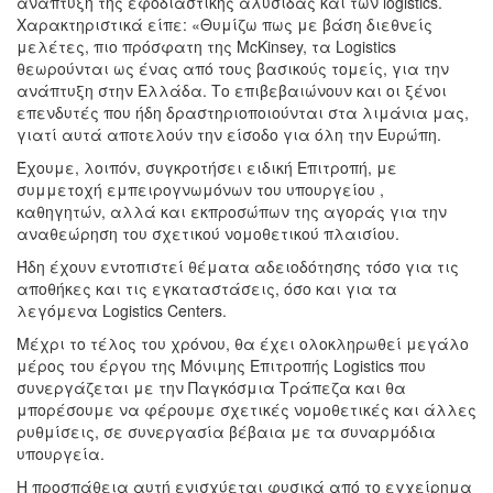
ανάπτυξη της εφοδιαστικής αλυσίδας και των logistics.
Χαρακτηριστικά είπε: «Θυμίζω πως με βάση διεθνείς
μελέτες, πιο πρόσφατη της McΚinsey, τα Logistics
θεωρούνται ως ένας από τους βασικούς τομείς, για την
ανάπτυξη στην Ελλάδα. Το επιβεβαιώνουν και οι ξένοι
επενδυτές που ήδη δραστηριοποιούνται στα λιμάνια μας,
γιατί αυτά αποτελούν την είσοδο για όλη την Ευρώπη.
Έχουμε, λοιπόν, συγκροτήσει ειδική Επιτροπή, με
συμμετοχή εμπειρογνωμόνων του υπουργείου ,
καθηγητών, αλλά και εκπροσώπων της αγοράς για την
αναθεώρηση του σχετικού νομοθετικού πλαισίου.
Ήδη έχουν εντοπιστεί θέματα αδειοδότησης τόσο για τις
αποθήκες και τις εγκαταστάσεις, όσο και για τα
λεγόμενα Logistics Centers.
Μέχρι το τέλος του χρόνου, θα έχει ολοκληρωθεί μεγάλο
μέρος του έργου της Μόνιμης Επιτροπής Logistics που
συνεργάζεται με την Παγκόσμια Τράπεζα και θα
μπορέσουμε να φέρουμε σχετικές νομοθετικές και άλλες
ρυθμίσεις, σε συνεργασία βέβαια με τα συναρμόδια
υπουργεία.
Η προσπάθεια αυτή ενισχύεται φυσικά από το εγχείρημα