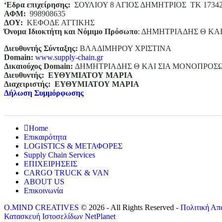
‘
E
δρα επιχείρησης:
ΣΟΥΛΙΟΥ 8 ΑΓΙΟΣ ΔΗΜΗΤΡΙΟΣ ΤΚ 1734
ΑΦΜ:
998908635
ΔΟΥ:
ΚΕΦΟΔΕ ΑΤΤΙΚΗΣ
Όνομα Ιδιοκτήτη και Νόμιμο Πρόσωπο
: ΔΗΜΗΤΡΙΑΔΗΣ Θ ΚΑ
Διευθυντής Σύνταξης:
ΒΛΑΔΙΜΗΡΟΥ ΧΡΙΣΤΙΝΑ
Domain
:
www.supply-chain.gr
Δικαιούχος
Domain
:
ΔΗΜΗΤΡΙΑΔΗΣ Θ ΚΑΙ ΣΙΑ ΜΟΝΟΠΡΟΣ
Διευθυντής:
ΕΥΘΥΜΙΑΤΟΥ ΜΑΡΙΑ
Διαχειριστής:
ΕΥΘΥΜΙΑΤΟΥ ΜΑΡΙΑ
Δήλωση Συμμόρφωσης
Home
Επικαιρότητα
LOGISTICS & ΜΕΤΑΦΟΡΕΣ
Supply Chain Services
ΕΠΙΧΕΙΡΗΣΕΙΣ
CARGO TRUCK & VAN
ABOUT US
Επικοινωνία
O.MIND CREATIVES
© 2026 - All Rights Reserved -
Πολιτική Απ
Κατασκευή Ιστοσελίδων
NetPlanet