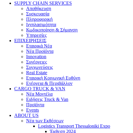
SUPPLY CHAIN SERVICES
Αποθήκευση
Συσκευασία
Πληροφορική
Ιχνηλασιμότητα
Κωδικοποίηση & Σήμανση
Υπηρεσίες
ΕΠΙΧΕΙΡΗΣΕΙΣ
Εταιρικά Νέα
Νέα Προϊόντα
Innovation
Συνέργειες
Συγχωνεύσεις
Real Estate
Εταιρική Κοινωνική Ευθύνη
Ενέργεια & Περιβάλλον
CARGO TRUCK & VAN
Νέα Μοντέλα
Ειδήσεις Truck & Van
Προϊόντα
Events
ABOUT US
Νέα των Εκθέσεων
Logistics Transport Thessaloniki Expo
Έκθεση 2024