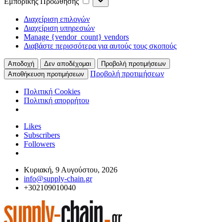
Εμπορικής Προώθησης
Προώθησης
Διαχείριση επιλογών
Διαχείριση υπηρεσιών
Manage {vendor_count} vendors
Διαβάστε περισσότερα για αυτούς τους σκοπούς
Αποδοχή
Δεν αποδέχομαι
Προβολή προτιμήσεων
Προβολή προτιμήσεων
Αποθήκευση προτιμήσεων
Πολιτική Cookies
Πολιτική απορρήτου
Likes
Subscribers
Followers
Κυριακή, 9 Αυγούστου, 2026
info@supply-chain.gr
+302109010040