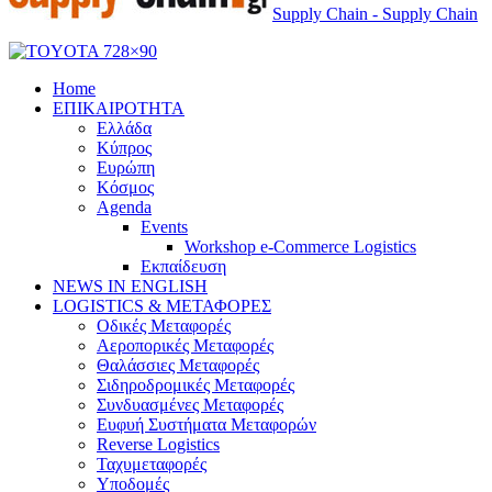
Supply Chain - Supply Chain
Home
ΕΠΙΚΑΙΡΟΤΗΤΑ
Ελλάδα
Κύπρος
Ευρώπη
Κόσμος
Agenda
Events
Workshop e-Commerce Logistics
Εκπαίδευση
NEWS IN ENGLISH
LOGISTICS & ΜΕΤΑΦΟΡΕΣ
Οδικές Μεταφορές
Αεροπορικές Μεταφορές
Θαλάσσιες Μεταφορές
Σιδηροδρομικές Μεταφορές
Συνδυασμένες Μεταφορές
Ευφυή Συστήματα Μεταφορών
Reverse Logistics
Ταχυμεταφορές
Υποδομές