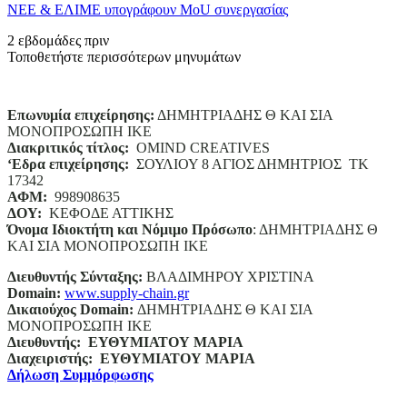
ΝΕΕ & ΕΛΙΜΕ υπογράφουν MoU συνεργασίας
2 εβδομάδες πριν
Τοποθετήστε περισσότερων μηνυμάτων
Επωνυμία επιχείρησης:
ΔΗΜΗΤΡΙΑΔΗΣ Θ ΚΑΙ ΣΙΑ
ΜΟΝΟΠΡΟΣΩΠΗ ΙΚΕ
Διακριτικός τίτλος:
ΟΜΙΝD CREATIVES
‘
E
δρα επιχείρησης:
ΣΟΥΛΙΟΥ 8 ΑΓΙΟΣ ΔΗΜΗΤΡΙΟΣ ΤΚ
17342
ΑΦΜ:
998908635
ΔΟΥ:
ΚΕΦΟΔΕ ΑΤΤΙΚΗΣ
Όνομα Ιδιοκτήτη και Νόμιμο Πρόσωπο
: ΔΗΜΗΤΡΙΑΔΗΣ Θ
ΚΑΙ ΣΙΑ ΜΟΝΟΠΡΟΣΩΠΗ ΙΚΕ
Διευθυντής Σύνταξης:
ΒΛΑΔΙΜΗΡΟΥ ΧΡΙΣΤΙΝΑ
Domain
:
www.supply-chain.gr
Δικαιούχος
Domain
:
ΔΗΜΗΤΡΙΑΔΗΣ Θ ΚΑΙ ΣΙΑ
ΜΟΝΟΠΡΟΣΩΠΗ ΙΚΕ
Διευθυντής:
ΕΥΘΥΜΙΑΤΟΥ ΜΑΡΙΑ
Διαχειριστής:
ΕΥΘΥΜΙΑΤΟΥ ΜΑΡΙΑ
Δήλωση Συμμόρφωσης