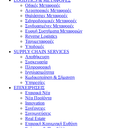
LOGISTICS & ΜΕΤΑΦΟΡΕΣ
Οδικές Μεταφορές
Αεροπορικές Μεταφορές
Θαλάσσιες Μεταφορές
Σιδηροδρομικές Μεταφορές
Συνδυασμένες Μεταφορές
Ευφυή Συστήματα Μεταφορών
Reverse Logistics
Ταχυμεταφορές
Υποδομές
SUPPLY CHAIN SERVICES
Αποθήκευση
Συσκευασία
Πληροφορική
Ιχνηλασιμότητα
Κωδικοποίηση & Σήμανση
Υπηρεσίες
ΕΠΙΧΕΙΡΗΣΕΙΣ
Εταιρικά Νέα
Νέα Προϊόντα
Innovation
Συνέργειες
Συγχωνεύσεις
Real Estate
Εταιρική Κοινωνική Ευθύνη