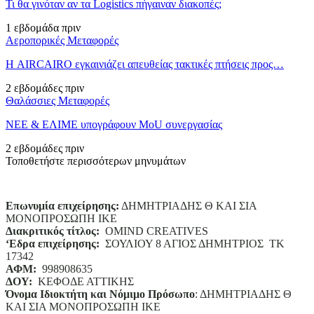
Τι θα γινόταν αν τα Logistics πήγαιναν διακοπές;
1 εβδομάδα πριν
Αεροπορικές Μεταφορές
Η AIRCAIRO εγκαινιάζει απευθείας τακτικές πτήσεις προς…
2 εβδομάδες πριν
Θαλάσσιες Μεταφορές
ΝΕΕ & ΕΛΙΜΕ υπογράφουν MoU συνεργασίας
2 εβδομάδες πριν
Τοποθετήστε περισσότερων μηνυμάτων
Επωνυμία επιχείρησης:
ΔΗΜΗΤΡΙΑΔΗΣ Θ ΚΑΙ ΣΙΑ
ΜΟΝΟΠΡΟΣΩΠΗ ΙΚΕ
Διακριτικός τίτλος:
ΟΜΙΝD CREATIVES
‘
E
δρα επιχείρησης:
ΣΟΥΛΙΟΥ 8 ΑΓΙΟΣ ΔΗΜΗΤΡΙΟΣ ΤΚ
17342
ΑΦΜ:
998908635
ΔΟΥ:
ΚΕΦΟΔΕ ΑΤΤΙΚΗΣ
Όνομα Ιδιοκτήτη και Νόμιμο Πρόσωπο
: ΔΗΜΗΤΡΙΑΔΗΣ Θ
ΚΑΙ ΣΙΑ ΜΟΝΟΠΡΟΣΩΠΗ ΙΚΕ