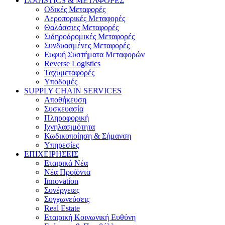
LOGISTICS & ΜΕΤΑΦΟΡΕΣ
Οδικές Μεταφορές
Αεροπορικές Μεταφορές
Θαλάσσιες Μεταφορές
Σιδηροδρομικές Μεταφορές
Συνδυασμένες Μεταφορές
Ευφυή Συστήματα Μεταφορών
Reverse Logistics
Ταχυμεταφορές
Υποδομές
SUPPLY CHAIN SERVICES
Αποθήκευση
Συσκευασία
Πληροφορική
Ιχνηλασιμότητα
Κωδικοποίηση & Σήμανση
Υπηρεσίες
ΕΠΙΧΕΙΡΗΣΕΙΣ
Εταιρικά Νέα
Νέα Προϊόντα
Innovation
Συνέργειες
Συγχωνεύσεις
Real Estate
Εταιρική Κοινωνική Ευθύνη