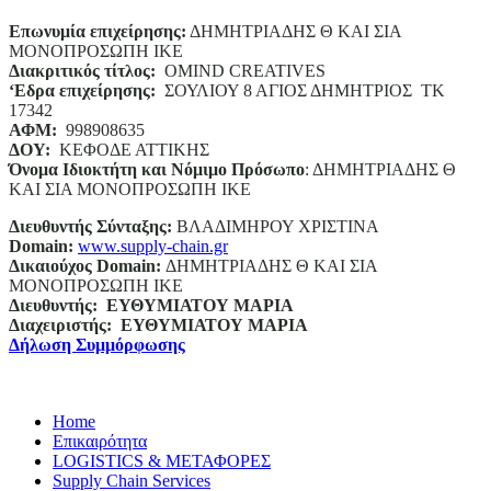
Επωνυμία επιχείρησης:
ΔΗΜΗΤΡΙΑΔΗΣ Θ ΚΑΙ ΣΙΑ
ΜΟΝΟΠΡΟΣΩΠΗ ΙΚΕ
Διακριτικός τίτλος:
ΟΜΙΝD CREATIVES
‘
E
δρα επιχείρησης:
ΣΟΥΛΙΟΥ 8 ΑΓΙΟΣ ΔΗΜΗΤΡΙΟΣ ΤΚ
17342
ΑΦΜ:
998908635
ΔΟΥ:
ΚΕΦΟΔΕ ΑΤΤΙΚΗΣ
Όνομα Ιδιοκτήτη και Νόμιμο Πρόσωπο
: ΔΗΜΗΤΡΙΑΔΗΣ Θ
ΚΑΙ ΣΙΑ ΜΟΝΟΠΡΟΣΩΠΗ ΙΚΕ
Διευθυντής Σύνταξης:
ΒΛΑΔΙΜΗΡΟΥ ΧΡΙΣΤΙΝΑ
Domain
:
www.supply-chain.gr
Δικαιούχος
Domain
:
ΔΗΜΗΤΡΙΑΔΗΣ Θ ΚΑΙ ΣΙΑ
ΜΟΝΟΠΡΟΣΩΠΗ ΙΚΕ
Διευθυντής:
ΕΥΘΥΜΙΑΤΟΥ ΜΑΡΙΑ
Διαχειριστής:
ΕΥΘΥΜΙΑΤΟΥ ΜΑΡΙΑ
Δήλωση Συμμόρφωσης
Home
Επικαιρότητα
LOGISTICS & ΜΕΤΑΦΟΡΕΣ
Supply Chain Services