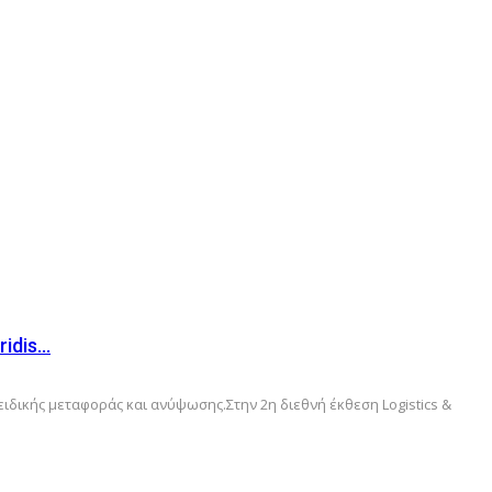
idis…
ειδικής μεταφοράς και ανύψωσης.Στην 2η διεθνή έκθεση Logistics &