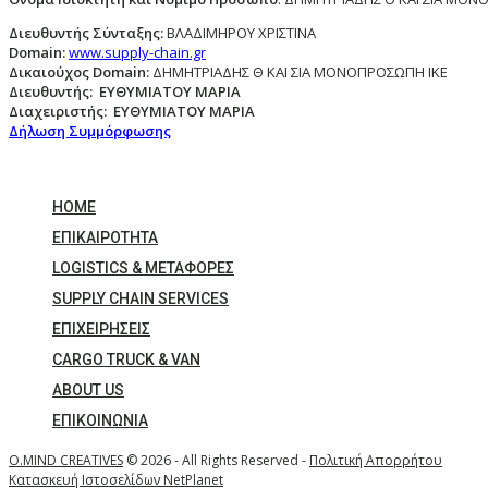
Διευθυντής Σύνταξης:
ΒΛΑΔΙΜΗΡΟΥ ΧΡΙΣΤΙΝΑ
Domain
:
www.supply-chain.gr
Δικαιούχος
Domain
:
ΔΗΜΗΤΡΙΑΔΗΣ Θ ΚΑΙ ΣΙΑ ΜΟΝΟΠΡΟΣΩΠΗ ΙΚΕ
Διευθυντής:
ΕΥΘΥΜΙΑΤΟΥ ΜΑΡΙΑ
Διαχειριστής:
ΕΥΘΥΜΙΑΤΟΥ ΜΑΡΙΑ
Δήλωση Συμμόρφωσης
HOME
ΕΠΙΚΑΙΡΌΤΗΤΑ
LOGISTICS & ΜΕΤΑΦΟΡΕΣ
SUPPLY CHAIN SERVICES
ΕΠΙΧΕΙΡΗΣΕΙΣ
CARGO TRUCK & VAN
ABOUT US
ΕΠΙΚΟΙΝΩΝΊΑ
O.MIND CREATIVES
© 2026 - All Rights Reserved -
Πολιτική Απορρήτου
Κατασκευή Ιστοσελίδων
NetPlanet