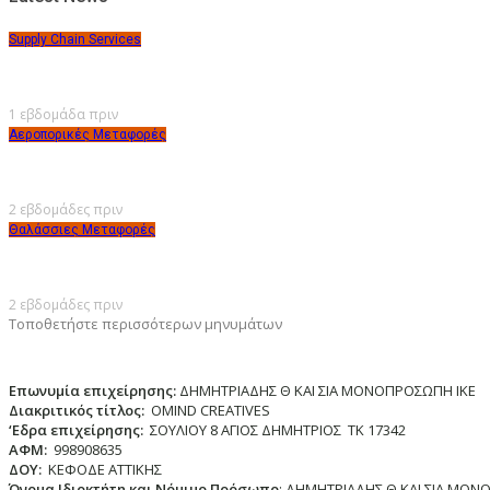
Supply Chain Services
1 εβδομάδα πριν
Αεροπορικές Μεταφορές
2 εβδομάδες πριν
Θαλάσσιες Μεταφορές
2 εβδομάδες πριν
Τοποθετήστε περισσότερων μηνυμάτων
Επωνυμία επιχείρησης:
ΔΗΜΗΤΡΙΑΔΗΣ Θ ΚΑΙ ΣΙΑ ΜΟΝΟΠΡΟΣΩΠΗ ΙΚΕ
Διακριτικός τίτλος:
ΟΜΙΝD CREATIVES
‘
E
δρα επιχείρησης:
ΣΟΥΛΙΟΥ 8 ΑΓΙΟΣ ΔΗΜΗΤΡΙΟΣ ΤΚ 17342
ΑΦΜ:
998908635
ΔΟΥ:
ΚΕΦΟΔΕ ΑΤΤΙΚΗΣ
Όνομα Ιδιοκτήτη και Νόμιμο Πρόσωπο
: ΔΗΜΗΤΡΙΑΔΗΣ Θ ΚΑΙ ΣΙΑ ΜΟΝ