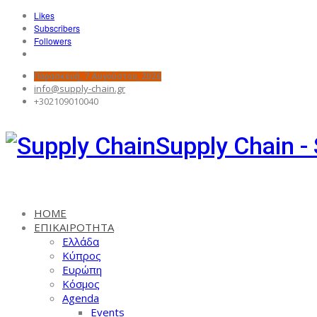
Likes
Subscribers
Followers
Παρασκευή, 7 Αυγούστου, 2026
info@supply-chain.gr
+302109010040
Supply Chain -
HOME
ΕΠΙΚΑΙΡΟΤΗΤΑ
Ελλάδα
Κύπρος
Ευρώπη
Κόσμος
Agenda
Events