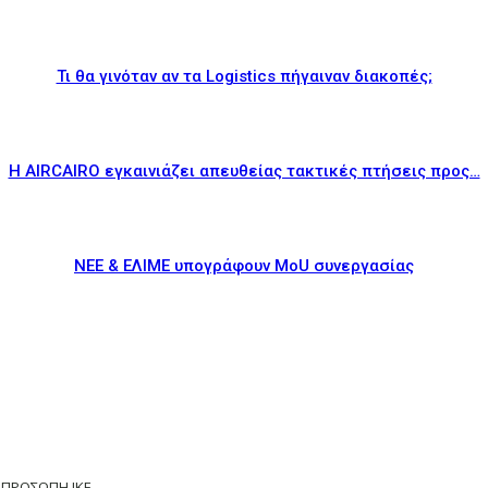
Τι θα γινόταν αν τα Logistics πήγαιναν διακοπές;
Η AIRCAIRO εγκαινιάζει απευθείας τακτικές πτήσεις προς…
ΝΕΕ & ΕΛΙΜΕ υπογράφουν MoU συνεργασίας
ΟΠΡΟΣΩΠΗ ΙΚΕ