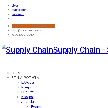
Likes
Subscribers
Followers
Παρασκευή, 7 Αυγούστου, 2026
info@supply-chain.gr
+302109010040
Supply Chain -
HOME
ΕΠΙΚΑΙΡΟΤΗΤΑ
Ελλάδα
Κύπρος
Ευρώπη
Κόσμος
Agenda
Events