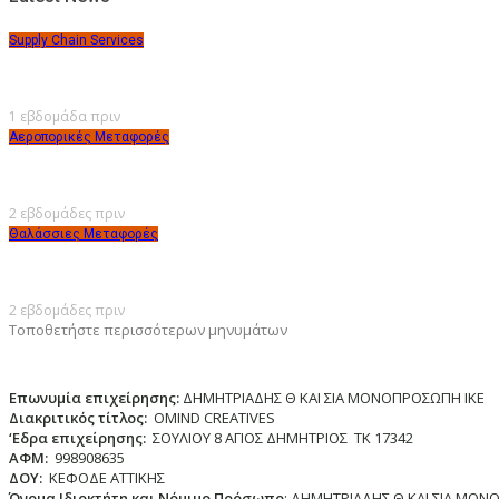
Supply Chain Services
1 εβδομάδα πριν
Αεροπορικές Μεταφορές
2 εβδομάδες πριν
Θαλάσσιες Μεταφορές
2 εβδομάδες πριν
Τοποθετήστε περισσότερων μηνυμάτων
Επωνυμία επιχείρησης:
ΔΗΜΗΤΡΙΑΔΗΣ Θ ΚΑΙ ΣΙΑ ΜΟΝΟΠΡΟΣΩΠΗ ΙΚΕ
Διακριτικός τίτλος:
ΟΜΙΝD CREATIVES
‘
E
δρα επιχείρησης:
ΣΟΥΛΙΟΥ 8 ΑΓΙΟΣ ΔΗΜΗΤΡΙΟΣ ΤΚ 17342
ΑΦΜ:
998908635
ΔΟΥ:
ΚΕΦΟΔΕ ΑΤΤΙΚΗΣ
Όνομα Ιδιοκτήτη και Νόμιμο Πρόσωπο
: ΔΗΜΗΤΡΙΑΔΗΣ Θ ΚΑΙ ΣΙΑ ΜΟΝ