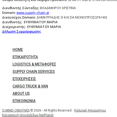
Διευθυντής Σύνταξης:
ΒΛΑΔΙΜΗΡΟΥ ΧΡΙΣΤΙΝΑ
Domain
:
www.supply-chain.gr
Δικαιούχος
Domain
:
ΔΗΜΗΤΡΙΑΔΗΣ Θ ΚΑΙ ΣΙΑ ΜΟΝΟΠΡΟΣΩΠΗ ΙΚΕ
Διευθυντής:
ΕΥΘΥΜΙΑΤΟΥ ΜΑΡΙΑ
Διαχειριστής:
ΕΥΘΥΜΙΑΤΟΥ ΜΑΡΙΑ
Δήλωση Συμμόρφωσης
HOME
ΕΠΙΚΑΙΡΌΤΗΤΑ
LOGISTICS & ΜΕΤΑΦΟΡΕΣ
SUPPLY CHAIN SERVICES
ΕΠΙΧΕΙΡΗΣΕΙΣ
CARGO TRUCK & VAN
ABOUT US
ΕΠΙΚΟΙΝΩΝΊΑ
O.MIND CREATIVES
© 2026 - All Rights Reserved -
Πολιτική Απορρήτου
Κατασκευή Ιστοσελίδων
NetPlanet