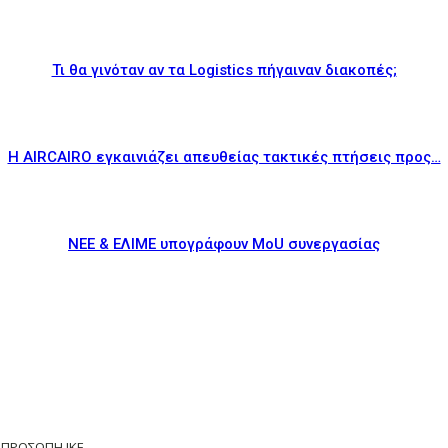
Τι θα γινόταν αν τα Logistics πήγαιναν διακοπές;
Η AIRCAIRO εγκαινιάζει απευθείας τακτικές πτήσεις προς…
ΝΕΕ & ΕΛΙΜΕ υπογράφουν MoU συνεργασίας
ΟΠΡΟΣΩΠΗ ΙΚΕ