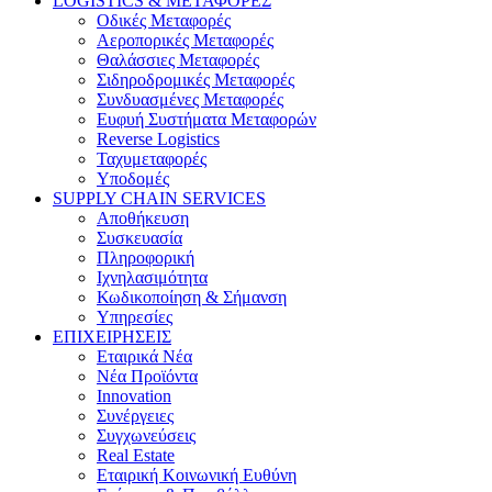
LOGISTICS & ΜΕΤΑΦΟΡΕΣ
Οδικές Μεταφορές
Αεροπορικές Μεταφορές
Θαλάσσιες Μεταφορές
Σιδηροδρομικές Μεταφορές
Συνδυασμένες Μεταφορές
Ευφυή Συστήματα Μεταφορών
Reverse Logistics
Ταχυμεταφορές
Υποδομές
SUPPLY CHAIN SERVICES
Αποθήκευση
Συσκευασία
Πληροφορική
Ιχνηλασιμότητα
Κωδικοποίηση & Σήμανση
Υπηρεσίες
ΕΠΙΧΕΙΡΗΣΕΙΣ
Εταιρικά Νέα
Νέα Προϊόντα
Innovation
Συνέργειες
Συγχωνεύσεις
Real Estate
Εταιρική Κοινωνική Ευθύνη