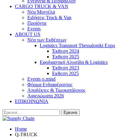
Ενέργεια & Περιβάλλον
CARGO TRUCK & VAN
Νέα Μοντέλα
Ειδήσεις Truck & Van
Προϊόντα
Events
ABOUT US
Νέα των Εκθέσεων
Logistics Transport Thessaloniki Expo
Έκθεση 2024
Έκθεση 2025
Εφοδιαστική Αλυσίδα & Logistics
Έκθεση 2023
Εκθεση 2025
Events o.mind
Φόρμα Ενδιαφέροντος
Αποδέκτες & Τιμοκατάλογος
Αφιερώματα 2026
ΕΠΙΚΟΙΝΩΝΙΑ
Home
Q-TRUCK