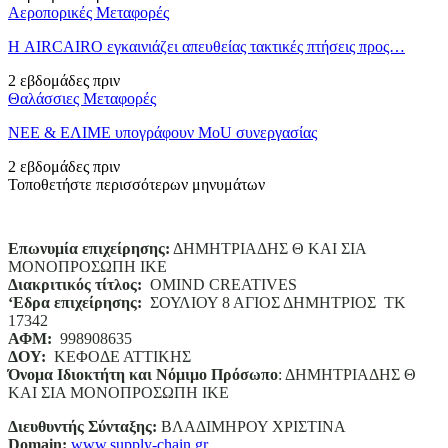
Αεροπορικές Μεταφορές
Η AIRCAIRO εγκαινιάζει απευθείας τακτικές πτήσεις προς…
2 εβδομάδες πριν
Θαλάσσιες Μεταφορές
ΝΕΕ & ΕΛΙΜΕ υπογράφουν MoU συνεργασίας
2 εβδομάδες πριν
Τοποθετήστε περισσότερων μηνυμάτων
Επωνυμία επιχείρησης:
ΔΗΜΗΤΡΙΑΔΗΣ Θ ΚΑΙ ΣΙΑ
ΜΟΝΟΠΡΟΣΩΠΗ ΙΚΕ
Διακριτικός τίτλος:
ΟΜΙΝD CREATIVES
‘
E
δρα επιχείρησης:
ΣΟΥΛΙΟΥ 8 ΑΓΙΟΣ ΔΗΜΗΤΡΙΟΣ ΤΚ
17342
ΑΦΜ:
998908635
ΔΟΥ:
ΚΕΦΟΔΕ ΑΤΤΙΚΗΣ
Όνομα Ιδιοκτήτη και Νόμιμο Πρόσωπο
: ΔΗΜΗΤΡΙΑΔΗΣ Θ
ΚΑΙ ΣΙΑ ΜΟΝΟΠΡΟΣΩΠΗ ΙΚΕ
Διευθυντής Σύνταξης:
ΒΛΑΔΙΜΗΡΟΥ ΧΡΙΣΤΙΝΑ
Domain
:
www.supply-chain.gr