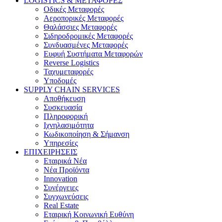
LOGISTICS & ΜΕΤΑΦΟΡΕΣ
Οδικές Μεταφορές
Αεροπορικές Μεταφορές
Θαλάσσιες Μεταφορές
Σιδηροδρομικές Μεταφορές
Συνδυασμένες Μεταφορές
Ευφυή Συστήματα Μεταφορών
Reverse Logistics
Ταχυμεταφορές
Υποδομές
SUPPLY CHAIN SERVICES
Αποθήκευση
Συσκευασία
Πληροφορική
Ιχνηλασιμότητα
Κωδικοποίηση & Σήμανση
Υπηρεσίες
ΕΠΙΧΕΙΡΗΣΕΙΣ
Εταιρικά Νέα
Νέα Προϊόντα
Innovation
Συνέργειες
Συγχωνεύσεις
Real Estate
Εταιρική Κοινωνική Ευθύνη