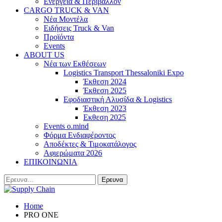
Ενέργεια & Περιβάλλον
CARGO TRUCK & VAN
Νέα Μοντέλα
Ειδήσεις Truck & Van
Προϊόντα
Events
ABOUT US
Νέα των Εκθέσεων
Logistics Transport Thessaloniki Expo
Έκθεση 2024
Έκθεση 2025
Εφοδιαστική Αλυσίδα & Logistics
Έκθεση 2023
Εκθεση 2025
Events o.mind
Φόρμα Ενδιαφέροντος
Αποδέκτες & Τιμοκατάλογος
Αφιερώματα 2026
ΕΠΙΚΟΙΝΩΝΙΑ
Home
PRO ONE