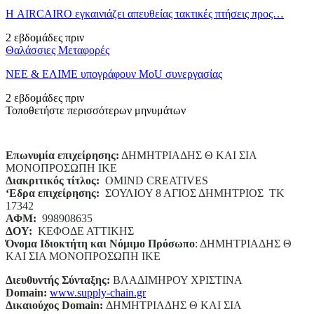
Η AIRCAIRO εγκαινιάζει απευθείας τακτικές πτήσεις προς…
2 εβδομάδες πριν
Θαλάσσιες Μεταφορές
ΝΕΕ & ΕΛΙΜΕ υπογράφουν MoU συνεργασίας
2 εβδομάδες πριν
Τοποθετήστε περισσότερων μηνυμάτων
Επωνυμία επιχείρησης:
ΔΗΜΗΤΡΙΑΔΗΣ Θ ΚΑΙ ΣΙΑ
ΜΟΝΟΠΡΟΣΩΠΗ ΙΚΕ
Διακριτικός τίτλος:
ΟΜΙΝD CREATIVES
‘
E
δρα επιχείρησης:
ΣΟΥΛΙΟΥ 8 ΑΓΙΟΣ ΔΗΜΗΤΡΙΟΣ ΤΚ
17342
ΑΦΜ:
998908635
ΔΟΥ:
ΚΕΦΟΔΕ ΑΤΤΙΚΗΣ
Όνομα Ιδιοκτήτη και Νόμιμο Πρόσωπο
: ΔΗΜΗΤΡΙΑΔΗΣ Θ
ΚΑΙ ΣΙΑ ΜΟΝΟΠΡΟΣΩΠΗ ΙΚΕ
Διευθυντής Σύνταξης:
ΒΛΑΔΙΜΗΡΟΥ ΧΡΙΣΤΙΝΑ
Domain
:
www.supply-chain.gr
Δικαιούχος
Domain
:
ΔΗΜΗΤΡΙΑΔΗΣ Θ ΚΑΙ ΣΙΑ