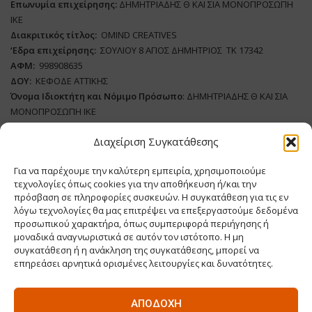
Επωνυμία επιχείρησης:
ΔΗΜΗΤΡΙΑΔΗΣ Θ ΚΑΙ ΣΙΑ ΜΟΝΟΠΡΟΣΩΠΗ
ΙΚΕ
Διακριτικός τίτλος:
ΟΜΙΝD CREATIVES
‘
E
δρα επιχείρησης:
ΣΟΥΛΙΟΥ 8 ΑΓΙΟΣ ΔΗΜΗΤΡΙΟΣ ΤΚ 17342
ΑΦΜ:
998908635
ΔΟΥ:
ΚΕΦΟΔΕ ΑΤΤΙΚΗΣ
Όνομα Ιδιοκτήτη και Νόμιμο Πρόσωπο
: ΔΗΜΗΤΡΙΑΔΗΣ Θ ΚΑΙ ΣΙΑ
ΜΟΝΟΠΡΟΣΩΠΗ ΙΚΕ
Διαχείριση Συγκατάθεσης
Διευθυντής Σύνταξης:
ΒΛΑΔΙΜΗΡΟΥ ΧΡΙΣΤΙΝΑ
Domain
:
www.supply-chain.gr
Για να παρέχουμε την καλύτερη εμπειρία, χρησιμοποιούμε
Δικαιούχος
Domain
:
ΔΗΜΗΤΡΙΑΔΗΣ Θ ΚΑΙ ΣΙΑ ΜΟΝΟΠΡΟΣΩΠΗ ΙΚΕ
τεχνολογίες όπως cookies για την αποθήκευση ή/και την
Διευθυντής:
ΕΥΘΥΜΙΑΤΟΥ ΜΑΡΙΑ
πρόσβαση σε πληροφορίες συσκευών. Η συγκατάθεση για τις εν
Διαχειριστής:
ΕΥΘΥΜΙΑΤΟΥ ΜΑΡΙΑ
λόγω τεχνολογίες θα μας επιτρέψει να επεξεργαστούμε δεδομένα
Δήλωση Συμμόρφωσης
προσωπικού χαρακτήρα, όπως συμπεριφορά περιήγησης ή
μοναδικά αναγνωριστικά σε αυτόν τον ιστότοπο. Η μη
συγκατάθεση ή η ανάκληση της συγκατάθεσης, μπορεί να
επηρεάσει αρνητικά ορισμένες λειτουργίες και δυνατότητες.
HOME
ΕΠΙΚΑΙΡΌΤΗΤΑ
LOGISTICS & ΜΕΤΑΦΟΡΕΣ
ΑΠΟΔΟΧΉ