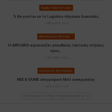
Supply Chain Services
Τι θα γινόταν αν τα Logistics πήγαιναν διακοπές;
1 εβδομάδα πριν
Αεροπορικές Μεταφορές
Η AIRCAIRO εγκαινιάζει απευθείας τακτικές πτήσεις
προς…
1 εβδομάδα πριν
Θαλάσσιες Μεταφορές
ΝΕΕ & ΕΛΙΜΕ υπογράφουν MoU συνεργασίας
1 εβδομάδα πριν
ΤΟΠΟΘΕΤΉΣΤΕ ΠΕΡΙΣΣΌΤΕΡΩΝ ΜΗΝΥΜΆΤΩΝ