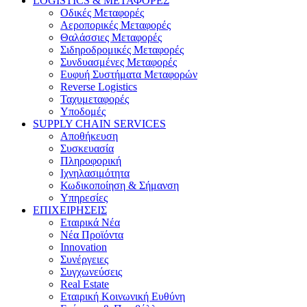
LOGISTICS & ΜΕΤΑΦΟΡΕΣ
Οδικές Μεταφορές
Αεροπορικές Μεταφορές
Θαλάσσιες Μεταφορές
Σιδηροδρομικές Μεταφορές
Συνδυασμένες Μεταφορές
Ευφυή Συστήματα Μεταφορών
Reverse Logistics
Ταχυμεταφορές
Υποδομές
SUPPLY CHAIN SERVICES
Αποθήκευση
Συσκευασία
Πληροφορική
Ιχνηλασιμότητα
Κωδικοποίηση & Σήμανση
Υπηρεσίες
ΕΠΙΧΕΙΡΗΣΕΙΣ
Εταιρικά Νέα
Νέα Προϊόντα
Innovation
Συνέργειες
Συγχωνεύσεις
Real Estate
Εταιρική Κοινωνική Ευθύνη