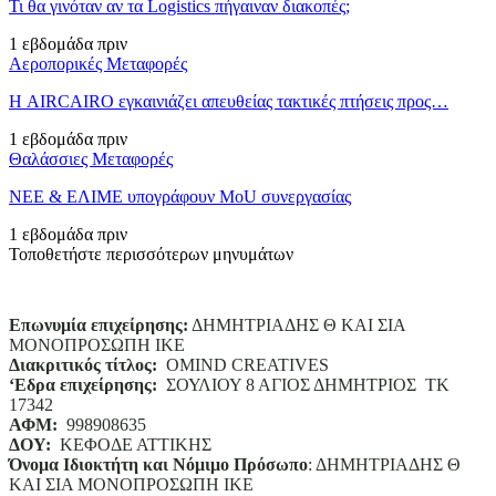
Τι θα γινόταν αν τα Logistics πήγαιναν διακοπές;
1 εβδομάδα πριν
Αεροπορικές Μεταφορές
Η AIRCAIRO εγκαινιάζει απευθείας τακτικές πτήσεις προς…
1 εβδομάδα πριν
Θαλάσσιες Μεταφορές
ΝΕΕ & ΕΛΙΜΕ υπογράφουν MoU συνεργασίας
1 εβδομάδα πριν
Τοποθετήστε περισσότερων μηνυμάτων
Επωνυμία επιχείρησης:
ΔΗΜΗΤΡΙΑΔΗΣ Θ ΚΑΙ ΣΙΑ
ΜΟΝΟΠΡΟΣΩΠΗ ΙΚΕ
Διακριτικός τίτλος:
ΟΜΙΝD CREATIVES
‘
E
δρα επιχείρησης:
ΣΟΥΛΙΟΥ 8 ΑΓΙΟΣ ΔΗΜΗΤΡΙΟΣ ΤΚ
17342
ΑΦΜ:
998908635
ΔΟΥ:
ΚΕΦΟΔΕ ΑΤΤΙΚΗΣ
Όνομα Ιδιοκτήτη και Νόμιμο Πρόσωπο
: ΔΗΜΗΤΡΙΑΔΗΣ Θ
ΚΑΙ ΣΙΑ ΜΟΝΟΠΡΟΣΩΠΗ ΙΚΕ