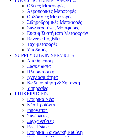
LOGISTICS & ΜΕΤΑΦΟΡΕΣ
Οδικές Μεταφορές
Αεροπορικές Μεταφορές
Θαλάσσιες Μεταφορές
Σιδηροδρομικές Μεταφορές
Συνδυασμένες Μεταφορές
Ευφυή Συστήματα Μεταφορών
Reverse Logistics
Ταχυμεταφορές
Υποδομές
SUPPLY CHAIN SERVICES
Αποθήκευση
Συσκευασία
Πληροφορική
Ιχνηλασιμότητα
Κωδικοποίηση & Σήμανση
Υπηρεσίες
ΕΠΙΧΕΙΡΗΣΕΙΣ
Εταιρικά Νέα
Νέα Προϊόντα
Innovation
Συνέργειες
Συγχωνεύσεις
Real Estate
Εταιρική Κοινωνική Ευθύνη