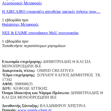
Αεροπορικές Μεταφορές
Η AIRCAIRO εγκαινιάζει απευθείας τακτικές πτήσεις προς…
1 εβδομάδα πριν
Θαλάσσιες Μεταφορές
ΝΕΕ & ΕΛΙΜΕ υπογράφουν MoU συνεργασίας
1 εβδομάδα πριν
Τοποθετήστε περισσότερων μηνυμάτων
Επωνυμία επιχείρησης:
ΔΗΜΗΤΡΙΑΔΗΣ Θ ΚΑΙ ΣΙΑ
ΜΟΝΟΠΡΟΣΩΠΗ ΙΚΕ
Διακριτικός τίτλος:
ΟΜΙΝD CREATIVES
‘
E
δρα επιχείρησης:
ΣΟΥΛΙΟΥ 8 ΑΓΙΟΣ ΔΗΜΗΤΡΙΟΣ ΤΚ
17342
ΑΦΜ:
998908635
ΔΟΥ:
ΚΕΦΟΔΕ ΑΤΤΙΚΗΣ
Όνομα Ιδιοκτήτη και Νόμιμο Πρόσωπο
: ΔΗΜΗΤΡΙΑΔΗΣ Θ
ΚΑΙ ΣΙΑ ΜΟΝΟΠΡΟΣΩΠΗ ΙΚΕ
Διευθυντής Σύνταξης:
ΒΛΑΔΙΜΗΡΟΥ ΧΡΙΣΤΙΝΑ
Domain
:
www.supply-chain.gr