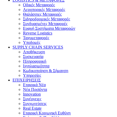
LOGISTICS & ΜΕΤΑΦΟΡΕΣ
Οδικές Μεταφορές
Αεροπορικές Μεταφορές
Θαλάσσιες Μεταφορές
Σιδηροδρομικές Μεταφορές
Συνδυασμένες Μεταφορές
Ευφυή Συστήματα Μεταφορών
Reverse Logistics
Ταχυμεταφορές
Υποδομές
SUPPLY CHAIN SERVICES
Αποθήκευση
Συσκευασία
Πληροφορική
Ιχνηλασιμότητα
Κωδικοποίηση & Σήμανση
Υπηρεσίες
ΕΠΙΧΕΙΡΗΣΕΙΣ
Εταιρικά Νέα
Νέα Προϊόντα
Innovation
Συνέργειες
Συγχωνεύσεις
Real Estate
Εταιρική Κοινωνική Ευθύνη