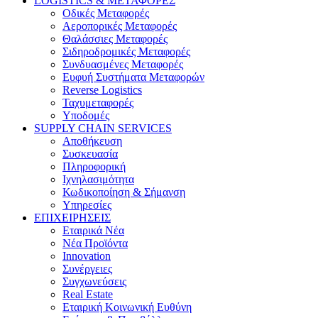
LOGISTICS & ΜΕΤΑΦΟΡΕΣ
Οδικές Μεταφορές
Αεροπορικές Μεταφορές
Θαλάσσιες Μεταφορές
Σιδηροδρομικές Μεταφορές
Συνδυασμένες Μεταφορές
Ευφυή Συστήματα Μεταφορών
Reverse Logistics
Ταχυμεταφορές
Υποδομές
SUPPLY CHAIN SERVICES
Αποθήκευση
Συσκευασία
Πληροφορική
Ιχνηλασιμότητα
Κωδικοποίηση & Σήμανση
Υπηρεσίες
ΕΠΙΧΕΙΡΗΣΕΙΣ
Εταιρικά Νέα
Νέα Προϊόντα
Innovation
Συνέργειες
Συγχωνεύσεις
Real Estate
Εταιρική Κοινωνική Ευθύνη