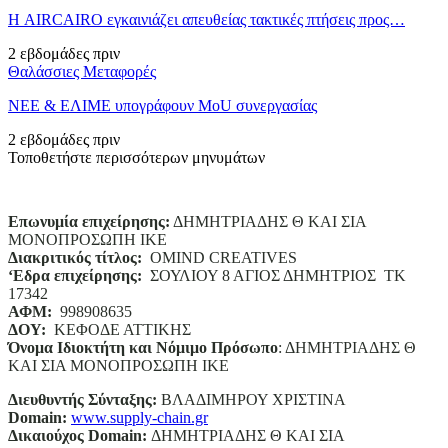
Η AIRCAIRO εγκαινιάζει απευθείας τακτικές πτήσεις προς…
2 εβδομάδες πριν
Θαλάσσιες Μεταφορές
ΝΕΕ & ΕΛΙΜΕ υπογράφουν MoU συνεργασίας
2 εβδομάδες πριν
Τοποθετήστε περισσότερων μηνυμάτων
Επωνυμία επιχείρησης:
ΔΗΜΗΤΡΙΑΔΗΣ Θ ΚΑΙ ΣΙΑ
ΜΟΝΟΠΡΟΣΩΠΗ ΙΚΕ
Διακριτικός τίτλος:
ΟΜΙΝD CREATIVES
‘
E
δρα επιχείρησης:
ΣΟΥΛΙΟΥ 8 ΑΓΙΟΣ ΔΗΜΗΤΡΙΟΣ ΤΚ
17342
ΑΦΜ:
998908635
ΔΟΥ:
ΚΕΦΟΔΕ ΑΤΤΙΚΗΣ
Όνομα Ιδιοκτήτη και Νόμιμο Πρόσωπο
: ΔΗΜΗΤΡΙΑΔΗΣ Θ
ΚΑΙ ΣΙΑ ΜΟΝΟΠΡΟΣΩΠΗ ΙΚΕ
Διευθυντής Σύνταξης:
ΒΛΑΔΙΜΗΡΟΥ ΧΡΙΣΤΙΝΑ
Domain
:
www.supply-chain.gr
Δικαιούχος
Domain
:
ΔΗΜΗΤΡΙΑΔΗΣ Θ ΚΑΙ ΣΙΑ