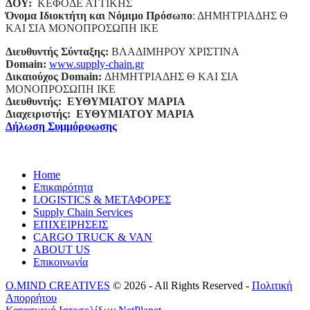
ΔΟΥ:
ΚΕΦΟΔΕ ΑΤΤΙΚΗΣ
Όνομα Ιδιοκτήτη και Νόμιμο Πρόσωπο
: ΔΗΜΗΤΡΙΑΔΗΣ Θ
ΚΑΙ ΣΙΑ ΜΟΝΟΠΡΟΣΩΠΗ ΙΚΕ
Διευθυντής Σύνταξης:
ΒΛΑΔΙΜΗΡΟΥ ΧΡΙΣΤΙΝΑ
Domain
:
www.supply-chain.gr
Δικαιούχος
Domain
:
ΔΗΜΗΤΡΙΑΔΗΣ Θ ΚΑΙ ΣΙΑ
ΜΟΝΟΠΡΟΣΩΠΗ ΙΚΕ
Διευθυντής:
ΕΥΘΥΜΙΑΤΟΥ ΜΑΡΙΑ
Διαχειριστής:
ΕΥΘΥΜΙΑΤΟΥ ΜΑΡΙΑ
Δήλωση Συμμόρφωσης
Home
Επικαιρότητα
LOGISTICS & ΜΕΤΑΦΟΡΕΣ
Supply Chain Services
ΕΠΙΧΕΙΡΗΣΕΙΣ
CARGO TRUCK & VAN
ABOUT US
Επικοινωνία
O.MIND CREATIVES
© 2026 - All Rights Reserved -
Πολιτική
Απορρήτου