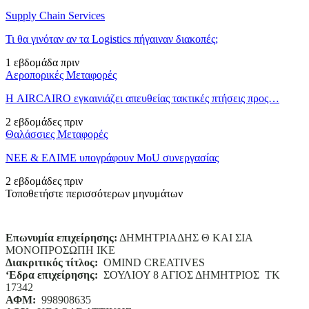
Supply Chain Services
Τι θα γινόταν αν τα Logistics πήγαιναν διακοπές;
1 εβδομάδα πριν
Αεροπορικές Μεταφορές
Η AIRCAIRO εγκαινιάζει απευθείας τακτικές πτήσεις προς…
2 εβδομάδες πριν
Θαλάσσιες Μεταφορές
ΝΕΕ & ΕΛΙΜΕ υπογράφουν MoU συνεργασίας
2 εβδομάδες πριν
Τοποθετήστε περισσότερων μηνυμάτων
Επωνυμία επιχείρησης:
ΔΗΜΗΤΡΙΑΔΗΣ Θ ΚΑΙ ΣΙΑ
ΜΟΝΟΠΡΟΣΩΠΗ ΙΚΕ
Διακριτικός τίτλος:
ΟΜΙΝD CREATIVES
‘
E
δρα επιχείρησης:
ΣΟΥΛΙΟΥ 8 ΑΓΙΟΣ ΔΗΜΗΤΡΙΟΣ ΤΚ
17342
ΑΦΜ:
998908635