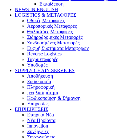
Εκπαίδευση
NEWS IN ENGLISH
LOGISTICS & ΜΕΤΑΦΟΡΕΣ
Οδικές Μεταφορές
Αεροπορικές Μεταφορές
Θαλάσσιες Μεταφορές
Σιδηροδρομικές Μεταφορές
Συνδυασμένες Μεταφορές
Ευφυή Συστήματα Μεταφορών
Reverse Logistics
Ταχυμεταφορές
Υποδομές
SUPPLY CHAIN SERVICES
Αποθήκευση
Συσκευασία
Πληροφορική
Ιχνηλασιμότητα
Κωδικοποίηση & Σήμανση
Υπηρεσίες
ΕΠΙΧΕΙΡΗΣΕΙΣ
Εταιρικά Νέα
Νέα Προϊόντα
Innovation
Συνέργειες
Συγχωνεύσεις